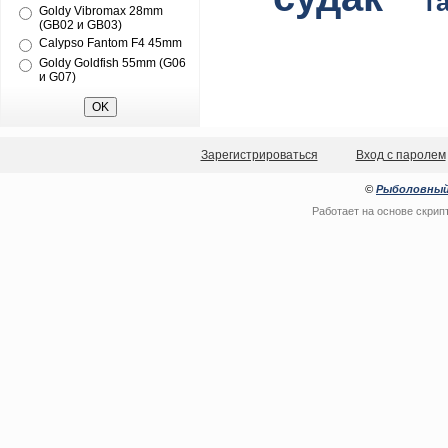
т
Goldy Vibromax 28mm
(GB02 и GB03)
Calypso Fantom F4 45mm
Goldy Goldfish 55mm (G06
и G07)
Зарегистрироваться
Вход с паролем
©
Рыболовный
Работает на основе
скрип