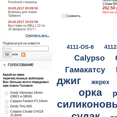
ORKA при
Facebook страница
120мм BR
262.50 
04.05.2017 05:09:50
Воблера для ловли
Нет на с
Тайменя
Сравнить
20.02.2017 10:52:58
Выставка на ВВЦ с 22 по
26 февраля 2017 г
Смотреть все...
Подписаться на новости:
4111-OS-6
4112
или
Calypso
ГОЛОСОВАНИЕ
Гамакатсу
Какой из ниже
джиг
перечисленных воблеров
жерех
Вас больше всего порадовал
при ловле Головля
орка
Goldy Vibromax 34mm
(GB01 и GB04)
силиконов
Calypso Fantom F3 33mm
Goldy Tiny G05
Calypso Chubb CH318
судак
31,8mm