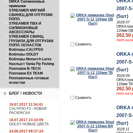
ORKA 
ORKA Силиконовые
приманки
2007-S
STREAMER МЯГКИЙ
СВИНЕЦ ДЛЯ ОТГРУЗКИ
(5шт)
ПОПЛ.
3028 07
STREAMER ПВХ И
ORKA при
СИЛИКОНОВЫЕ
120мм OB
АКСЕССУАРЫ
262.50 
STREAMER СВИНЦ.
Нет на с
ГРУЗИЛА ДЛЯ ОТГРУЗКИ
Сравнить
ПОПЛ. ОСНАСТОК
Воблеры CALYPSO
ORKA 
Воблеры GOLDY
Воблеры Monarch Lures
2007-S
Нахлыст Vania Fly Fishing
Поплавок B-TECH
(5шт)
Поплавок EX TEAM
3028 09
Поплавочные готовые
ORKA при
оснастки
120мм TB
262.50 
БЛОГ / НОВОСТИ
Нет на с
Сравнить
19.07.2017 11:54:41
ORKA 
CALYPSO F3 - НОВАЯ
РАСКРАСКА
2007-S
18.07.2017 23:10:09
(5шт)
GOLDY НОВЫЕ ЦВЕТА
3028 11
24.06.2017 09:37:24