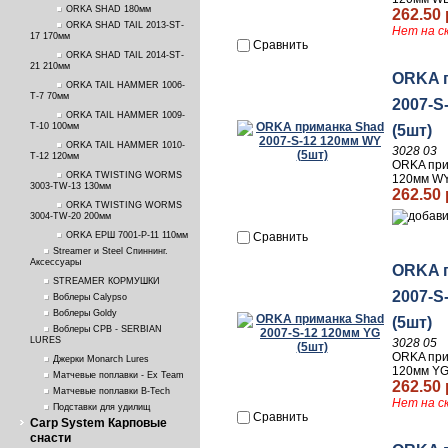
ORKA SHAD 180мм
262.50 
ORKA SHAD TAIL 2013-ST-
Нет на с
17 170мм
Сравнить
ORKA SHAD TAIL 2014-ST-
21 210мм
ORKA 
ORKA TAIL HAMMER 1006-
T-7 70мм
2007-S
ORKA TAIL HAMMER 1009-
T-10 100мм
(5шт)
ORKA TAIL HAMMER 1010-
3028 03
T-12 120мм
ORKA при
ORKA TWISTING WORMS
120мм WY
3003-TW-13 130мм
262.50 
ORKA TWISTING WORMS
3004-TW-20 200мм
ORKA ЕРШ 7001-P-11 110мм
Сравнить
Streamer и Steel Спиннинг.
Аксессуары
ORKA 
STREAMER КОРМУШКИ
2007-S
Воблеры Calypso
Воблеры Goldy
(5шт)
Воблеры СРВ - SERBIAN
LURES
3028 05
ORKA при
Джерки Monarch Lures
120мм YG
Матчевые поплавки - Ex Team
262.50 
Матчевые поплавки B-Tech
Нет на с
Подставки для удилищ
Сравнить
Carp System Карповые
снасти