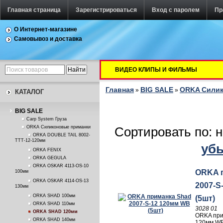
Главная страница
Зарегистрироваться
Вход с паролем
Пр
О Интернет-магазине
Самовывоз и доставка
ВИДЕО КЛИПЫ И ФИЛЬМЫ
Главная
BIG SALE
ORKA Силик
»
»
КАТАЛОГ
BIG SALE
Carp System Груза
ORKA Силиконовые приманки
Сортировать по: 
ORKA DOUBLE TAIL 8002-
TTT-12-120мм
уб
ORKA FENIX
ORKA GEGULA
ORKA OSKAR 4113-OS-10
ORKA 
100мм
ORKA OSKAR 4114-OS-13
2007-S
130мм
ORKA SHAD 100мм
(5шт)
ORKA SHAD 110мм
3028 01
ORKA SHAD 120мм
ORKA при
ORKA SHAD 140мм
120мм WB