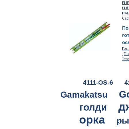
FLI
FLI
НАБ
Стр
По
го
ос
Гот.
,
Гот
Tea
4111-OS-6
4
G
Gamakatsu
д
голди
орка
ры