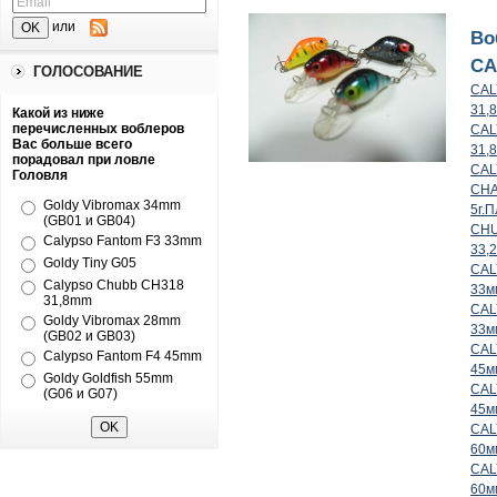
или
Во
CA
ГОЛОСОВАНИЕ
CAL
31,8
Какой из ниже
перечисленных воблеров
CAL
Вас больше всего
31,
порадовал при ловле
CAL
Головля
CHA
Goldy Vibromax 34mm
5г.
(GB01 и GB04)
CH
Calypso Fantom F3 33mm
33,
Goldy Tiny G05
CAL
Calypso Chubb CH318
33м
31,8mm
CAL
Goldy Vibromax 28mm
33м
(GB02 и GB03)
CAL
Calypso Fantom F4 45mm
45м
Goldy Goldfish 55mm
CAL
(G06 и G07)
45м
CAL
60м
CAL
60м