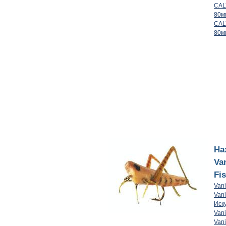
CAL
80м
CAL
80м
На
Van
Fi
Van
Vani
Иск
Van
Van