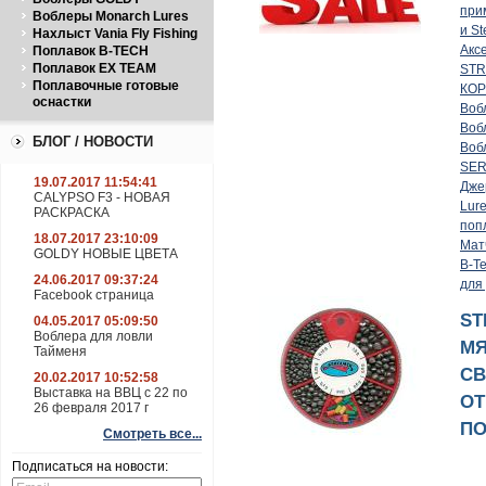
при
Воблеры Monarch Lures
и St
Нахлыст Vania Fly Fishing
Акс
Поплавок B-TECH
Поплавок EX TEAM
ST
Поплавочные готовые
КО
оснастки
Воб
Воб
БЛОГ / НОВОСТИ
Воб
SER
19.07.2017 11:54:41
Дже
CALYPSO F3 - НОВАЯ
Lur
РАСКРАСКА
поп
18.07.2017 23:10:09
Мат
GOLDY НОВЫЕ ЦВЕТА
B-T
24.06.2017 09:37:24
для
Facebook страница
ST
04.05.2017 05:09:50
Воблера для ловли
МЯ
Тайменя
СВ
20.02.2017 10:52:58
Выставка на ВВЦ с 22 по
ОТ
26 февраля 2017 г
ПО
Смотреть все...
Подписаться на новости: