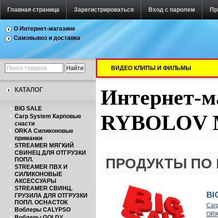
Главная страница
Зарегистрироваться
Вход с паролем
Пр
О Интернет-магазине
Самовывоз и доставка
ВИДЕО КЛИПЫ И ФИЛЬМЫ
Интернет-м
КАТАЛОГ
BIG SALE
RYBOLOV 
Carp System Карповые
снасти
ORKA Силиконовые
приманки
STREAMER МЯГКИЙ
СВИНЕЦ ДЛЯ ОТГРУЗКИ
ПРОДУКТЫ ПО 
ПОПЛ.
STREAMER ПВХ И
СИЛИКОНОВЫЕ
АКСЕССУАРЫ
STREAMER СВИНЦ.
BI
ГРУЗИЛА ДЛЯ ОТГРУЗКИ
ПОПЛ. ОСНАСТОК
Car
Воблеры CALYPSO
ORK
Воблеры GOLDY