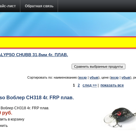
айс-лист
Обратная связь
LYPSO CHUBB 31,8мм 4г. ПЛАВ.
Сортировать по: наименованию (
возр
|
убыв
), цене (
возр
|
убыв
), р
1
2
след >>
|
показать все
so Воблер CH318 4г. FRP плав.
 Воблер CH318 4г. FRP плав.
0 руб.
нить