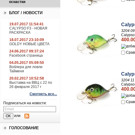
оснастки
БЛОГ / НОВОСТИ
19.07.2017 11:54:41
Calyp
CALYPSO F3 - НОВАЯ
3204 09
РАСКРАСКА
Calypso
400.0
18.07.2017 23:10:09
GOLDY НОВЫЕ ЦВЕТА
24.06.2017 09:37:24
Срав
Facebook страница
04.05.2017 05:09:50
Воблера для ловли
Тайменя
Calyp
20.02.2017 10:52:58
3204 11
Выставка на ВВЦ с 22 по
Calypso
26 февраля 2017 г
400.0
Смотреть все...
Срав
Подписаться на новости:
или
ГОЛОСОВАНИЕ