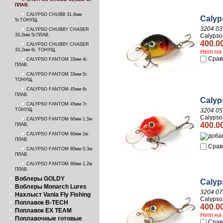
ПЛАВ.
CALYPSO CHUBB 31,8мм
Calyp
5г.ТОНУЩ.
3204 03
CALYPSO CHUBBY CHASER
33,2мм 5г.ПЛАВ.
Calypso
400.0
CALYPSO CHUBBY CHASER
33,2мм 6г. ТОНУЩ.
Нет на 
Срав
CALYPSO FANTOM 33мм 4г.
ПЛАВ.
CALYPSO FANTOM 33мм 5г.
ТОНУЩ.
CALYPSO FANTOM 45мм 6г.
ПЛАВ.
Calyp
CALYPSO FANTOM 45мм 7г.
ТОНУЩ.
3204 05
Calypso
CALYPSO FANTOM 60мм 1,5м
400.0
ПЛАВ.
CALYPSO FANTOM 60мм 2м
ПЛАВ.
Срав
CALYPSO FANTOM 80мм 0,3м
ПЛАВ.
CALYPSO FANTOM 80мм 1,2м
ПЛАВ.
Воблеры GOLDY
Calyp
Воблеры Monarch Lures
3204 07
Нахлыст Vania Fly Fishing
Calypso
Поплавок B-TECH
400.0
Поплавок EX TEAM
Нет на 
Поплавочные готовые
Срав