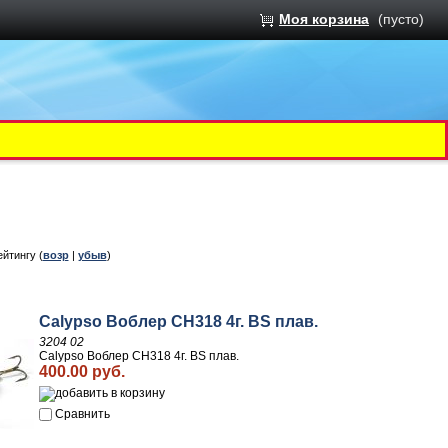
Моя корзина
(пусто)
ейтингу (
возр
|
убыв
)
Calypso Воблер CH318 4г. BS плав.
3204 02
Calypso Воблер CH318 4г. BS плав.
400.00 руб.
Сравнить