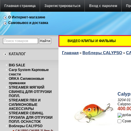
Главная страница
Зарегистрироваться
Вход с паролем
Пр
О Интернет-магазине
Самовывоз и доставка
ВИДЕО КЛИПЫ И ФИЛЬМЫ
Главная
Воблеры CALYPSO
CA
»
»
КАТАЛОГ
BIG SALE
Carp System Карповые
снасти
ORKA Силиконовые
приманки
STREAMER МЯГКИЙ
СВИНЕЦ ДЛЯ ОТГРУЗКИ
Calyp
ПОПЛ.
3204 01
STREAMER ПВХ И
Calypso
СИЛИКОНОВЫЕ
400.0
АКСЕССУАРЫ
STREAMER СВИНЦ.
ГРУЗИЛА ДЛЯ ОТГРУЗКИ
Срав
ПОПЛ. ОСНАСТОК
Воблеры CALYPSO
CALYPSO CHUBB 31,8мм 4г.