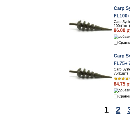
Carp S
FL100+
Carp Sys
100г(1шт)
96.00 р
Сравн
Carp S
FL75+ 
Carp Sys
75г(1шт)
84.75 р
Сравн
1
2