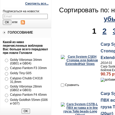
Смотреть все...
Сортировать по: 
Подписаться на новости:
уб
или
1
2
ГОЛОСОВАНИЕ
Какой из ниже
Carp S
перечисленных воблеров
Вас больше всего порадовал
Стопор
при ловле Головля
Extend
Goldy Vibromax 34mm
2014 01
(GB01 и GB04)
Carp Sys
Calypso Fantom F3 33mm
бойлов Ex
Goldy Tiny G05
90.75 р
Calypso Chubb CH318
31,8mm
Сравнить
Goldy Vibromax 28mm
(GB02 и GB03)
Carp S
Calypso Fantom F4 45mm
ПВХ вст
Goldy Goldfish 55mm (G06
и G07)
груза 
(20шт)