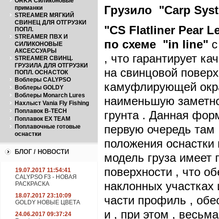
ORKA Силиконовые
Грузило "Carp Syste
приманки
STREAMER МЯГКИЙ
СВИНЕЦ ДЛЯ ОТГРУЗКИ
"CS
Flatliner
Pear
L
ПОПЛ.
STREAMER ПВХ И
по схеме "
in
line"
с
СИЛИКОНОВЫЕ
АКСЕССУАРЫ
, что гарантирует к
STREAMER СВИНЦ.
ГРУЗИЛА ДЛЯ ОТГРУЗКИ
на свинцовой поверхн
ПОПЛ. ОСНАСТОК
Воблеры CALYPSO
камуфлирующей окра
Воблеры GOLDY
Воблеры Monarch Lures
наименьшую заметнос
Нахлыст Vania Fly Fishing
Поплавок B-TECH
грунта . Данная фор
Поплавок EX TEAM
первую очередь там 
Поплавочные готовые
оснастки
положения оснастки 
БЛОГ / НОВОСТИ
модель груза имеет
поверхности , что о
19.07.2017 11:54:41
CALYPSO F3 - НОВАЯ
наклонных участках 
РАСКРАСКА
18.07.2017 23:10:09
части профиль , обе
GOLDY НОВЫЕ ЦВЕТА
и , при этом , весь
24.06.2017 09:37:24