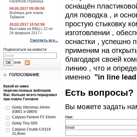
Facebook страница
оснащён пластиковой
04.05.2017 05:09:50
Воблера для ловли
для поводка , и осн
Тайменя
простую стыковку ко
20.02.2017 10:52:58
Выставка на ВВЦ с 22 по
изготовлении , обес
26 февраля 2017 г
оснастки , успешно 
Смотреть все...
применим на открыты
Подписаться на новости:
благодаря своей ком
или
линию , что и опред
ГОЛОСОВАНИЕ
именно
"in
line
lead
Какой из ниже
Есть вопросы?
перечисленных воблеров
Вас больше всего порадовал
при ловле Головля
Вы можете задать н
Goldy Vibromax 34mm
(GB01 и GB04)
Calypso Fantom F3 33mm
Имя:
Goldy Tiny G05
Email
Calypso Chubb CH318
31,8mm