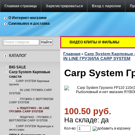
Главная страница
Зарегистрироваться
Вход с паролем
Пр
О Интернет-магазине
Самовывоз и доставка
ВИДЕО КЛИПЫ И ФИЛЬМЫ
Главная
Carp System Карповые 
»
КАТАЛОГ
IN LINE ГРУЗИЛА CARP SYSTEM
BIG SALE
Carp System Г
Carp System Карповые
снасти
CARP SYSTEM Карповые
грузила
IN LINE ГРУЗИЛА CARP
SYSTEM
ГРУЗИЛА С ВЕРТЛЮГОМ
CARP SYSTEM
100.50 руб.
ПОШТУЧНО - IN LINE
ГРУЗИЛА CARP SYSTEM
ПОШУЧНО - ГРУЗИЛА С
На складе: да
ВЕРТЛЮГОМ CARP SYSTEM
CARP SYSTEM Фурнитура и
Кол-во:
аксессуары