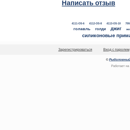
Написать отзыв
4111-OS-6
4112-OS-8
4113-OS-10
700
джиг
голавль
голди
же
силиконовые прим
Зарегистрироваться
Вход с паролем
©
Рыболовный
Работает на