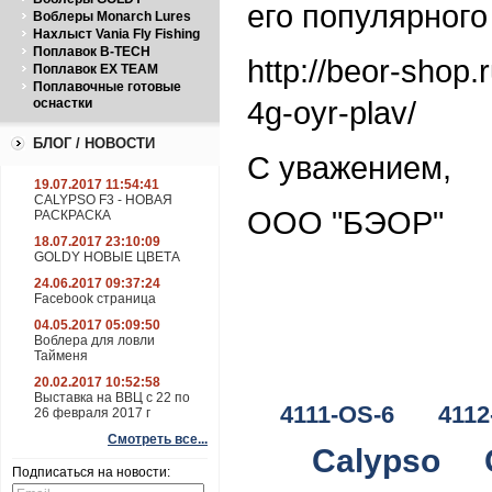
его популярного
Воблеры Monarch Lures
Нахлыст Vania Fly Fishing
Поплавок B-TECH
http://beor-shop
Поплавок EX TEAM
Поплавочные готовые
4g-oyr-plav/
оснастки
БЛОГ / НОВОСТИ
С уважением,
19.07.2017 11:54:41
CALYPSO F3 - НОВАЯ
ООО "БЭОР"
РАСКРАСКА
18.07.2017 23:10:09
GOLDY НОВЫЕ ЦВЕТА
24.06.2017 09:37:24
Facebook страница
04.05.2017 05:09:50
Воблера для ловли
Тайменя
20.02.2017 10:52:58
Выставка на ВВЦ с 22 по
4111-OS-6
4112
26 февраля 2017 г
Смотреть все...
Calypso
Подписаться на новости: