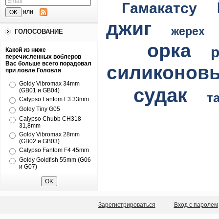
Гамакатсу
или
джиг
жерех
ГОЛОСОВАНИЕ
орка
Какой из ниже
перечисленных воблеров
Вас больше всего порадовал
силиконов
при ловле Головля
Goldy Vibromax 34mm
судак
(GB01 и GB04)
т
Calypso Fantom F3 33mm
Goldy Tiny G05
Calypso Chubb CH318
31,8mm
Goldy Vibromax 28mm
(GB02 и GB03)
Calypso Fantom F4 45mm
Goldy Goldfish 55mm (G06
и G07)
Зарегистрироваться
Вход с паролем