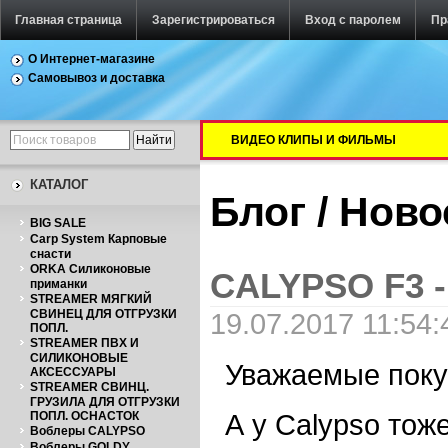
Главная страница
Зарегистрироваться
Вход с паролем
Пр
О Интернет-магазине
Самовывоз и доставка
ВИДЕО КЛИПЫ И ФИЛЬМЫ
КАТАЛОГ
Блог / Нов
BIG SALE
Carp System Карповые
снасти
ORKA Силиконовые
CALYPSO F3 
приманки
STREAMER МЯГКИЙ
СВИНЕЦ ДЛЯ ОТГРУЗКИ
19.07.2017 11:54:
ПОПЛ.
STREAMER ПВХ И
СИЛИКОНОВЫЕ
Уважаемые поку
АКСЕССУАРЫ
STREAMER СВИНЦ.
ГРУЗИЛА ДЛЯ ОТГРУЗКИ
А у Calypso тож
ПОПЛ. ОСНАСТОК
Воблеры CALYPSO
Воблеры GOLDY