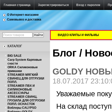
Главная страница
Зарегистрироваться
Вход с паролем
Пр
О Интернет-магазине
Самовывоз и доставка
ВИДЕО КЛИПЫ И ФИЛЬМЫ
КАТАЛОГ
Блог / Нов
BIG SALE
Carp System Карповые
снасти
ORKA Силиконовые
GOLDY НОВЫ
приманки
STREAMER МЯГКИЙ
СВИНЕЦ ДЛЯ ОТГРУЗКИ
18.07.2017 23:10:
ПОПЛ.
STREAMER ПВХ И
СИЛИКОНОВЫЕ
Уважаемые поку
АКСЕССУАРЫ
STREAMER СВИНЦ.
ГРУЗИЛА ДЛЯ ОТГРУЗКИ
На склад посту
ПОПЛ. ОСНАСТОК
Воблеры CALYPSO
Воблеры GOLDY