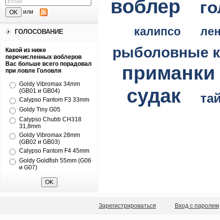
воблер
го
или
калипсо
ле
ГОЛОСОВАНИЕ
рыболовные 
Какой из ниже
перечисленных воблеров
Вас больше всего порадовал
приманки
при ловле Головля
Goldy Vibromax 34mm
судак
(GB01 и GB04)
та
Calypso Fantom F3 33mm
Goldy Tiny G05
Calypso Chubb CH318
31,8mm
Goldy Vibromax 28mm
(GB02 и GB03)
Calypso Fantom F4 45mm
Goldy Goldfish 55mm (G06
и G07)
Зарегистрироваться
Вход с паролем