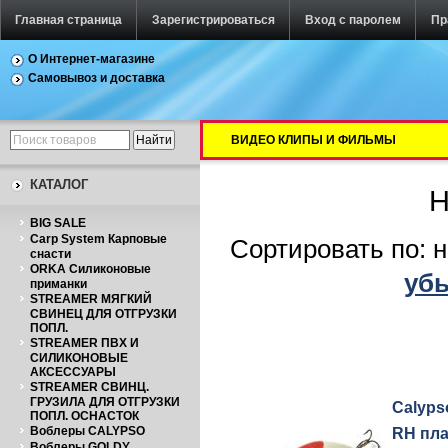
Главная страница
Зарегистрироваться
Вход с паролем
Пр
О Интернет-магазине
Самовывоз и доставка
ВИДЕО КЛИПЫ И ФИЛЬМЫ
КАТАЛОГ
Н
BIG SALE
Carp System Карповые
Сортировать по: 
снасти
ORKA Силиконовые
уб
приманки
STREAMER МЯГКИЙ
СВИНЕЦ ДЛЯ ОТГРУЗКИ
ПОПЛ.
STREAMER ПВХ И
СИЛИКОНОВЫЕ
АКСЕССУАРЫ
STREAMER СВИНЦ.
ГРУЗИЛА ДЛЯ ОТГРУЗКИ
Calyps
ПОПЛ. ОСНАСТОК
Воблеры CALYPSO
RH пла
Воблеры GOLDY