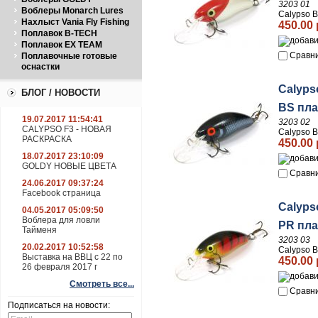
3203 01
Воблеры Monarch Lures
Calypso В
Нахлыст Vania Fly Fishing
450.00 
Поплавок B-TECH
Поплавок EX TEAM
Сравн
Поплавочные готовые
оснастки
Calyps
БЛОГ / НОВОСТИ
BS пла
19.07.2017 11:54:41
3203 02
CALYPSO F3 - НОВАЯ
Calypso В
РАСКРАСКА
450.00 
18.07.2017 23:10:09
GOLDY НОВЫЕ ЦВЕТА
Сравн
24.06.2017 09:37:24
Facebook страница
Calyps
04.05.2017 05:09:50
Воблера для ловли
PR пла
Тайменя
3203 03
20.02.2017 10:52:58
Calypso В
Выставка на ВВЦ с 22 по
450.00 
26 февраля 2017 г
Смотреть все...
Сравн
Подписаться на новости: