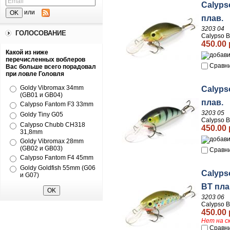
Calyps
или
плав.
3203 04
ГОЛОСОВАНИЕ
Calypso В
450.00 
Какой из ниже
перечисленных воблеров
Сравн
Вас больше всего порадовал
при ловле Головля
Goldy Vibromax 34mm
Calyps
(GB01 и GB04)
плав.
Calypso Fantom F3 33mm
3203 05
Goldy Tiny G05
Calypso В
Calypso Chubb CH318
450.00 
31,8mm
Goldy Vibromax 28mm
(GB02 и GB03)
Сравн
Calypso Fantom F4 45mm
Goldy Goldfish 55mm (G06
Calyps
и G07)
BT пла
3203 06
Calypso В
450.00 
Нет на с
Сравн