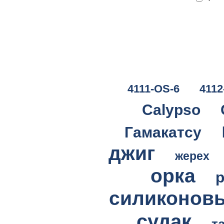
4111-OS-6
4112
Calypso
Гамакатсу
джиг
жерех
орка
силиконов
судак