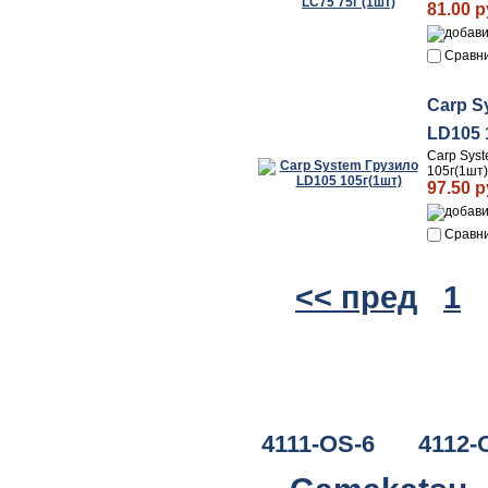
81.00 р
Сравн
Carp S
LD105 
Carp Sys
105г(1шт)
97.50 р
Сравн
<< пред
1
4111-OS-6
4112-