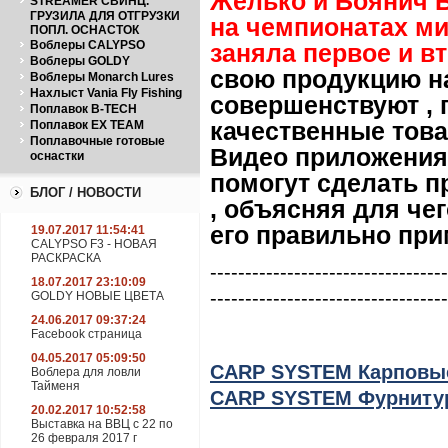
Желько и Боянич 
STREAMER СВИНЦ.
ГРУЗИЛА ДЛЯ ОТГРУЗКИ
на чемпионатах мир
ПОПЛ. ОСНАСТОК
Воблеры CALYPSO
заняла первое и вт
Воблеры GOLDY
свою продукцию на
Воблеры Monarch Lures
Нахлыст Vania Fly Fishing
совершенствуют ,
Поплавок B-TECH
качественные това
Поплавок EX TEAM
Поплавочные готовые
Видео приложения 
оснастки
помогут сделать п
БЛОГ / НОВОСТИ
, объясняя для че
его правильно при
19.07.2017 11:54:41
CALYPSO F3 - НОВАЯ
РАСКРАСКА
----------------------------------
18.07.2017 23:10:09
----------------------------------
GOLDY НОВЫЕ ЦВЕТА
24.06.2017 09:37:24
Facebook страница
04.05.2017 05:09:50
CARP SYSTEM Карповы
Воблера для ловли
Тайменя
CARP SYSTEM Фурнитур
20.02.2017 10:52:58
Выставка на ВВЦ с 22 по
26 февраля 2017 г