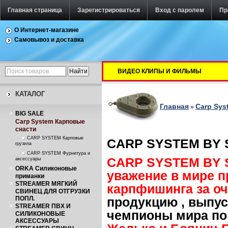
Главная страница
Зарегистрироваться
Вход с паролем
Пр
О Интернет-магазине
Самовывоз и доставка
ВИДЕО КЛИПЫ И ФИЛЬМЫ
КАТАЛОГ
Главная
Carp Sys
»
BIG SALE
Carp System Карповые
снасти
CARP SYSTEM Карповые
CARP
SYSTEM
BY
грузила
CARP SYSTEM Фурнитура и
CARP
SYSTEM
BY
аксессуары
ORKA Силиконовые
уважение в мире 
приманки
STREAMER МЯГКИЙ
карпфишинга за оч
СВИНЕЦ ДЛЯ ОТГРУЗКИ
ПОПЛ.
продукцию , выпус
STREAMER ПВХ И
чемпионы мира по
СИЛИКОНОВЫЕ
АКСЕССУАРЫ