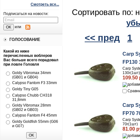
Смотреть все...
Сортировать по: 
Подписаться на новости:
уб
или
<< пред
1
ГОЛОСОВАНИЕ
Какой из ниже
Carp S
перечисленных воблеров
Вас больше всего порадовал
FP130 
при ловле Головля
Carp Sys
130г(1шт)
Goldy Vibromax 34mm
109.50 
(GB01 и GB04)
Calypso Fantom F3 33mm
Goldy Tiny G05
Сравн
Calypso Chubb CH318
31,8mm
Carp S
Goldy Vibromax 28mm
(GB02 и GB03)
FP70 7
Calypso Fantom F4 45mm
Carp Sys
Goldy Goldfish 55mm (G06
70г(1шт)
и G07)
81.00 р