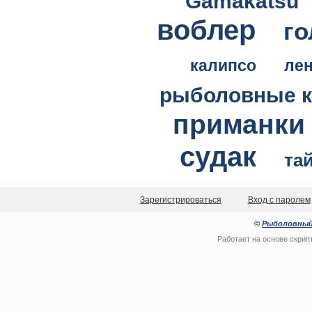
Gamakatsu
воблер
го
калипсо
ле
рыболовные 
приманки
судак
та
Зарегистрироваться
Вход с паролем
©
Рыболовный
Работает на основе
скрип