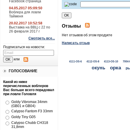
Facebook страница
04.05.2017 05:09:50
Воблера для ловли
Тайменя
20.02.2017 10:52:58
Отзывы
Выставка на ВВЦ с 22 по
26 февраля 2017 г
Нет отзывов об этом продукте
Смотреть все...
Написать отзыв
Подписаться на новости:
или
4111-OS-6
4112-OS-8
4113-OS-10
7004-
окунь
орка
ры
ГОЛОСОВАНИЕ
Какой из ниже
перечисленных воблеров
Вас больше всего порадовал
при ловле Головля
Goldy Vibromax 34mm
(GB01 и GB04)
Calypso Fantom F3 33mm
Goldy Tiny G05
Calypso Chubb CH318
31,8mm