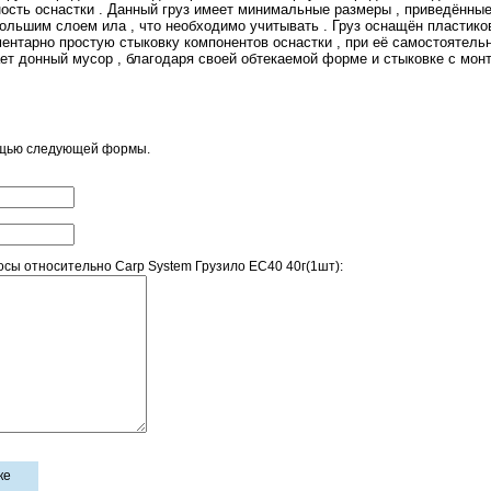
ть оснастки . Данный груз имеет минимальные размеры , приведённые к
большим слоем ила , что необходимо учитывать . Груз оснащён пластико
ентарно простую стыковку компонентов оснастки , при её самостоятельн
ет донный мусор , благодаря своей обтекаемой форме и стыковке с монт
ощью следующей формы.
сы относительно Carp System Грузило EC40 40г(1шт):
ке