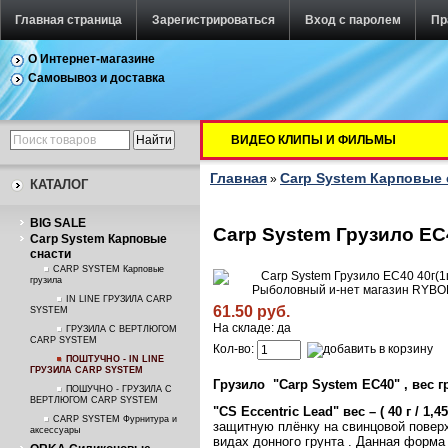
Главная страница
Зарегистрироваться
Вход с паролем
Пр
О Интернет-магазине
Самовывоз и доставка
ВИДЕО КЛИПЫ И ФИЛЬМЫ
Главная
Carp System Карповые 
»
КАТАЛОГ
BIG SALE
Carp System Грузило EC
Carp System Карповые
снасти
CARP SYSTEM Карповые
грузила
IN LINE ГРУЗИЛА CARP
61.50 руб.
SYSTEM
На складе: да
ГРУЗИЛА С ВЕРТЛЮГОМ
CARP SYSTEM
Кол-во:
ПОШТУЧНО - IN LINE
ГРУЗИЛА CARP SYSTEM
Грузило "Carp System EC40" , вес г
ПОШУЧНО - ГРУЗИЛА С
ВЕРТЛЮГОМ CARP SYSTEM
"CS
Eccentric
Lead"
вес – (
40 г / 1,4
CARP SYSTEM Фурнитура и
защитную плёнку на свинцовой поверх
аксессуары
видах донного грунта . Данная форма