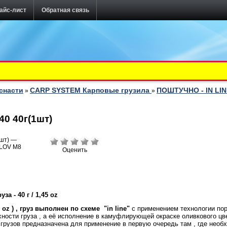
айс-лист
Обратная связь
снасти
CARP SYSTEM Карповые грузила
ПОШТУЧНО - IN LI
»
»
40 40г(1шт)
Оценить
руза -
40 г / 1,45 oz
5 oz
) , груз выполнен по схеме "
in
line"
с применением технологии пор
ности груза , а её исполнение в камуфлирующей окраске оливкового цве
 грузов предназначена для применение в первую очередь там , где нео