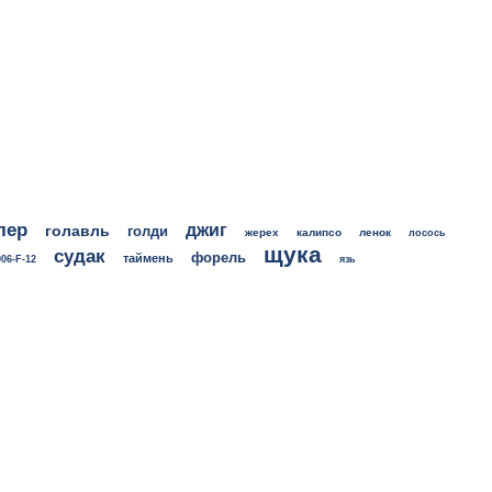
лер
джиг
голавль
голди
жерех
калипсо
ленок
лосось
щука
судак
форель
таймень
06-F-12
язь