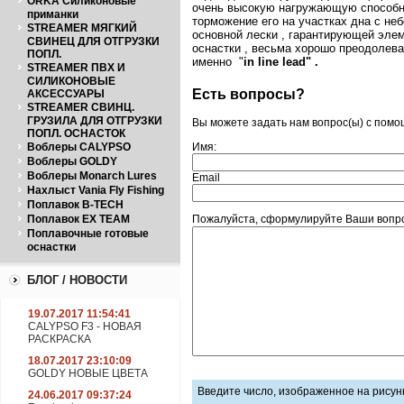
ORKA Силиконовые
очень высокую нагружающую способнос
приманки
торможение его на участках дна с не
STREAMER МЯГКИЙ
основной лески , гарантирующей элем
СВИНЕЦ ДЛЯ ОТГРУЗКИ
оснастки , весьма хорошо преодолева
ПОПЛ.
именно "
in
line
lead
" .
STREAMER ПВХ И
СИЛИКОНОВЫЕ
Есть вопросы?
АКСЕССУАРЫ
STREAMER СВИНЦ.
ГРУЗИЛА ДЛЯ ОТГРУЗКИ
Вы можете задать нам вопрос(ы) с пом
ПОПЛ. ОСНАСТОК
Воблеры CALYPSO
Имя:
Воблеры GOLDY
Воблеры Monarch Lures
Email
Нахлыст Vania Fly Fishing
Поплавок B-TECH
Поплавок EX TEAM
Пожалуйста, сформулируйте Ваши вопро
Поплавочные готовые
оснастки
БЛОГ / НОВОСТИ
19.07.2017 11:54:41
CALYPSO F3 - НОВАЯ
РАСКРАСКА
18.07.2017 23:10:09
GOLDY НОВЫЕ ЦВЕТА
Введите число, изображенное на рисун
24.06.2017 09:37:24