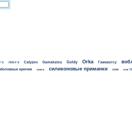
воб
Orka
Goldy
Calypso
Gamakatsu
Гамакатсу
F-5
7005-F-9
силиконовые приманки
боловные крючки
сом
семга
сом 70