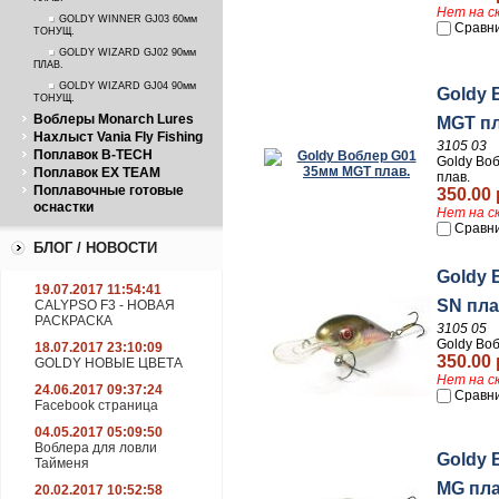
ПЛАВ.
Нет на с
GOLDY WINNER GJ03 60мм
Сравн
ТОНУЩ.
GOLDY WIZARD GJ02 90мм
ПЛАВ.
GOLDY WIZARD GJ04 90мм
Goldy 
ТОНУЩ.
Воблеры Monarch Lures
MGT пл
Нахлыст Vania Fly Fishing
3105 03
Поплавок B-TECH
Goldy Во
Поплавок EX TEAM
плав.
Поплавочные готовые
350.00 
оснастки
Нет на с
Сравн
БЛОГ / НОВОСТИ
Goldy 
19.07.2017 11:54:41
SN пла
CALYPSO F3 - НОВАЯ
РАСКРАСКА
3105 05
Goldy Во
18.07.2017 23:10:09
350.00 
GOLDY НОВЫЕ ЦВЕТА
Нет на с
24.06.2017 09:37:24
Сравн
Facebook страница
04.05.2017 05:09:50
Воблера для ловли
Goldy 
Тайменя
MG пла
20.02.2017 10:52:58