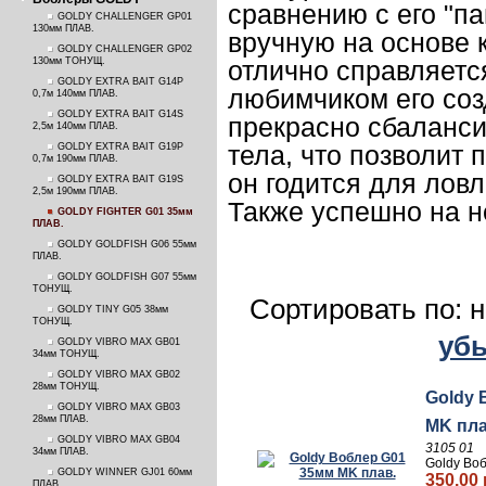
сравнению с его "па
GOLDY CHALLENGER GP01
130мм ПЛАВ.
вручную на основе 
GOLDY CHALLENGER GP02
130мм ТОНУЩ.
отлично справляетс
GOLDY EXTRA BAIT G14P
любимчиком его со
0,7м 140мм ПЛАВ.
GOLDY EXTRA BAIT G14S
прекрасно сбаланси
2,5м 140мм ПЛАВ.
тела, что позволит 
GOLDY EXTRA BAIT G19P
0,7м 190мм ПЛАВ.
он годится для ловл
GOLDY EXTRA BAIT G19S
2,5м 190мм ПЛАВ.
Также успешно на н
GOLDY FIGHTER G01 35мм
ПЛАВ.
GOLDY GOLDFISH G06 55мм
ПЛАВ.
GOLDY GOLDFISH G07 55мм
ТОНУЩ.
Сортировать по: 
GOLDY TINY G05 38мм
ТОНУЩ.
уб
GOLDY VIBRO MAX GB01
34мм ТОНУЩ.
GOLDY VIBRO MAX GB02
28мм ТОНУЩ.
Goldy 
GOLDY VIBRO MAX GB03
28мм ПЛАВ.
MK пла
GOLDY VIBRO MAX GB04
3105 01
34мм ПЛАВ.
Goldy Во
GOLDY WINNER GJ01 60мм
350.00 