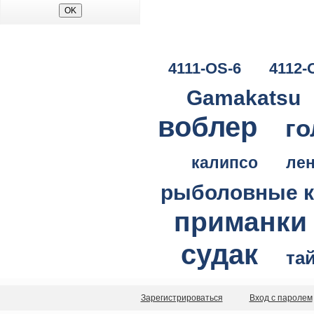
4111-OS-6
4112-
Gamakatsu
воблер
го
калипсо
ле
рыболовные 
приманки
судак
та
Зарегистрироваться
Вход с паролем