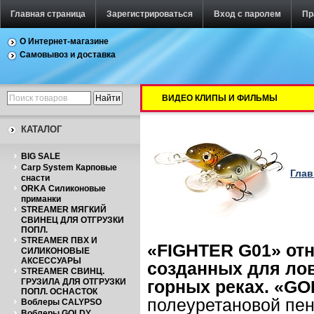
Главная страница
Зарегистрироваться
Вход с паролем
Пр
О Интернет-магазине
Самовывоз и доставка
ВИДЕО КЛИПЫ И ФИЛЬМЫ
КАТАЛОГ
BIG SALE
Carp System Карповые
Глав
снасти
ORKA Силиконовые
приманки
STREAMER МЯГКИЙ
СВИНЕЦ ДЛЯ ОТГРУЗКИ
ПОПЛ.
STREAMER ПВХ И
«
FIGHTER
G
01» от
СИЛИКОНОВЫЕ
АКСЕССУАРЫ
созданных для ло
STREAMER СВИНЦ.
ГРУЗИЛА ДЛЯ ОТГРУЗКИ
горных реках.
«GO
ПОПЛ. ОСНАСТОК
полеуретановой пен
Воблеры CALYPSO
Воблеры GOLDY