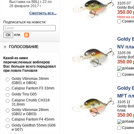
Выставка на ВВЦ с 22 по
3105 07
26 февраля 2017 г
Goldy Во
350.00 
Смотреть все...
Нет на с
Сравн
Подписаться на новости:
или
Goldy 
NV пла
ГОЛОСОВАНИЕ
3105 09
Goldy Во
Какой из ниже
350.00 
перечисленных воблеров
Вас больше всего порадовал
при ловле Головля
Сравн
Goldy Vibromax 34mm
(GB01 и GB04)
Goldy 
Calypso Fantom F3 33mm
Goldy Tiny G05
MFT пл
Calypso Chubb CH318
3105 11
31,8mm
Goldy Во
Goldy Vibromax 28mm
плав.
(GB02 и GB03)
350.00 
Calypso Fantom F4 45mm
Goldy Goldfish 55mm (G06
Сравн
и G07)