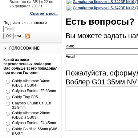
Выставка на ВВЦ с 22 по
Gamakatsu Крючок LS-3423F №10 (
26 февраля 2017 г
Gamakatsu Крючок LS-3423F №12 (
Смотреть все...
Есть вопросы?
Подписаться на новости:
Вы можете задать н
или
Имя:
ГОЛОСОВАНИЕ
Email
Какой из ниже
перечисленных воблеров
Вас больше всего порадовал
Пожалуйста, сформул
при ловле Головля
Воблер G01 35мм NV 
Goldy Vibromax 34mm
(GB01 и GB04)
Calypso Fantom F3 33mm
Goldy Tiny G05
Calypso Chubb CH318
31,8mm
Goldy Vibromax 28mm
(GB02 и GB03)
Calypso Fantom F4 45mm
Goldy Goldfish 55mm (G06
и G07)