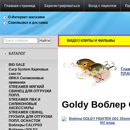
Главная страница
Зарегистрироваться
Вход с паролем
Пр
О Интернет-магазине
Самовывоз и доставка
ВИДЕО КЛИПЫ И ФИЛЬМЫ
КАТАЛОГ
BIG SALE
Гла
Carp System Карповые
ПЛА
снасти
ORKA Силиконовые
приманки
STREAMER МЯГКИЙ
СВИНЕЦ ДЛЯ ОТГРУЗКИ
ПОПЛ.
STREAMER ПВХ И
Goldy Воблер 
СИЛИКОНОВЫЕ
АКСЕССУАРЫ
STREAMER СВИНЦ.
ГРУЗИЛА ДЛЯ ОТГРУЗКИ
ПОПЛ. ОСНАСТОК
Воблеры CALYPSO
Воблеры GOLDY