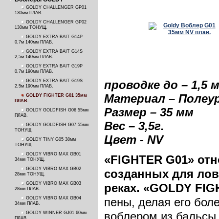
GOLDY CHALLENGER GP01
130мм ПЛАВ.
GOLDY CHALLENGER GP02
130мм ТОНУЩ.
GOLDY EXTRA BAIT G14P
0,7м 140мм ПЛАВ.
GOLDY EXTRA BAIT G14S
2,5м 140мм ПЛАВ.
GOLDY EXTRA BAIT G19P
0,7м 190мм ПЛАВ.
GOLDY EXTRA BAIT G19S
проводке до – 1,5 
2,5м 190мм ПЛАВ.
Материал – Полеу
GOLDY FIGHTER G01 35мм
ПЛАВ.
Размер – 35 м
м
GOLDY GOLDFISH G06 55мм
ПЛАВ.
Вес – 3,5г.
GOLDY GOLDFISH G07 55мм
ТОНУЩ.
Цвет - NV
GOLDY TINY G05 38мм
ТОНУЩ.
GOLDY VIBRO MAX GB01
«
FIGHTER
G
01» отн
34мм ТОНУЩ.
GOLDY VIBRO MAX GB02
созданных для ло
28мм ТОНУЩ.
GOLDY VIBRO MAX GB03
реках.
«GOLDY FIG
28мм ПЛАВ.
GOLDY VIBRO MAX GB04
пены, делая его боле
34мм ПЛАВ.
воблером из бальсы 
GOLDY WINNER GJ01 60мм