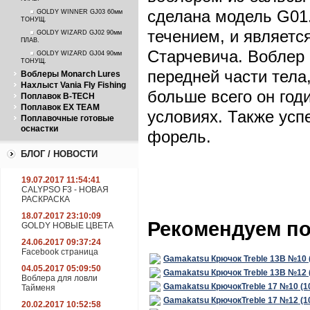
ПЛАВ.
сделана модель G01
GOLDY WINNER GJ03 60мм
ТОНУЩ.
течением, и являет
GOLDY WIZARD GJ02 90мм
ПЛАВ.
Старчевича. Воблер 
GOLDY WIZARD GJ04 90мм
ТОНУЩ.
передней части тела
Воблеры Monarch Lures
Нахлыст Vania Fly Fishing
больше всего он год
Поплавок B-TECH
Поплавок EX TEAM
условиях. Также усп
Поплавочные готовые
оснастки
форель.
БЛОГ / НОВОСТИ
19.07.2017 11:54:41
CALYPSO F3 - НОВАЯ
РАСКРАСКА
18.07.2017 23:10:09
Рекомендуем п
GOLDY НОВЫЕ ЦВЕТА
24.06.2017 09:37:24
Facebook страница
Gamakatsu Крючок Treble 13B №10 
04.05.2017 05:09:50
Gamakatsu Крючок Treble 13B №12 
Воблера для ловли
Gamakatsu КрючокTreble 17 №10 (1
Тайменя
Gamakatsu КрючокTreble 17 №12 (1
20.02.2017 10:52:58