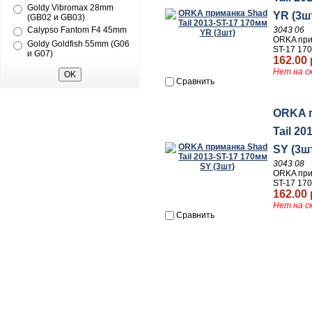
Goldy Vibromax 28mm
YR (3ш
(GB02 и GB03)
3043 06
Calypso Fantom F4 45mm
ORKA прим
Goldy Goldfish 55mm (G06
ST-17 17
и G07)
162.00 
Нет на с
Сравнить
ORKA 
Tail 2
SY (3ш
3043 08
ORKA прим
ST-17 17
162.00 
Нет на с
Сравнить