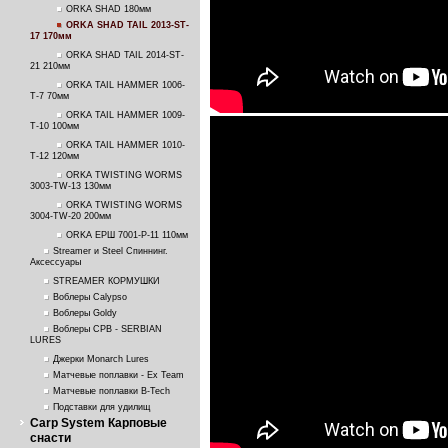
ORKA SHAD 180мм
ORKA SHAD TAIL 2013-ST-
17 170мм
ORKA SHAD TAIL 2014-ST-
21 210мм
ORKA TAIL HAMMER 1006-
T-7 70мм
ORKA TAIL HAMMER 1009-
T-10 100мм
ORKA TAIL HAMMER 1010-
T-12 120мм
ORKA TWISTING WORMS
3003-TW-13 130мм
ORKA TWISTING WORMS
3004-TW-20 200мм
ORKA ЕРШ 7001-P-11 110мм
Streamer и Steel Спиннинг.
Аксессуары
STREAMER КОРМУШКИ
Воблеры Calypso
Воблеры Goldy
Воблеры СРВ - SERBIAN
LURES
Джерки Monarch Lures
Матчевые поплавки - Ex Team
Матчевые поплавки B-Tech
Подставки для удилищ
Carp System Карповые
снасти