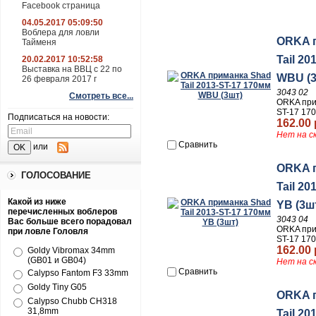
Facebook страница
04.05.2017 05:09:50
Воблера для ловли
ORKA 
Тайменя
Tail 2
20.02.2017 10:52:58
Выставка на ВВЦ с 22 по
WBU (3
26 февраля 2017 г
3043 02
Смотреть все...
ORKA прим
ST-17 17
Подписаться на новости:
162.00 
Нет на с
Сравнить
или
ORKA 
ГОЛОСОВАНИЕ
Tail 2
Какой из ниже
YB (3ш
перечисленных воблеров
3043 04
Вас больше всего порадовал
ORKA прим
при ловле Головля
ST-17 17
162.00 
Goldy Vibromax 34mm
(GB01 и GB04)
Нет на с
Сравнить
Calypso Fantom F3 33mm
Goldy Tiny G05
ORKA 
Calypso Chubb CH318
31,8mm
Tail 2