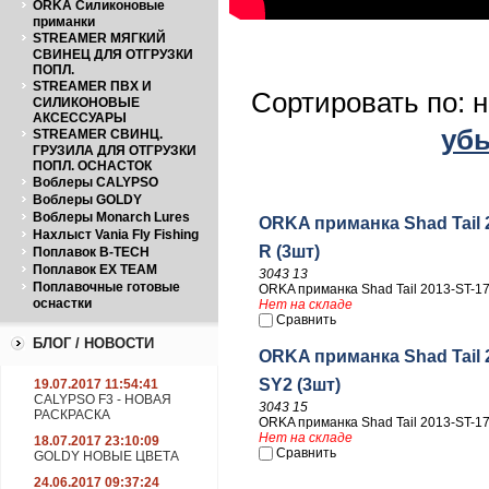
ORKA Силиконовые
приманки
STREAMER МЯГКИЙ
СВИНЕЦ ДЛЯ ОТГРУЗКИ
ПОПЛ.
STREAMER ПВХ И
Сортировать по: 
СИЛИКОНОВЫЕ
АКСЕССУАРЫ
уб
STREAMER СВИНЦ.
ГРУЗИЛА ДЛЯ ОТГРУЗКИ
ПОПЛ. ОСНАСТОК
Воблеры CALYPSO
Воблеры GOLDY
Воблеры Monarch Lures
ORKA приманка Shad Tail 
Нахлыст Vania Fly Fishing
R (3шт)
Поплавок B-TECH
Поплавок EX TEAM
3043 13
Поплавочные готовые
ORKA приманка Shad Tail 2013-ST-1
оснастки
Нет на складе
Сравнить
БЛОГ / НОВОСТИ
ORKA приманка Shad Tail 
SY2 (3шт)
19.07.2017 11:54:41
CALYPSO F3 - НОВАЯ
3043 15
РАСКРАСКА
ORKA приманка Shad Tail 2013-ST-1
Нет на складе
18.07.2017 23:10:09
Сравнить
GOLDY НОВЫЕ ЦВЕТА
24.06.2017 09:37:24