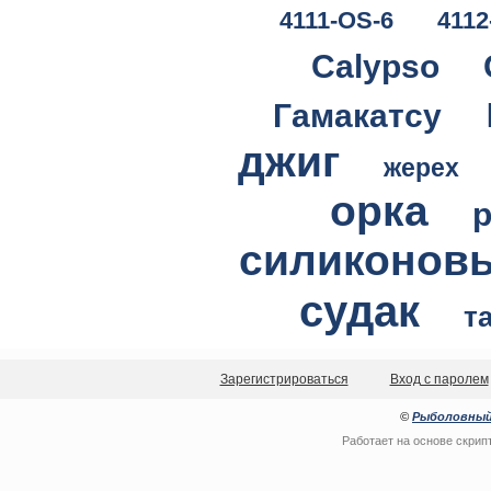
4111-OS-6
4112
Calypso
Гамакатсу
джиг
жерех
орка
силиконов
судак
т
Зарегистрироваться
Вход с паролем
©
Рыболовный
Работает на основе
скрип