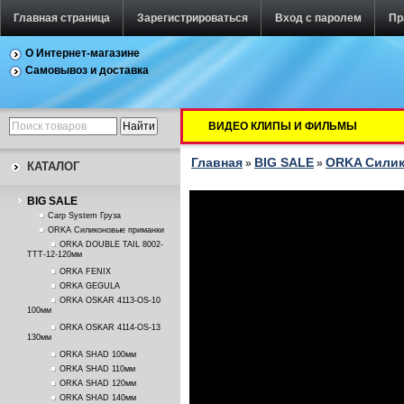
Главная страница
Зарегистрироваться
Вход с паролем
Пр
О Интернет-магазине
Самовывоз и доставка
ВИДЕО КЛИПЫ И ФИЛЬМЫ
Главная
BIG SALE
ORKA Силик
»
»
КАТАЛОГ
BIG SALE
Carp System Груза
ORKA Силиконовые приманки
ORKA DOUBLE TAIL 8002-
TTT-12-120мм
ORKA FENIX
ORKA GEGULA
ORKA OSKAR 4113-OS-10
100мм
ORKA OSKAR 4114-OS-13
130мм
ORKA SHAD 100мм
ORKA SHAD 110мм
ORKA SHAD 120мм
ORKA SHAD 140мм