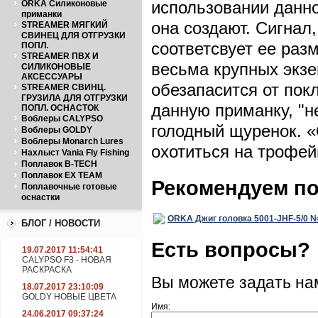
использовании данно
ORKA Силиконовые
приманки
она создают. Сигнал
STREAMER МЯГКИЙ
СВИНЕЦ ДЛЯ ОТГРУЗКИ
соответсвует ее раз
ПОПЛ.
STREAMER ПВХ И
весьма крупных экз
СИЛИКОНОВЫЕ
АКСЕССУАРЫ
обезапасится от покл
STREAMER СВИНЦ.
ГРУЗИЛА ДЛЯ ОТГРУЗКИ
данную приманку, "н
ПОПЛ. ОСНАСТОК
Воблеры CALYPSO
голодный щуренок. 
Воблеры GOLDY
Воблеры Monarch Lures
охотиться на трофейн
Нахлыст Vania Fly Fishing
Поплавок B-TECH
Поплавок EX TEAM
Рекомендуем п
Поплавочные готовые
оснастки
ORKA Джиг головка 5001-JHF-5/0 №5
БЛОГ / НОВОСТИ
Есть вопросы?
19.07.2017 11:54:41
CALYPSO F3 - НОВАЯ
РАСКРАСКА
Вы можете задать н
18.07.2017 23:10:09
GOLDY НОВЫЕ ЦВЕТА
Имя:
24.06.2017 09:37:24