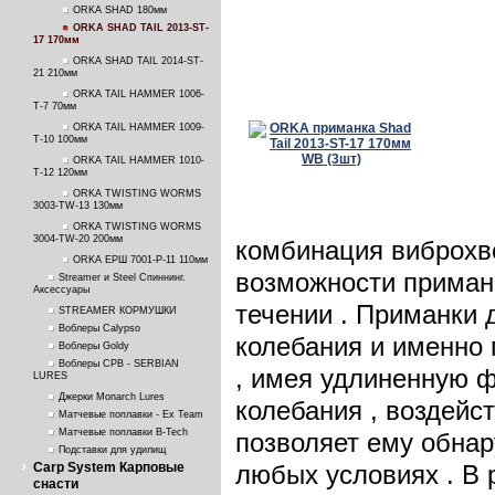
ORKA SHAD 180мм
ORKA SHAD TAIL 2013-ST-
17 170мм
ORKA SHAD TAIL 2014-ST-
21 210мм
ORKA TAIL HAMMER 1006-
T-7 70мм
ORKA TAIL HAMMER 1009-
T-10 100мм
ORKA TAIL HAMMER 1010-
T-12 120мм
ORKA TWISTING WORMS
3003-TW-13 130мм
ORKA TWISTING WORMS
3004-TW-20 200мм
комбинация виброхво
ORKA ЕРШ 7001-P-11 110мм
возможности приман
Streamer и Steel Спиннинг.
Аксессуары
течении . Приманки
STREAMER КОРМУШКИ
Воблеры Calypso
колебания и именно 
Воблеры Goldy
Воблеры СРВ - SERBIAN
, имея удлиненную 
LURES
Джерки Monarch Lures
колебания , воздейс
Матчевые поплавки - Ex Team
Матчевые поплавки B-Tech
позволяет ему обнар
Подставки для удилищ
Carp System Карповые
любых условиях . В 
снасти