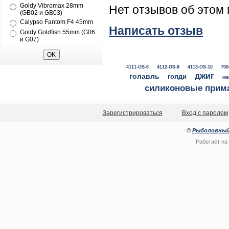
Goldy Vibromax 28mm
Нет отзывов об этом 
(GB02 и GB03)
Calypso Fantom F4 45mm
Написать отзыв
Goldy Goldfish 55mm (G06
и G07)
4111-OS-6
4112-OS-8
4113-OS-10
700
джиг
голавль
голди
же
силиконовые прим
Зарегистрироваться
Вход с паролем
©
Рыболовный
Работает на