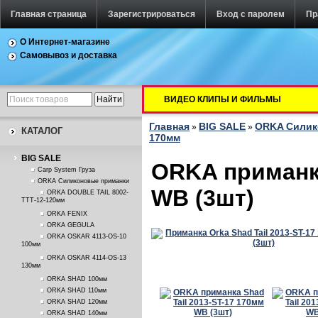
Главная страница
Зарегистрироваться
Вход с паролем
Пр
О Интернет-магазине
Самовывоз и доставка
ВИДЕО КЛИПЫ И ФИЛЬМЫ
Главная
BIG SALE
ORKA Силик
»
»
КАТАЛОГ
170мм
BIG SALE
ORKA приманка
Carp System Груза
ORKA Силиконовые приманки
WB (3шт)
ORKA DOUBLE TAIL 8002-
TTT-12-120мм
ORKA FENIX
ORKA GEGULA
ORKA OSKAR 4113-OS-10
100мм
ORKA OSKAR 4114-OS-13
130мм
ORKA SHAD 100мм
ORKA SHAD 110мм
ORKA SHAD 120мм
ORKA SHAD 140мм