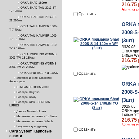
ORKA SHAD 180мм
216.75 
ORKA SHAD TAIL 2013-ST-
Нет на с
17 170мм
Сравнить
ORKA SHAD TAIL 2014-ST-
21 210мм
ORKA 
ORKA TAIL HAMMER 1006-
T-7 70мм
2008-S
ORKA TAIL HAMMER 1009-
T-10 100мм
(3шт)
ORKA TAIL HAMMER 1010-
3029 03
T-12 120мм
ORKA при
ORKA TWISTING WORMS
140мм WY
3003-TW-13 130мм
216.75 
ORKA TWISTING WORMS
3004-TW-20 200мм
ORKA ЕРШ 7001-P-11 110мм
Сравнить
Streamer и Steel Спиннинг.
Аксессуары
ORKA 
STREAMER КОРМУШКИ
2008-S
Воблеры Calypso
Воблеры Goldy
(3шт)
Воблеры СРВ - SERBIAN
LURES
3029 05
ORKA при
Джерки Monarch Lures
140мм YG
Матчевые поплавки - Ex Team
216.75 
Матчевые поплавки B-Tech
Нет на с
Подставки для удилищ
Сравнить
Carp System Карповые
снасти