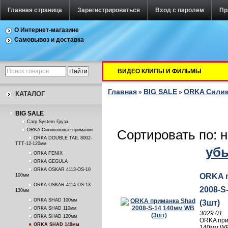
Главная страница
Зарегистрироваться
Вход с паролем
Пр
О Интернет-магазине
Самовывоз и доставка
ВИДЕО КЛИПЫ И ФИЛЬМЫ
Главная
BIG SALE
ORKA Силик
»
»
КАТАЛОГ
BIG SALE
Carp System Груза
ORKA Силиконовые приманки
Сортировать по: 
ORKA DOUBLE TAIL 8002-
TTT-12-120мм
уб
ORKA FENIX
ORKA GEGULA
ORKA OSKAR 4113-OS-10
ORKA 
100мм
ORKA OSKAR 4114-OS-13
2008-S
130мм
ORKA SHAD 100мм
(3шт)
ORKA SHAD 110мм
3029 01
ORKA SHAD 120мм
ORKA при
ORKA SHAD 140мм
140мм WB