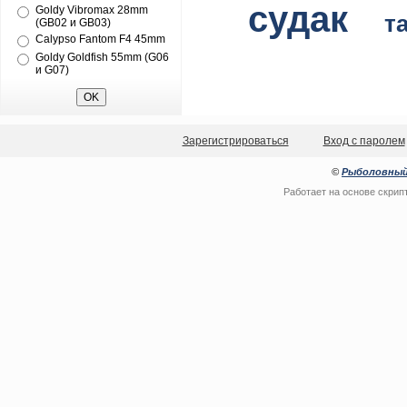
судак
Goldy Vibromax 28mm
т
(GB02 и GB03)
Calypso Fantom F4 45mm
Goldy Goldfish 55mm (G06
и G07)
Зарегистрироваться
Вход с паролем
©
Рыболовный
Работает на основе
скрип