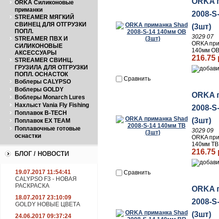
ORKA 
ORKA Силиконовые
приманки
2008-S
STREAMER МЯГКИЙ
СВИНЕЦ ДЛЯ ОТГРУЗКИ
(3шт)
ПОПЛ.
3029 07
STREAMER ПВХ И
ORKA при
СИЛИКОНОВЫЕ
140мм OB
АКСЕССУАРЫ
216.75 
STREAMER СВИНЦ.
ГРУЗИЛА ДЛЯ ОТГРУЗКИ
ПОПЛ. ОСНАСТОК
Сравнить
Воблеры CALYPSO
Воблеры GOLDY
ORKA 
Воблеры Monarch Lures
Нахлыст Vania Fly Fishing
2008-S
Поплавок B-TECH
(3шт)
Поплавок EX TEAM
Поплавочные готовые
3029 09
оснастки
ORKA при
140мм TB
216.75 
БЛОГ / НОВОСТИ
19.07.2017 11:54:41
Сравнить
CALYPSO F3 - НОВАЯ
РАСКРАСКА
ORKA 
18.07.2017 23:10:09
2008-S
GOLDY НОВЫЕ ЦВЕТА
(3шт)
24.06.2017 09:37:24