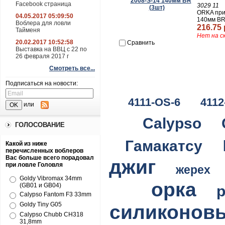
Facebook страница
3029 11
ORKA при
04.05.2017 05:09:50
140мм BR
Воблера для ловли
216.75 
Тайменя
Нет на с
20.02.2017 10:52:58
Сравнить
Выставка на ВВЦ с 22 по
26 февраля 2017 г
Смотреть все...
Подписаться на новости:
4111-OS-6
4112
или
Calypso
ГОЛОСОВАНИЕ
Гамакатсу
Какой из ниже
перечисленных воблеров
Вас больше всего порадовал
джиг
при ловле Головля
жерех
Goldy Vibromax 34mm
орка
(GB01 и GB04)
Calypso Fantom F3 33mm
Goldy Tiny G05
силиконов
Calypso Chubb CH318
31,8mm