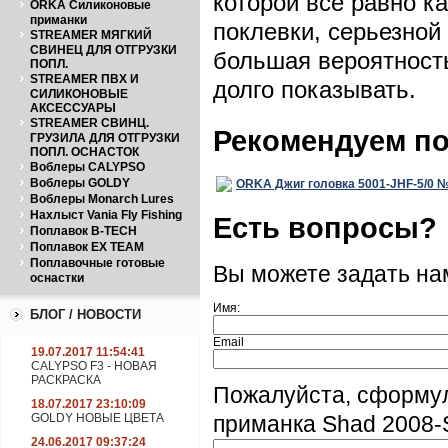
которой все равно к
ORKA Силиконовые
приманки
поклевки, серьезной 
STREAMER МЯГКИЙ
СВИНЕЦ ДЛЯ ОТГРУЗКИ
большая вероятност
ПОПЛ.
STREAMER ПВХ И
долго показывать.
СИЛИКОНОВЫЕ
АКСЕССУАРЫ
STREAMER СВИНЦ.
Рекомендуем п
ГРУЗИЛА ДЛЯ ОТГРУЗКИ
ПОПЛ. ОСНАСТОК
Воблеры CALYPSO
Воблеры GOLDY
ORKA Джиг головка 5001-JHF-5/0 №5
Воблеры Monarch Lures
Нахлыст Vania Fly Fishing
Есть вопросы?
Поплавок B-TECH
Поплавок EX TEAM
Поплавочные готовые
Вы можете задать н
оснастки
Имя:
БЛОГ / НОВОСТИ
Email
19.07.2017 11:54:41
CALYPSO F3 - НОВАЯ
РАСКРАСКА
Пожалуйста, сформу
18.07.2017 23:10:09
GOLDY НОВЫЕ ЦВЕТА
приманка Shad 2008-
24.06.2017 09:37:24