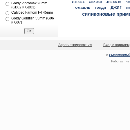
4111-OS-6
4112-OS-8
4113-OS-10
700
Goldy Vibromax 28mm
джиг
голавль
(GB02 и GB03)
голди
же
Calypso Fantom F4 45mm
силиконовые прим
Goldy Goldfish 55mm (G06
и G07)
Зарегистрироваться
Вход с паролем
©
Рыболовный
Работает на