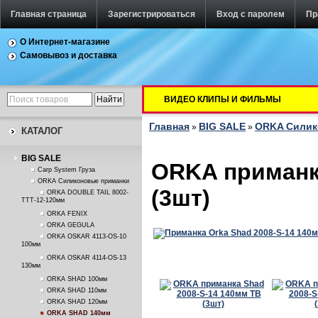
Главная страница
Зарегистрироваться
Вход с паролем
Пр
О Интернет-магазине
Самовывоз и доставка
ВИДЕО КЛИПЫ И ФИЛЬМЫ
Главная
BIG SALE
ORKA Силик
»
»
КАТАЛОГ
BIG SALE
ORKA приманка
Carp System Груза
ORKA Силиконовые приманки
(3шт)
ORKA DOUBLE TAIL 8002-
TTT-12-120мм
ORKA FENIX
ORKA GEGULA
ORKA OSKAR 4113-OS-10
100мм
ORKA OSKAR 4114-OS-13
130мм
ORKA SHAD 100мм
ORKA SHAD 110мм
ORKA SHAD 120мм
ORKA SHAD 140мм