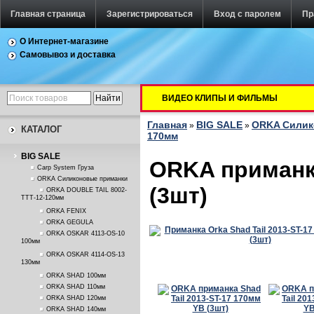
Главная страница
Зарегистрироваться
Вход с паролем
Пр
О Интернет-магазине
Самовывоз и доставка
ВИДЕО КЛИПЫ И ФИЛЬМЫ
Главная
BIG SALE
ORKA Силик
»
»
КАТАЛОГ
170мм
BIG SALE
ORKA приманка
Carp System Груза
ORKA Силиконовые приманки
(3шт)
ORKA DOUBLE TAIL 8002-
TTT-12-120мм
ORKA FENIX
ORKA GEGULA
ORKA OSKAR 4113-OS-10
100мм
ORKA OSKAR 4114-OS-13
130мм
ORKA SHAD 100мм
ORKA SHAD 110мм
ORKA SHAD 120мм
ORKA SHAD 140мм