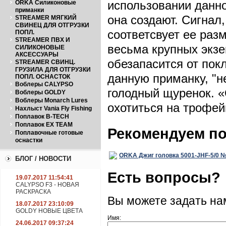
использовании данно
ORKA Силиконовые
приманки
она создают. Сигнал
STREAMER МЯГКИЙ
СВИНЕЦ ДЛЯ ОТГРУЗКИ
соответсвует ее раз
ПОПЛ.
STREAMER ПВХ И
весьма крупных экз
СИЛИКОНОВЫЕ
АКСЕССУАРЫ
обезапасится от покл
STREAMER СВИНЦ.
ГРУЗИЛА ДЛЯ ОТГРУЗКИ
данную приманку, "н
ПОПЛ. ОСНАСТОК
Воблеры CALYPSO
голодный щуренок. 
Воблеры GOLDY
Воблеры Monarch Lures
охотиться на трофейн
Нахлыст Vania Fly Fishing
Поплавок B-TECH
Поплавок EX TEAM
Рекомендуем п
Поплавочные готовые
оснастки
ORKA Джиг головка 5001-JHF-5/0 №5
БЛОГ / НОВОСТИ
Есть вопросы?
19.07.2017 11:54:41
CALYPSO F3 - НОВАЯ
РАСКРАСКА
Вы можете задать н
18.07.2017 23:10:09
GOLDY НОВЫЕ ЦВЕТА
Имя:
24.06.2017 09:37:24