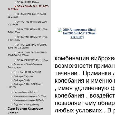
ORKA SHAD 180мм
ORKA SHAD TAIL 2013-ST-
17 170мм
ORKA SHAD TAIL 2014-ST-
21 210мм
ORKA TAIL HAMMER 1006-
T-7 70мм
ORKA TAIL HAMMER 1009-
T-10 100мм
ORKA TAIL HAMMER 1010-
T-12 120мм
ORKA TWISTING WORMS
3003-TW-13 130мм
ORKA TWISTING WORMS
3004-TW-20 200мм
комбинация виброхво
ORKA ЕРШ 7001-P-11 110мм
возможности приман
Streamer и Steel Спиннинг.
Аксессуары
течении . Приманки
STREAMER КОРМУШКИ
Воблеры Calypso
колебания и именно 
Воблеры Goldy
Воблеры СРВ - SERBIAN
, имея удлиненную 
LURES
Джерки Monarch Lures
колебания , воздейс
Матчевые поплавки - Ex Team
Матчевые поплавки B-Tech
позволяет ему обнар
Подставки для удилищ
Carp System Карповые
любых условиях . В 
снасти