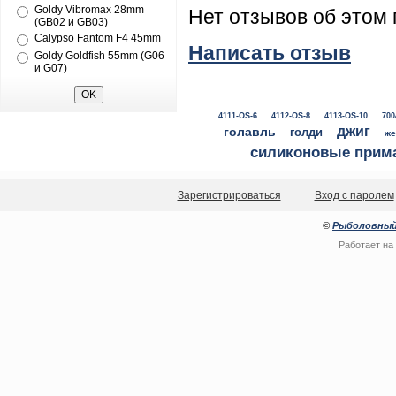
Goldy Vibromax 28mm
Нет отзывов об этом 
(GB02 и GB03)
Calypso Fantom F4 45mm
Написать отзыв
Goldy Goldfish 55mm (G06
и G07)
4111-OS-6
4112-OS-8
4113-OS-10
700
джиг
голавль
голди
же
силиконовые прим
Зарегистрироваться
Вход с паролем
©
Рыболовный
Работает на