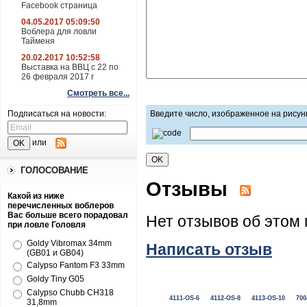
Facebook страница
04.05.2017 05:09:50
Воблера для ловли
Тайменя
20.02.2017 10:52:58
Выставка на ВВЦ с 22 по
26 февраля 2017 г
Смотреть все...
Подписаться на новости:
Введите число, изображенное на рисун
или
ГОЛОСОВАНИЕ
Отзывы
Какой из ниже
перечисленных воблеров
Вас больше всего порадовал
Нет отзывов об этом 
при ловле Головля
Goldy Vibromax 34mm
Написать отзыв
(GB01 и GB04)
Calypso Fantom F3 33mm
Goldy Tiny G05
Calypso Chubb CH318
4111-OS-6
4112-OS-8
4113-OS-10
700
31,8mm