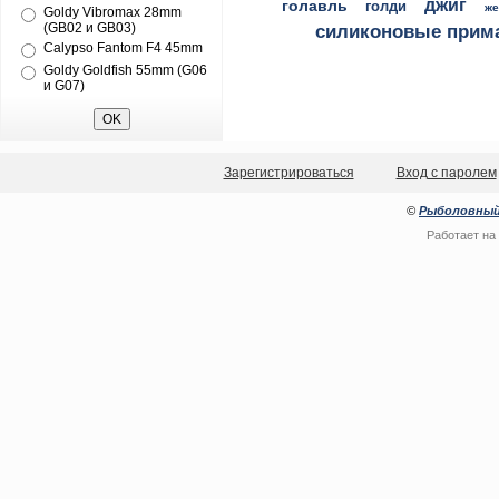
джиг
голавль
голди
же
Goldy Vibromax 28mm
(GB02 и GB03)
силиконовые прим
Calypso Fantom F4 45mm
Goldy Goldfish 55mm (G06
и G07)
Зарегистрироваться
Вход с паролем
©
Рыболовный
Работает на