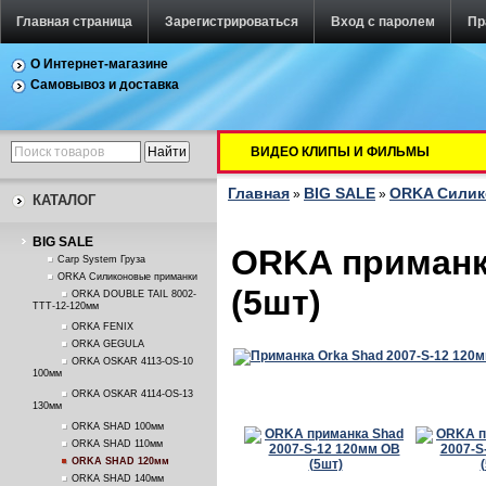
Главная страница
Зарегистрироваться
Вход с паролем
Пр
О Интернет-магазине
Самовывоз и доставка
ВИДЕО КЛИПЫ И ФИЛЬМЫ
Главная
BIG SALE
ORKA Силик
»
»
КАТАЛОГ
BIG SALE
ORKA приманк
Carp System Груза
ORKA Силиконовые приманки
(5шт)
ORKA DOUBLE TAIL 8002-
TTT-12-120мм
ORKA FENIX
ORKA GEGULA
ORKA OSKAR 4113-OS-10
100мм
ORKA OSKAR 4114-OS-13
130мм
ORKA SHAD 100мм
ORKA SHAD 110мм
ORKA SHAD 120мм
ORKA SHAD 140мм