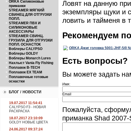
ORKA Силиконовые
Ловят на данную при
приманки
экземпляры щуки и с
STREAMER МЯГКИЙ
СВИНЕЦ ДЛЯ ОТГРУЗКИ
ловить и тайменя в 
ПОПЛ.
STREAMER ПВХ И
СИЛИКОНОВЫЕ
АКСЕССУАРЫ
Рекомендуем п
STREAMER СВИНЦ.
ГРУЗИЛА ДЛЯ ОТГРУЗКИ
ПОПЛ. ОСНАСТОК
ORKA Джиг головка 5001-JHF-5/0 №5
Воблеры CALYPSO
Воблеры GOLDY
Есть вопросы?
Воблеры Monarch Lures
Нахлыст Vania Fly Fishing
Поплавок B-TECH
Поплавок EX TEAM
Вы можете задать н
Поплавочные готовые
оснастки
Имя:
БЛОГ / НОВОСТИ
Email
19.07.2017 11:54:41
CALYPSO F3 - НОВАЯ
Пожалуйста, сформу
РАСКРАСКА
приманка Shad 2007-
18.07.2017 23:10:09
GOLDY НОВЫЕ ЦВЕТА
24.06.2017 09:37:24