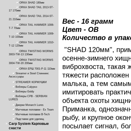
ORKA SHAD 180мм
ORKA SHAD TAIL 2013-ST-
17 170мм
ORKA SHAD TAIL 2014-ST-
Вес - 16 грамм
21 210мм
ORKA TAIL HAMMER 1006-
Цвет - OB
T-7 70мм
ORKA TAIL HAMMER 1009-
Количество в упако
T-10 100мм
ORKA TAIL HAMMER 1010-
T-12 120мм
"SHAD 120мм", прим
ORKA TWISTING WORMS
3003-TW-13 130мм
осенне-зимнего хищн
ORKA TWISTING WORMS
3004-TW-20 200мм
виброхвоста, такая ж
ORKA ЕРШ 7001-P-11 110мм
тяжести расположен 
Streamer и Steel Спиннинг.
Аксессуары
малька, а тем самым
STREAMER КОРМУШКИ
Воблеры Calypso
имитировать практи
Воблеры Goldy
Воблеры СРВ - SERBIAN
объекта охоты хищни
LURES
Джерки Monarch Lures
Приманка, однозначн
Матчевые поплавки - Ex Team
Матчевые поплавки B-Tech
рыбу, и крупное око
Подставки для удилищ
Carp System Карповые
посылает сигнал, бо
снасти