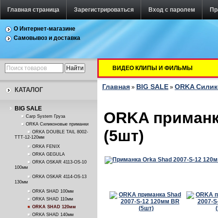
Главная страница
Зарегистрироваться
Вход с паролем
Пр
О Интернет-магазине
Самовывоз и доставка
ВИДЕО КЛИПЫ И ФИЛЬМЫ
Главная
BIG SALE
ORKA Силик
»
»
КАТАЛОГ
BIG SALE
ORKA приманк
Carp System Груза
ORKA Силиконовые приманки
(5шт)
ORKA DOUBLE TAIL 8002-
TTT-12-120мм
ORKA FENIX
ORKA GEGULA
ORKA OSKAR 4113-OS-10
100мм
ORKA OSKAR 4114-OS-13
130мм
ORKA SHAD 100мм
ORKA SHAD 110мм
ORKA SHAD 120мм
ORKA SHAD 140мм