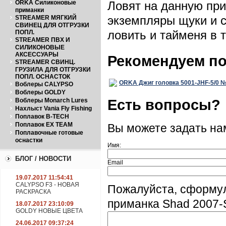
ORKA Силиконовые
Ловят на данную при
приманки
экземпляры щуки и с
STREAMER МЯГКИЙ
СВИНЕЦ ДЛЯ ОТГРУЗКИ
ловить и тайменя в 
ПОПЛ.
STREAMER ПВХ И
СИЛИКОНОВЫЕ
АКСЕССУАРЫ
Рекомендуем п
STREAMER СВИНЦ.
ГРУЗИЛА ДЛЯ ОТГРУЗКИ
ПОПЛ. ОСНАСТОК
ORKA Джиг головка 5001-JHF-5/0 №5
Воблеры CALYPSO
Воблеры GOLDY
Есть вопросы?
Воблеры Monarch Lures
Нахлыст Vania Fly Fishing
Поплавок B-TECH
Поплавок EX TEAM
Вы можете задать н
Поплавочные готовые
оснастки
Имя:
БЛОГ / НОВОСТИ
Email
19.07.2017 11:54:41
CALYPSO F3 - НОВАЯ
Пожалуйста, сформу
РАСКРАСКА
приманка Shad 2007-
18.07.2017 23:10:09
GOLDY НОВЫЕ ЦВЕТА
24.06.2017 09:37:24