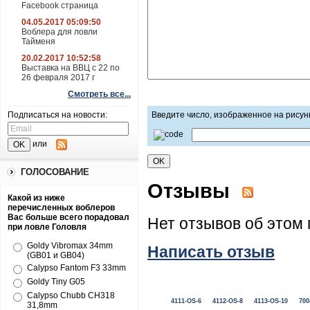
Facebook страница
04.05.2017 05:09:50
Воблера для ловли
Тайменя
20.02.2017 10:52:58
Выставка на ВВЦ с 22 по
26 февраля 2017 г
Смотреть все...
Подписаться на новости:
Введите число, изображенное на рисун
или
ГОЛОСОВАНИЕ
Отзывы
Какой из ниже
перечисленных воблеров
Вас больше всего порадовал
Нет отзывов об этом 
при ловле Головля
Goldy Vibromax 34mm
Написать отзыв
(GB01 и GB04)
Calypso Fantom F3 33mm
Goldy Tiny G05
Calypso Chubb CH318
4111-OS-6
4112-OS-8
4113-OS-10
700
31,8mm