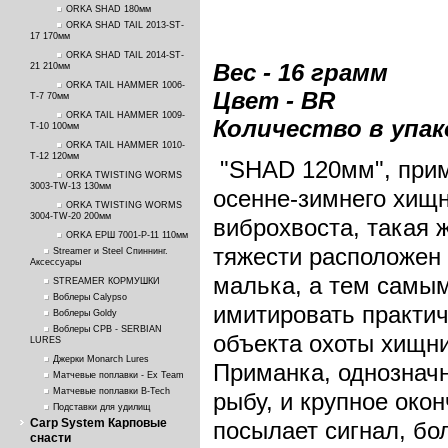
ORKA SHAD 180мм
ORKA SHAD TAIL 2013-ST-
17 170мм
ORKA SHAD TAIL 2014-ST-
Вес - 16 грамм
21 210мм
ORKA TAIL HAMMER 1006-
Цвет - BR
T-7 70мм
ORKA TAIL HAMMER 1009-
Количество в упако
T-10 100мм
ORKA TAIL HAMMER 1010-
T-12 120мм
"SHAD 120мм", прим
ORKA TWISTING WORMS
3003-TW-13 130мм
осенне-зимнего хищн
ORKA TWISTING WORMS
3004-TW-20 200мм
виброхвоста, такая ж
ORKA ЕРШ 7001-P-11 110мм
тяжести расположен 
Streamer и Steel Спиннинг.
Аксессуары
малька, а тем самым
STREAMER КОРМУШКИ
Воблеры Calypso
имитировать практи
Воблеры Goldy
Воблеры СРВ - SERBIAN
объекта охоты хищни
LURES
Джерки Monarch Lures
Приманка, однозначн
Матчевые поплавки - Ex Team
Матчевые поплавки B-Tech
рыбу, и крупное око
Подставки для удилищ
Carp System Карповые
посылает сигнал, бо
снасти