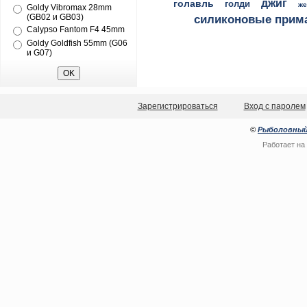
джиг
голавль
голди
же
Goldy Vibromax 28mm
(GB02 и GB03)
силиконовые прим
Calypso Fantom F4 45mm
Goldy Goldfish 55mm (G06
и G07)
Зарегистрироваться
Вход с паролем
©
Рыболовный
Работает на