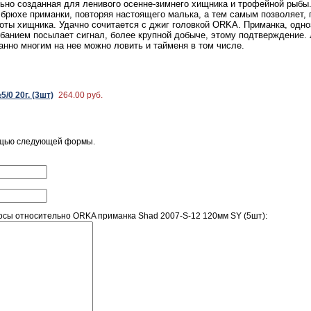
о созданная для ленивого осенне-зимнего хищника и трофейной рыбы. К
брюхе приманки, повторяя настоящего малька, а тем самым позволяет,
оты хищника. Удачно сочитается с джиг головкой ORKA. Приманка, одно
ебанием посылает сигнал, более крупной добыче, этому подтверждение.
анно многим на нее можно ловить и тайменя в том числе.
/0 20г. (3шт)
264.00 руб.
ощью следующей формы.
сы относительно ORKA приманка Shad 2007-S-12 120мм SY (5шт):