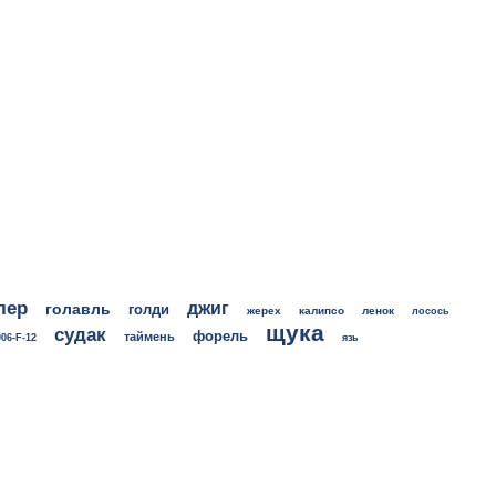
лер
джиг
голавль
голди
жерех
калипсо
ленок
лосось
щука
судак
форель
таймень
06-F-12
язь