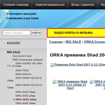
Главная страница
Зарегистрироваться
Вход с паролем
Пр
О Интернет-магазине
Самовывоз и доставка
ВИДЕО КЛИПЫ И ФИЛЬМЫ
Главная
BIG SALE
ORKA Силик
»
»
КАТАЛОГ
BIG SALE
ORKA приманка Shad 200
Carp System Груза
ORKA Силиконовые приманки
ORKA DOUBLE TAIL 8002-
TTT-12-120мм
ORKA FENIX
ORKA GEGULA
ORKA OSKAR 4113-OS-10
100мм
ORKA OSKAR 4114-OS-13
130мм
ORKA SHAD 100мм
ORKA SHAD 110мм
ORKA SHAD 120мм
ORKA SHAD 140мм