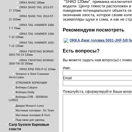
"SHAD 120мм", приманка исключительн
ORKA SHAD 180мм
модели. Центр тяжести расположен в 
ORKA SHAD TAIL 2013-ST-
поведение потенциального объекта ох
17 170мм
окончание хвоста, которое своим кол
ORKA SHAD TAIL 2014-ST-
экземпляры щуки и сома, и как не стр
21 210мм
ORKA TAIL HAMMER 1006-
T-7 70мм
Рекомендуем посмотреть
ORKA TAIL HAMMER 1009-
T-10 100мм
ORKA Джиг головка 5001-JHF-5/0 №5
ORKA TAIL HAMMER 1010-
T-12 120мм
Есть вопросы?
ORKA TWISTING WORMS
3003-TW-13 130мм
Вы можете задать нам вопрос(ы) с пом
ORKA TWISTING WORMS
3004-TW-20 200мм
Имя:
ORKA ЕРШ 7001-P-11 110мм
Streamer и Steel Спиннинг.
Аксессуары
Email
STREAMER КОРМУШКИ
Воблеры Calypso
Пожалуйста, сформулируйте Ваши вопро
Воблеры Goldy
Воблеры СРВ - SERBIAN
LURES
Джерки Monarch Lures
Матчевые поплавки - Ex Team
Матчевые поплавки B-Tech
Подставки для удилищ
Carp System Карповые
снасти