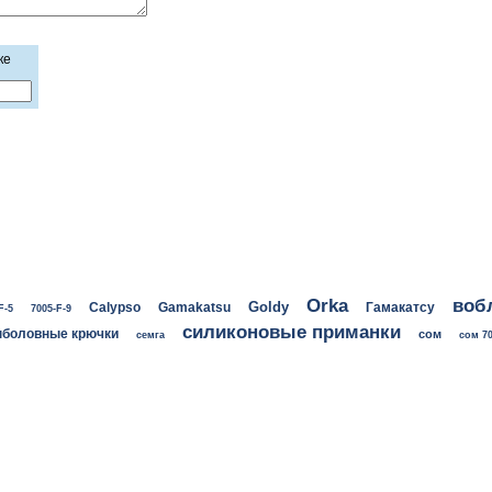
ке
воб
Orka
Goldy
Calypso
Gamakatsu
Гамакатсу
F-5
7005-F-9
силиконовые приманки
боловные крючки
сом
семга
сом 70