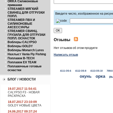
ORKA Силиконовые
приманки
STREAMER МЯГКИЙ
СВИНЕЦ ДЛЯ ОТГРУЗКИ
Введите число, изображенное на рисун
ПОПЛ.
STREAMER ПВХ И
СИЛИКОНОВЫЕ
АКСЕССУАРЫ
STREAMER СВИНЦ.
ГРУЗИЛА ДЛЯ ОТГРУЗКИ
ПОПЛ. ОСНАСТОК
Отзывы
Воблеры CALYPSO
Воблеры GOLDY
Нет отзывов об этом продукте
Воблеры Monarch Lures
Нахлыст Vania Fly Fishing
Написать отзыв
Поплавок B-TECH
Поплавок EX TEAM
Поплавочные готовые
оснастки
4111-OS-6
4112-OS-8
4113-OS-10
7004-
окунь
орка
ры
БЛОГ / НОВОСТИ
19.07.2017 11:54:41
CALYPSO F3 - НОВАЯ
РАСКРАСКА
18.07.2017 23:10:09
GOLDY НОВЫЕ ЦВЕТА
24.06.2017 09:37:24