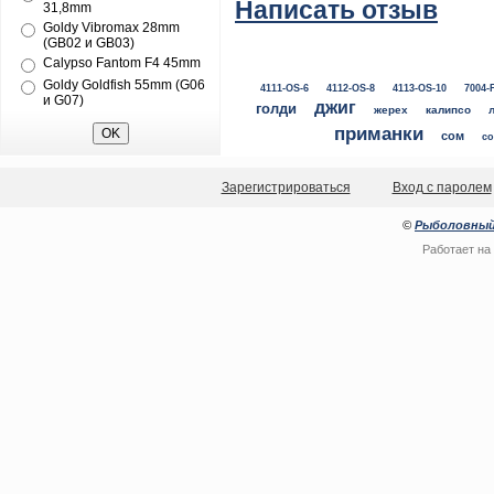
Написать отзыв
31,8mm
Goldy Vibromax 28mm
(GB02 и GB03)
Calypso Fantom F4 45mm
Goldy Goldfish 55mm (G06
4111-OS-6
4112-OS-8
4113-OS-10
7004-
и G07)
джиг
голди
жерех
калипсо
приманки
сом
со
Зарегистрироваться
Вход с паролем
©
Рыболовный
Работает на