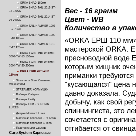
ORKA SHAD 180мм
ORKA SHAD TAIL 2013-ST-
Вес - 16 грамм
17 170мм
ORKA SHAD TAIL 2014-ST-
Цвет - WB
21 210мм
Количество в упако
ORKA TAIL HAMMER 1006-
T-7 70мм
ORKA TAIL HAMMER 1009-
«ORKA ЕРШ 110 мм» 
T-10 100мм
ORKA TAIL HAMMER 1010-
мастерской ORKA. Е
T-12 120мм
ORKA TWISTING WORMS
пресноводной воде Е
3003-TW-13 130мм
ORKA TWISTING WORMS
которым хищник очен
3004-TW-20 200мм
ORKA ЕРШ 7001-P-11
приманки требуются 
110мм
Streamer и Steel Спиннинг.
"кусающаяся" цена н
Аксессуары
STREAMER КОРМУШКИ
давно доказала. Суд
Воблеры Calypso
Воблеры Goldy
добычу, как свой рег
Воблеры СРВ - SERBIAN
LURES
спиннингиста, это л
Джерки Monarch Lures
сочетается с оригин
Матчевые поплавки - Ex Team
Матчевые поплавки B-Tech
отгибается от свинц
Подставки для удилищ
Carp System Карповые