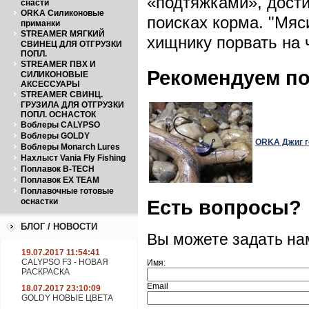
«подтяжками», дости
снасти
ORKA Силиконовые
поисках корма. "Мяс
приманки
STREAMER МЯГКИЙ
хищнику порвать на 
СВИНЕЦ ДЛЯ ОТГРУЗКИ
ПОПЛ.
STREAMER ПВХ И
Рекомендуем п
СИЛИКОНОВЫЕ
АКСЕССУАРЫ
STREAMER СВИНЦ.
ГРУЗИЛА ДЛЯ ОТГРУЗКИ
ПОПЛ. ОСНАСТОК
Воблеры CALYPSO
Воблеры GOLDY
ORKA Джиг го
Воблеры Monarch Lures
Нахлыст Vania Fly Fishing
Поплавок B-TECH
Поплавок EX TEAM
Поплавочные готовые
Есть вопросы?
оснастки
БЛОГ / НОВОСТИ
Вы можете задать н
19.07.2017 11:54:41
CALYPSO F3 - НОВАЯ
Имя:
РАСКРАСКА
Email
18.07.2017 23:10:09
GOLDY НОВЫЕ ЦВЕТА