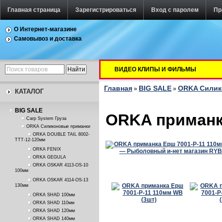
Главная страница
Зарегистрироваться
Вход с паролем
Пр
О Интернет-магазине
Самовывоз и доставка
ВИДЕО КЛИПЫ И ФИЛЬМЫ
Главная
BIG SALE
ORKA Силик
»
»
КАТАЛОГ
BIG SALE
ORKA приманка
Carp System Груза
ORKA Силиконовые приманки
ORKA DOUBLE TAIL 8002-
TTT-12-120мм
ORKA FENIX
ORKA GEGULA
ORKA OSKAR 4113-OS-10
100мм
ORKA OSKAR 4114-OS-13
130мм
ORKA SHAD 100мм
ORKA SHAD 110мм
ORKA SHAD 120мм
ORKA SHAD 140мм