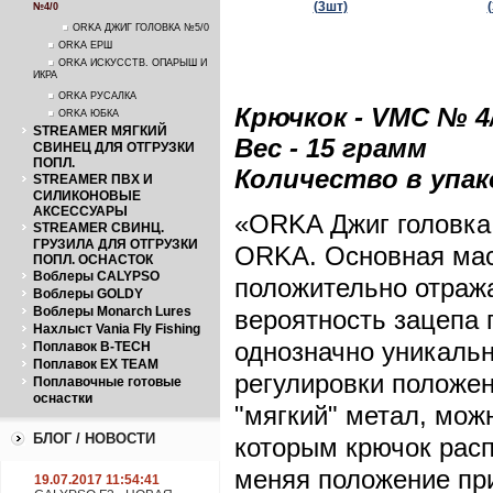
№4/0
ORKA ДЖИГ ГОЛОВКА №5/0
ORKA ЕРШ
ORKA ИСКУССТВ. ОПАРЫШ И
ИКРА
ORKA РУСАЛКА
Крючкок - VMC № 4
ORKA ЮБКА
STREAMER МЯГКИЙ
Вес - 15 грамм
СВИНЕЦ ДЛЯ ОТГРУЗКИ
ПОПЛ.
Количество в упако
STREAMER ПВХ И
СИЛИКОНОВЫЕ
АКСЕССУАРЫ
«ORKA Джиг головка 
STREAMER СВИНЦ.
ГРУЗИЛА ДЛЯ ОТГРУЗКИ
ORKA. Основная мас
ПОПЛ. ОСНАСТОК
Воблеры CALYPSO
положительно отража
Воблеры GOLDY
Воблеры Monarch Lures
вероятность зацепа 
Нахлыст Vania Fly Fishing
однозначно уникальн
Поплавок B-TECH
Поплавок EX TEAM
регулировки положен
Поплавочные готовые
оснастки
"мягкий" метал, мож
БЛОГ / НОВОСТИ
которым крючок рас
меняя положение при
19.07.2017 11:54:41