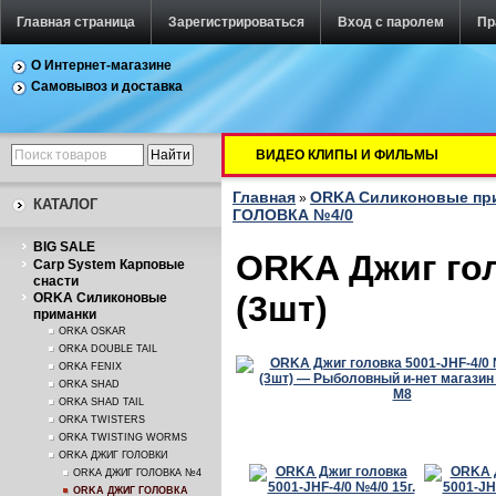
Главная страница
Зарегистрироваться
Вход с паролем
Пр
О Интернет-магазине
Самовывоз и доставка
ВИДЕО КЛИПЫ И ФИЛЬМЫ
Главная
ORKA Силиконовые пр
»
КАТАЛОГ
ГОЛОВКА №4/0
BIG SALE
ORKA Джиг гол
Carp System Карповые
снасти
(3шт)
ORKA Силиконовые
приманки
ORKA OSKAR
ORKA DOUBLE TAIL
ORKA FENIX
ORKA SHAD
ORKA SHAD TAIL
ORKA TWISTERS
ORKA TWISTING WORMS
ORKA ДЖИГ ГОЛОВКИ
ORKA ДЖИГ ГОЛОВКА №4
ORKA ДЖИГ ГОЛОВКА