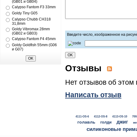
(GB01 и GB04)
Calypso Fantom F3 33mm
Goldy Tiny G05
Calypso Chubb CH318
31,8mm
Goldy Vibromax 28mm
(GB02 и GB03)
Введите число, изображенное на рисун
Calypso Fantom F4 45mm
Goldy Goldfish 55mm (G06
и G07)
Отзывы
Нет отзывов об этом 
Написать отзыв
4111-OS-6
4112-OS-8
4113-OS-10
700
джиг
голавль
голди
же
силиконовые прим