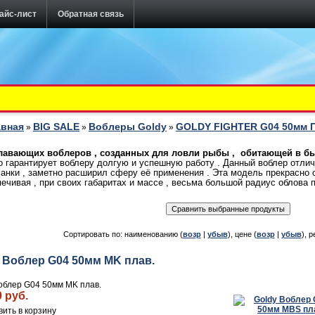
айс-лист
Обратная связь
авная
BIG SALE
Воблеры Goldy
GOLDY FIGHTER G04 50мм 
»
»
»
плавающих воблеров , созданных для ловли рыбы , обитающей в быс
о гарантирует воблеру долгую и успешную работу . Данный воблер отли
анки , заметно расширил сферу её применения . Эта модель прекрасно с
ечивая , при своих габаритах и массе , весьма большой радиус облова п
Сортировать по: наименованию (
возр
|
убыв
), цене (
возр
|
убыв
), р
 Воблер G04 50мм MK плав.
облер G04 50мм MK плав.
0 руб.