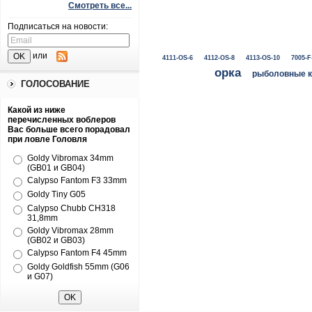
Смотреть все...
Подписаться на новости:
или
4111-OS-6
4112-OS-8
4113-OS-10
7005-F
орка
рыболовные 
ГОЛОСОВАНИЕ
Какой из ниже
перечисленных воблеров
Вас больше всего порадовал
при ловле Головля
Goldy Vibromax 34mm
(GB01 и GB04)
Calypso Fantom F3 33mm
Goldy Tiny G05
Calypso Chubb CH318
31,8mm
Goldy Vibromax 28mm
(GB02 и GB03)
Calypso Fantom F4 45mm
Goldy Goldfish 55mm (G06
и G07)