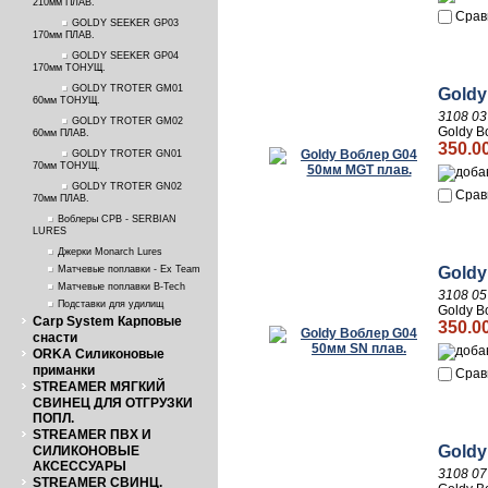
210мм ПЛАВ.
Срав
GOLDY SEEKER GP03
170мм ПЛАВ.
GOLDY SEEKER GP04
170мм ТОНУЩ.
GOLDY TROTER GM01
Goldy
60мм ТОНУЩ.
3108 03
GOLDY TROTER GM02
Goldy В
60мм ПЛАВ.
350.0
GOLDY TROTER GN01
70мм ТОНУЩ.
GOLDY TROTER GN02
Срав
70мм ПЛАВ.
Воблеры СРВ - SERBIAN
LURES
Джерки Monarch Lures
Goldy
Матчевые поплавки - Ex Team
Матчевые поплавки B-Tech
3108 05
Подставки для удилищ
Goldy В
Carp System Карповые
350.0
снасти
ORKA Силиконовые
приманки
Срав
STREAMER МЯГКИЙ
СВИНЕЦ ДЛЯ ОТГРУЗКИ
ПОПЛ.
STREAMER ПВХ И
Goldy
СИЛИКОНОВЫЕ
АКСЕССУАРЫ
3108 07
STREAMER СВИНЦ.