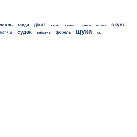
джиг
окунь
лавль
голди
жерех
калипсо
ленок
лосось
щука
судак
форель
таймень
7007-F-16
язь