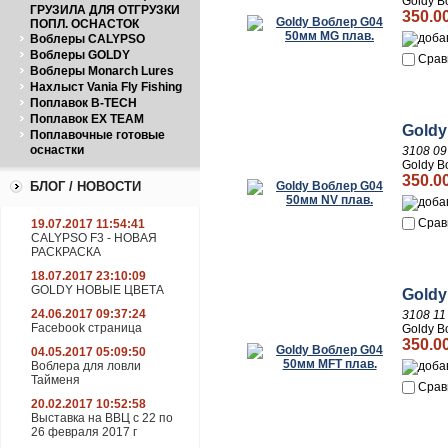
Goldy В
ГРУЗИЛА ДЛЯ ОТГРУЗКИ
350.0
ПОПЛ. ОСНАСТОК
Воблеры CALYPSO
Воблеры GOLDY
Срав
Воблеры Monarch Lures
Нахлыст Vania Fly Fishing
Поплавок B-TECH
Поплавок EX TEAM
Goldy
Поплавочные готовые
оснастки
3108 09
Goldy В
350.0
БЛОГ / НОВОСТИ
Срав
19.07.2017 11:54:41
CALYPSO F3 - НОВАЯ
РАСКРАСКА
18.07.2017 23:10:09
GOLDY НОВЫЕ ЦВЕТА
Goldy
24.06.2017 09:37:24
3108 11
Facebook страница
Goldy В
350.0
04.05.2017 05:09:50
Воблера для ловли
Тайменя
Срав
20.02.2017 10:52:58
Выставка на ВВЦ с 22 по
26 февраля 2017 г