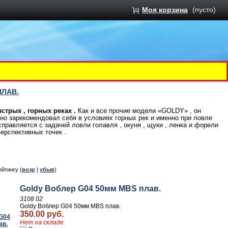
Моя корзина
(пусто)
ПЛАВ.
трых , горных реках .
Как и все прочие модели «GOLDY» , он
чно зарекомендовал себя в условиях горных рек и именно при ловле
правляется с задачей ловли голавля , окуня , щуки , ленка и форели
ерспективных точек .
ейтингу (
возр
|
убыв
)
Goldy Воблер G04 50мм MBS плав.
3108 02
Goldy Воблер G04 50мм MBS плав.
350.00 руб.
Нет на складе