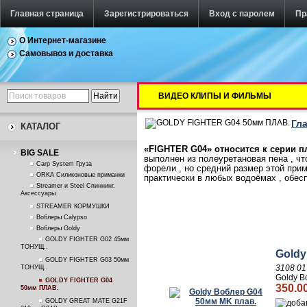
Главная страница
Зарегистрироваться
Вход с паролем
Пр
О Интернет-магазине
Самовывоз и доставка
ВИДЕО КЛИПЫ И ФИЛЬМЫ
Гл
КАТАЛОГ
«
FIGHTER
G
04» относится к серии 
BIG SALE
выполнен из полеуретановая пена , чт
Carp System Груза
форели , но средний размер этой прим
ORKA Силиконовые приманки
практически в любых водоёмах , обесп
Streamer и Steel Спиннинг.
Аксессуары
STREAMER КОРМУШКИ
Воблеры Calypso
Воблеры Goldy
GOLDY FIGHTER G02 45мм
ТОНУЩ..
Goldy
GOLDY FIGHTER G03 50мм
3108 01
ТОНУЩ..
Goldy В
GOLDY FIGHTER G04
350.0
50мм ПЛАВ.
GOLDY GREAT MATE G21F