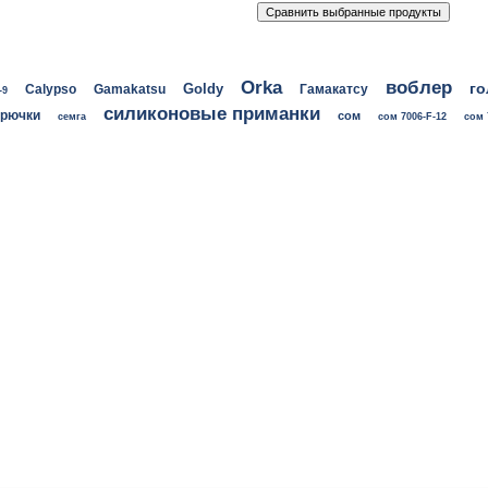
воблер
Orka
го
Goldy
Calypso
Gamakatsu
Гамакатсу
-9
силиконовые приманки
крючки
сом
семга
сом 7006-F-12
сом 