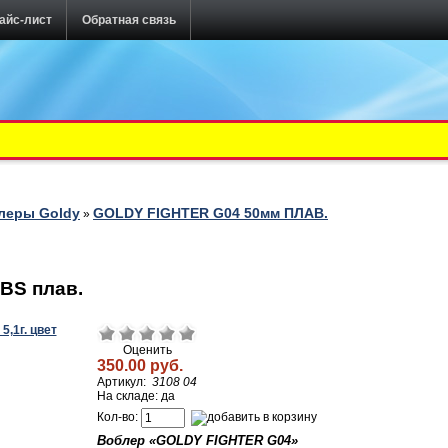
айс-лист
Обратная связь
леры Goldy
GOLDY FIGHTER G04 50мм ПЛАВ.
»
BS плав.
Оценить
350.00 руб.
Артикул:
3108 04
На складе: да
Кол-во:
Воблер «
GOLDY
FIGHTER
G
04
»