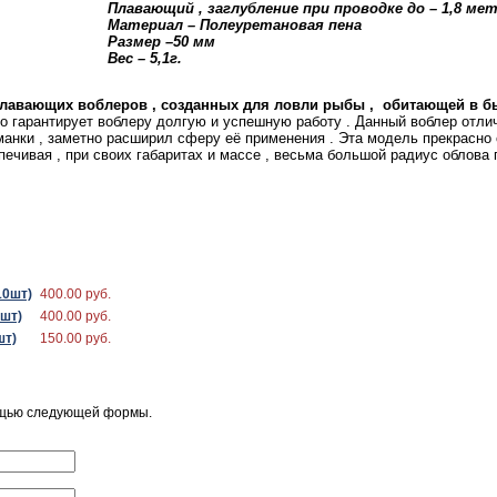
Плавающий , заглубление при проводке до – 1,8 ме
Материал – Полеуретановая пена
Размер –50 м
м
Вес – 5,1г.
 плавающих воблеров , созданных для ловли рыбы , обитающей в бы
то гарантирует воблеру долгую и успешную работу . Данный воблер отли
манки , заметно расширил сферу её применения . Эта модель прекрасно с
печивая , при своих габаритах и массе , весьма большой радиус облова 
10шт)
400.00 руб.
0шт)
400.00 руб.
шт)
150.00 руб.
ощью следующей формы.