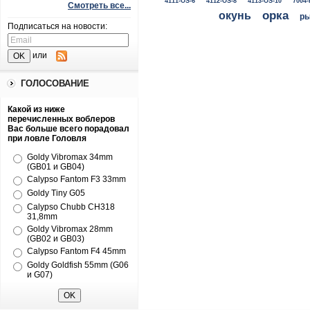
4111-OS-6
4112-OS-8
4113-OS-10
7004-
Смотреть все...
окунь
орка
ры
Подписаться на новости:
или
ГОЛОСОВАНИЕ
Какой из ниже
перечисленных воблеров
Вас больше всего порадовал
при ловле Головля
Goldy Vibromax 34mm
(GB01 и GB04)
Calypso Fantom F3 33mm
Goldy Tiny G05
Calypso Chubb CH318
31,8mm
Goldy Vibromax 28mm
(GB02 и GB03)
Calypso Fantom F4 45mm
Goldy Goldfish 55mm (G06
и G07)