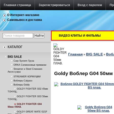
Главная страница
Зарегистрироваться
Вход с паролем
Пр
О Интернет-магазине
Самовывоз и доставка
ВИДЕО КЛИПЫ И ФИЛЬМЫ
КАТАЛОГ
Главная
BIG SALE
Воб
»
»
BIG SALE
Carp System Груза
ORKA Силиконовые приманки
Streamer и Steel Спиннинг.
Аксессуары
Goldy Воблер G04 50мм 
STREAMER КОРМУШКИ
Воблеры Calypso
Воблеры Goldy
GOLDY FIGHTER G02 45мм
ТОНУЩ..
GOLDY FIGHTER G03 50мм
ТОНУЩ..
GOLDY FIGHTER G04
50мм ПЛАВ.
GOLDY GREAT MATE G21F