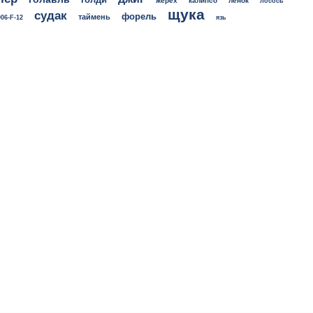
жерех
калипсо
ленок
лосось
щука
судак
форель
таймень
06-F-12
язь