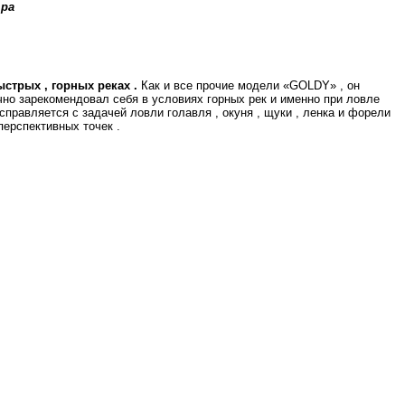
тра
стрых , горных реках .
Как и все прочие модели «GOLDY» , он
чно зарекомендовал себя в условиях горных рек и именно при ловле
правляется с задачей ловли голавля , окуня , щуки , ленка и форели
перспективных точек .