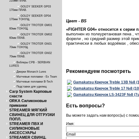
210мм ПЛАВ.
GOLDY SEEKER GP03
170мм ПЛАВ.
GOLDY SEEKER GP04
170мм ТОНУЩ.
Цвет - BS
GOLDY TROTER GM01
60мм ТОНУЩ.
«
FIGHTER
G
04» относится к серии
выполнен из полеуретановая пена , ч
GOLDY TROTER GM02
60мм ПЛАВ.
форели , но средний размер этой при
практически в любых водоёмах , обес
GOLDY TROTER GN01
70мм ТОНУЩ.
GOLDY TROTER GN02
70мм ПЛАВ.
Воблеры СРВ - SERBIAN
LURES
Рекомендуем посмотреть
Джерки Monarch Lures
Матчевые поплавки - Ex Team
Матчевые поплавки B-Tech
Gamakatsu Крючок Treble 13B №8 (
Подставки для удилищ
Gamakatsu Крючок Treble 17 №8 (1
Carp System Карповые
Gamakatsu Крючок LS-3423F №8 (7
снасти
ORKA Силиконовые
Есть вопросы?
приманки
STREAMER МЯГКИЙ
СВИНЕЦ ДЛЯ ОТГРУЗКИ
Вы можете задать нам вопрос(ы) с пом
ПОПЛ.
STREAMER ПВХ И
Имя:
СИЛИКОНОВЫЕ
АКСЕССУАРЫ
Email
STREAMER СВИНЦ.