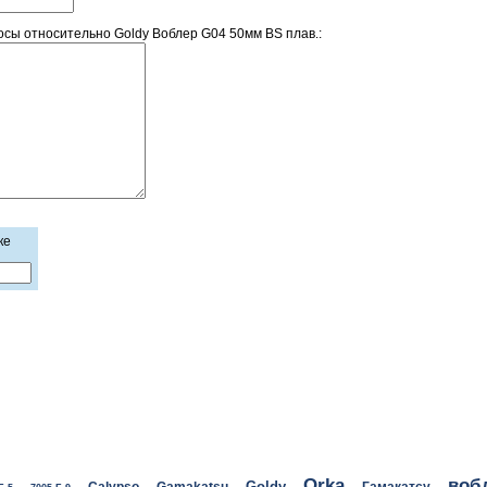
сы относительно Goldy Воблер G04 50мм BS плав.:
ке
воб
Orka
Goldy