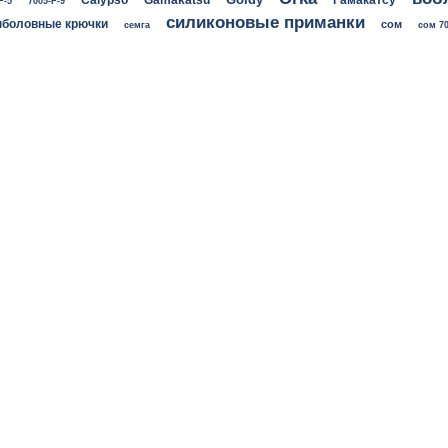
Calypso
Gamakatsu
Гамакатсу
F-5
7005-F-9
силиконовые приманки
боловные крючки
сом
семга
сом 70