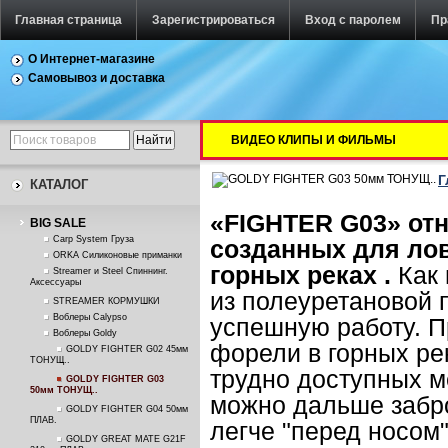
Главная страница
Зарегистрироваться
Вход с паролем
Пр
О Интернет-магазине
Самовывоз и доставка
ВИДЕО КЛИПЫ И ФИЛЬМЫ
Г
КАТАЛОГ
«
FIGHTER
G
03» от
BIG SALE
Carp System Груза
созданных для ло
ORKA Силиконовые приманки
горных реках .
Как 
Streamer и Steel Спиннинг.
Аксессуары
из полеуретановой п
STREAMER КОРМУШКИ
Воблеры Calypso
успешную работу. 
Воблеры Goldy
форели в горных ре
GOLDY FIGHTER G02 45мм
ТОНУЩ..
трудно доступных ме
GOLDY FIGHTER G03
50мм ТОНУЩ..
можно дальше забро
GOLDY FIGHTER G04 50мм
ПЛАВ.
легче "перед носом
GOLDY GREAT MATE G21F