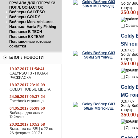
ГРУЗИЛА ДЛЯ ОТГРУЗКИ
Goldy Во
ПОПЛ. ОСНАСТОК
тонущ.
350.00 
Воблеры CALYPSO
Воблеры GOLDY
Воблеры Monarch Lures
Сравн
Нахлыст Vania Fly Fishing
Поплавок B-TECH
Goldy 
Поплавок EX TEAM
Поплавочные готовые
SN тон
оснастки
3107 05
Goldy Во
БЛОГ / НОВОСТИ
тонущ.
350.00 
19.07.2017 11:54:41
CALYPSO F3 - НОВАЯ
Сравн
РАСКРАСКА
18.07.2017 23:10:09
Goldy 
GOLDY НОВЫЕ ЦВЕТА
MG тон
24.06.2017 09:37:24
Facebook страница
3107 07
Goldy Во
04.05.2017 05:09:50
тонущ.
Воблера для ловли
350.00 
Тайменя
20.02.2017 10:52:58
Сравн
Выставка на ВВЦ с 22 по
26 февраля 2017 г