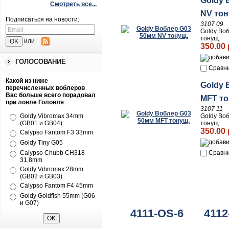
Goldy 
Смотреть все...
NV тон
Подписаться на новости:
3107 09
Goldy Во
тонущ.
или
350.00 
ГОЛОСОВАНИЕ
Сравн
Какой из ниже
Goldy 
перечисленных воблеров
Вас больше всего порадовал
MFT то
при ловле Головля
3107 11
Goldy Во
Goldy Vibromax 34mm
тонущ.
(GB01 и GB04)
350.00 
Calypso Fantom F3 33mm
Goldy Tiny G05
Сравн
Calypso Chubb CH318
31,8mm
Goldy Vibromax 28mm
(GB02 и GB03)
Calypso Fantom F4 45mm
Goldy Goldfish 55mm (G06
и G07)
4111-OS-6
4112