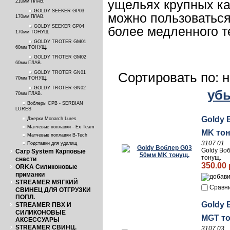
ущельях крупных к
210мм ПЛАВ.
GOLDY SEEKER GP03
можно пользоваться 
170мм ПЛАВ.
GOLDY SEEKER GP04
более медленного т
170мм ТОНУЩ.
GOLDY TROTER GM01
60мм ТОНУЩ.
GOLDY TROTER GM02
60мм ПЛАВ.
Сортировать по: 
GOLDY TROTER GN01
70мм ТОНУЩ.
GOLDY TROTER GN02
уб
70мм ПЛАВ.
Воблеры СРВ - SERBIAN
LURES
Goldy 
Джерки Monarch Lures
Матчевые поплавки - Ex Team
MK тон
Матчевые поплавки B-Tech
3107 01
Подставки для удилищ
Goldy Во
Carp System Карповые
тонущ.
снасти
350.00 
ORKA Силиконовые
приманки
STREAMER МЯГКИЙ
Сравн
СВИНЕЦ ДЛЯ ОТГРУЗКИ
ПОПЛ.
Goldy 
STREAMER ПВХ И
СИЛИКОНОВЫЕ
MGT т
АКСЕССУАРЫ
STREAMER СВИНЦ.
3107 03