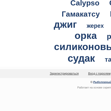
Calypso
Гамакатсу
джиг
жерех
орка
силиконов
судак
т
Зарегистрироваться
Вход с паролем
©
Рыболовный
Работает на основе
скрип