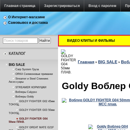
Главная страница
Зарегистрироваться
Вход с паролем
Пр
О Интернет-магазине
Самовывоз и доставка
ВИДЕО КЛИПЫ И ФИЛЬМЫ
КАТАЛОГ
Главная
BIG SALE
Воб
»
»
BIG SALE
Carp System Груза
ORKA Силиконовые приманки
Streamer и Steel Спиннинг.
Аксессуары
Goldy Воблер
STREAMER КОРМУШКИ
Воблеры Calypso
Воблеры Goldy
GOLDY FIGHTER G02 45мм
ТОНУЩ..
GOLDY FIGHTER G03 50мм
ТОНУЩ..
GOLDY FIGHTER G04
50мм ПЛАВ.
GOLDY GREAT MATE G21F