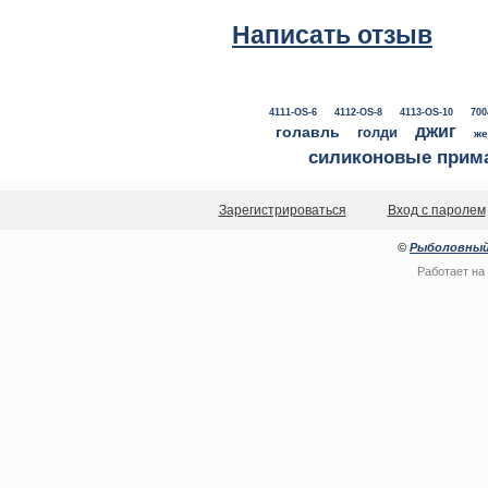
Написать отзыв
4111-OS-6
4112-OS-8
4113-OS-10
700
джиг
голавль
голди
же
силиконовые прим
Зарегистрироваться
Вход с паролем
©
Рыболовный
Работает на