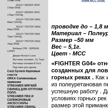
210мм ПЛАВ.
GOLDY SEEKER GP03
170мм ПЛАВ.
GOLDY SEEKER GP04
170мм ТОНУЩ.
GOLDY TROTER GM01
60мм ТОНУЩ.
проводке до – 1,8 
GOLDY TROTER GM02
60мм ПЛАВ.
Материал – Полеу
GOLDY TROTER GN01
70мм ТОНУЩ.
Размер –50 м
м
GOLDY TROTER GN02
70мм ПЛАВ.
Вес – 5,1г.
Воблеры СРВ - SERBIAN
LURES
Цвет - MCC
Джерки Monarch Lures
Матчевые поплавки - Ex Team
«
FIGHTER
G
04» от
Матчевые поплавки B-Tech
Подставки для удилищ
созданных для ло
Carp System Карповые
снасти
горных реках .
Как 
ORKA Силиконовые
приманки
из полеуретановая пе
STREAMER МЯГКИЙ
СВИНЕЦ ДЛЯ ОТГРУЗКИ
успешную работу . Д
ПОПЛ.
STREAMER ПВХ И
условиях горных рек
СИЛИКОНОВЫЕ
АКСЕССУАРЫ
размер этой приманк
STREAMER СВИНЦ.