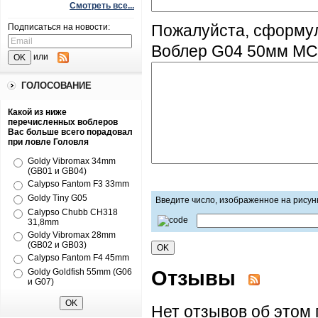
Смотреть все...
Подписаться на новости:
Пожалуйста, сформул
Воблер G04 50мм MCC
или
ГОЛОСОВАНИЕ
Какой из ниже
перечисленных воблеров
Вас больше всего порадовал
при ловле Головля
Goldy Vibromax 34mm
(GB01 и GB04)
Calypso Fantom F3 33mm
Goldy Tiny G05
Введите число, изображенное на рисун
Calypso Chubb CH318
31,8mm
Goldy Vibromax 28mm
(GB02 и GB03)
Calypso Fantom F4 45mm
Отзывы
Goldy Goldfish 55mm (G06
и G07)
Нет отзывов об этом 