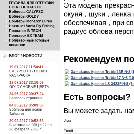
ГРУЗИЛА ДЛЯ ОТГРУЗКИ
Эта модель прекрасн
ПОПЛ. ОСНАСТОК
Воблеры CALYPSO
окуня , щуки , ленк
Воблеры GOLDY
обеспечивая , при с
Воблеры Monarch Lures
Нахлыст Vania Fly Fishing
радиус облова персп
Поплавок B-TECH
Поплавок EX TEAM
Поплавочные готовые
оснастки
БЛОГ / НОВОСТИ
Рекомендуем п
19.07.2017 11:54:41
CALYPSO F3 - НОВАЯ
Gamakatsu Крючок Treble 13B №8 (
РАСКРАСКА
Gamakatsu Крючок Treble 17 №8 (1
18.07.2017 23:10:09
Gamakatsu Крючок LS-3423F №8 (7
GOLDY НОВЫЕ ЦВЕТА
Есть вопросы?
24.06.2017 09:37:24
Facebook страница
04.05.2017 05:09:50
Вы можете задать н
Воблера для ловли
Тайменя
20.02.2017 10:52:58
Имя:
Выставка на ВВЦ с 22 по
26 февраля 2017 г
Email