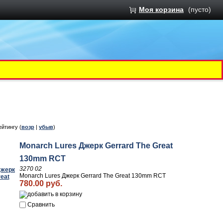
Моя корзина
(пусто)
ейтингу (
возр
|
убыв
)
Monarch Lures Джерк Gerrard The Great
130mm RCT
3270 02
Monarch Lures Джерк Gerrard The Great 130mm RCT
780.00 руб.
Сравнить