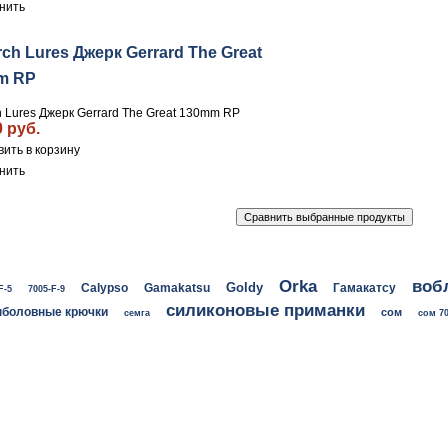
нить
ch Lures Джерк Gerrard The Great
m RP
 Lures Джерк Gerrard The Great 130mm RP
0 руб.
нить
воб
Orka
Goldy
Calypso
Gamakatsu
Гамакатсу
F-5
7005-F-9
силиконовые приманки
боловные крючки
сом
семга
сом 70