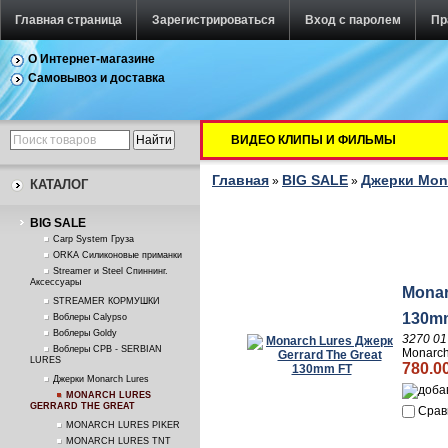
Главная страница
Зарегистрироваться
Вход с паролем
Пр
О Интернет-магазине
Самовывоз и доставка
ВИДЕО КЛИПЫ И ФИЛЬМЫ
Главная
BIG SALE
Джерки Mon
»
»
КАТАЛОГ
BIG SALE
Carp System Груза
ORKA Силиконовые приманки
Streamer и Steel Спиннинг.
Аксессуары
Monar
STREAMER КОРМУШКИ
130m
Воблеры Calypso
Воблеры Goldy
3270 01
Воблеры СРВ - SERBIAN
Monarch
LURES
780.0
Джерки Monarch Lures
MONARCH LURES
GERRARD THE GREAT
Срав
MONARCH LURES PIKER
MONARCH LURES TNT