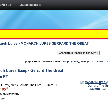
айс-лист
Обратная связь
arch Lures
MONARCH LURES GERRARD THE GREAT
»
Сортировать по: наименованию (
возр
|
убыв
), цене (
возр
|
убыв
), р
ch Lures Джерк Gerrard The Great
m FT
 Lures Джерк Gerrard The Great 130mm FT
0 руб.
нить