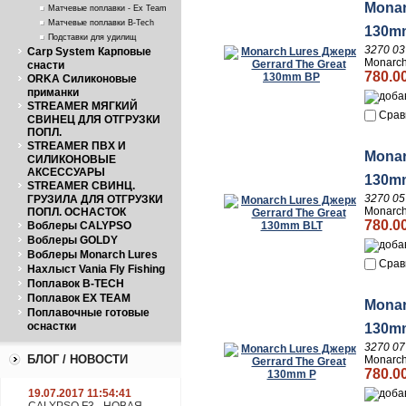
Monar
Матчевые поплавки - Ex Team
Матчевые поплавки B-Tech
130m
Подставки для удилищ
3270 03
Carp System Карповые
Monarch
снасти
780.0
ORKA Силиконовые
приманки
STREAMER МЯГКИЙ
Срав
СВИНЕЦ ДЛЯ ОТГРУЗКИ
ПОПЛ.
STREAMER ПВХ И
Monar
СИЛИКОНОВЫЕ
АКСЕССУАРЫ
130m
STREAMER СВИНЦ.
3270 05
ГРУЗИЛА ДЛЯ ОТГРУЗКИ
Monarch
ПОПЛ. ОСНАСТОК
780.0
Воблеры CALYPSO
Воблеры GOLDY
Воблеры Monarch Lures
Срав
Нахлыст Vania Fly Fishing
Поплавок B-TECH
Поплавок EX TEAM
Monar
Поплавочные готовые
оснастки
130m
3270 07
БЛОГ / НОВОСТИ
Monarch
780.0
19.07.2017 11:54:41