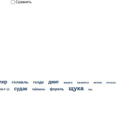
Сравнить
лер
джиг
голавль
голди
жерех
калипсо
ленок
лосось
щука
судак
форель
таймень
06-F-12
язь