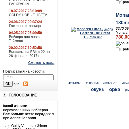
CALYPSO F3 - НОВАЯ
Срав
РАСКРАСКА
18.07.2017 23:10:09
Monar
GOLDY НОВЫЕ ЦВЕТА
24.06.2017 09:37:24
130m
Facebook страница
3270 09
Monarch
04.05.2017 05:09:50
780.0
Воблера для ловли
Тайменя
20.02.2017 10:52:58
Срав
Выставка на ВВЦ с 22 по
26 февраля 2017 г
Смотреть все...
Подписаться на новости:
или
4111-OS-6
4112-OS-8
4113-OS-10
7004-
окунь
орка
ры
ГОЛОСОВАНИЕ
Какой из ниже
перечисленных воблеров
Вас больше всего порадовал
при ловле Головля
Goldy Vibromax 34mm