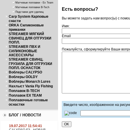
Матчевые поплавки - Ex Team
Матчевые поплавки B-Tech
Есть вопросы?
Подставки для удилищ
Carp System Карповые
Вы можете задать нам вопрос(ы) с пом
снасти
ORKA Силиконовые
Имя:
приманки
STREAMER МЯГКИЙ
Email
СВИНЕЦ ДЛЯ ОТГРУЗКИ
ПОПЛ.
STREAMER ПВХ И
Пожалуйста, сформулируйте Ваши вопрос
СИЛИКОНОВЫЕ
АКСЕССУАРЫ
STREAMER СВИНЦ.
ГРУЗИЛА ДЛЯ ОТГРУЗКИ
ПОПЛ. ОСНАСТОК
Воблеры CALYPSO
Воблеры GOLDY
Воблеры Monarch Lures
Нахлыст Vania Fly Fishing
Поплавок B-TECH
Поплавок EX TEAM
Поплавочные готовые
оснастки
Введите число, изображенное на рисун
БЛОГ / НОВОСТИ
19.07.2017 11:54:41