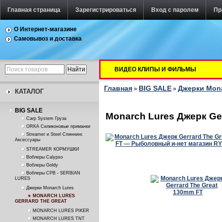
Главная страница
Зарегистрироваться
Вход с паролем
Пр
О Интернет-магазине
Самовывоз и доставка
ВИДЕО КЛИПЫ И ФИЛЬМЫ
Главная
BIG SALE
Джерки Mona
»
»
КАТАЛОГ
BIG SALE
Monarch Lures Джерк Ge
Carp System Груза
ORKA Силиконовые приманки
Streamer и Steel Спиннинг.
Аксессуары
STREAMER КОРМУШКИ
Воблеры Calypso
Воблеры Goldy
Воблеры СРВ - SERBIAN
LURES
Джерки Monarch Lures
MONARCH LURES
GERRARD THE GREAT
MONARCH LURES PIKER
MONARCH LURES TNT