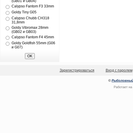
(GB01 и GB04)
Calypso Fantom F3 33mm
Goldy Tiny G05
Calypso Chubb CH318
31,8mm
Goldy Vibromax 28mm
(GB02 и GB03)
Calypso Fantom F4 45mm
Goldy Goldfish 55mm (G06
и G07)
Зарегистрироваться
Вход с паролем
©
Рыболовный
Работает на