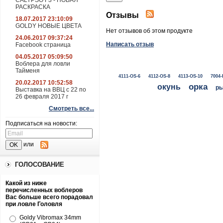
CALYPSO F3 - НОВАЯ
РАСКРАСКА
Отзывы
18.07.2017 23:10:09
GOLDY НОВЫЕ ЦВЕТА
Нет отзывов об этом продукте
24.06.2017 09:37:24
Написать отзыв
Facebook страница
04.05.2017 05:09:50
Воблера для ловли
Тайменя
4111-OS-6
4112-OS-8
4113-OS-10
7004-
20.02.2017 10:52:58
окунь
орка
ры
Выставка на ВВЦ с 22 по
26 февраля 2017 г
Смотреть все...
Подписаться на новости:
или
ГОЛОСОВАНИЕ
Какой из ниже
перечисленных воблеров
Вас больше всего порадовал
при ловле Головля
Goldy Vibromax 34mm