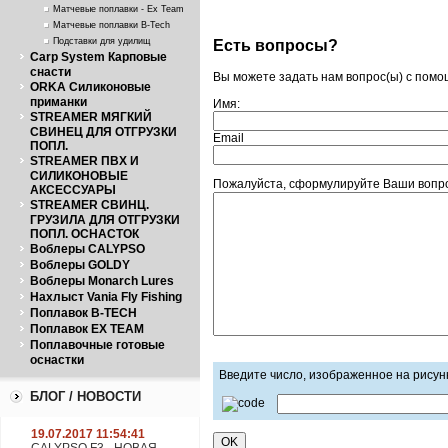
Матчевые поплавки - Ex Team
Матчевые поплавки B-Tech
Подставки для удилищ
Есть вопросы?
Carp System Карповые
снасти
Вы можете задать нам вопрос(ы) с пом
ORKA Силиконовые
приманки
Имя:
STREAMER МЯГКИЙ
СВИНЕЦ ДЛЯ ОТГРУЗКИ
Email
ПОПЛ.
STREAMER ПВХ И
СИЛИКОНОВЫЕ
Пожалуйста, сформулируйте Ваши вопро
АКСЕССУАРЫ
STREAMER СВИНЦ.
ГРУЗИЛА ДЛЯ ОТГРУЗКИ
ПОПЛ. ОСНАСТОК
Воблеры CALYPSO
Воблеры GOLDY
Воблеры Monarch Lures
Нахлыст Vania Fly Fishing
Поплавок B-TECH
Поплавок EX TEAM
Поплавочные готовые
оснастки
Введите число, изображенное на рисун
БЛОГ / НОВОСТИ
19.07.2017 11:54:41