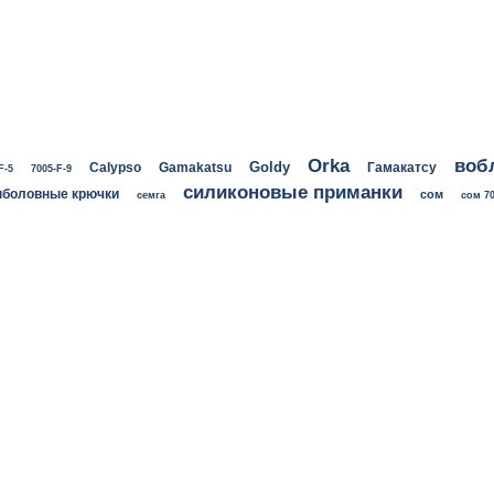
воб
Orka
Goldy
Calypso
Gamakatsu
Гамакатсу
F-5
7005-F-9
силиконовые приманки
боловные крючки
сом
семга
сом 70