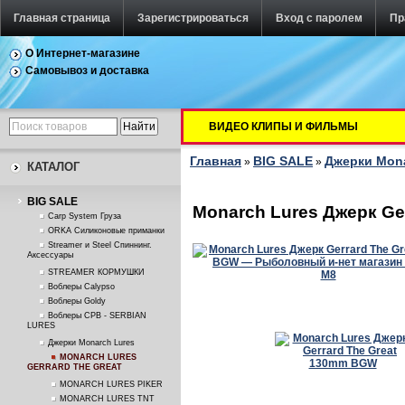
Главная страница
Зарегистрироваться
Вход с паролем
Пр
О Интернет-магазине
Самовывоз и доставка
ВИДЕО КЛИПЫ И ФИЛЬМЫ
Главная
BIG SALE
Джерки Mona
»
»
КАТАЛОГ
BIG SALE
Monarch Lures Джерк Ge
Carp System Груза
ORKA Силиконовые приманки
Streamer и Steel Спиннинг.
Аксессуары
STREAMER КОРМУШКИ
Воблеры Calypso
Воблеры Goldy
Воблеры СРВ - SERBIAN
LURES
Джерки Monarch Lures
MONARCH LURES
GERRARD THE GREAT
MONARCH LURES PIKER
MONARCH LURES TNT