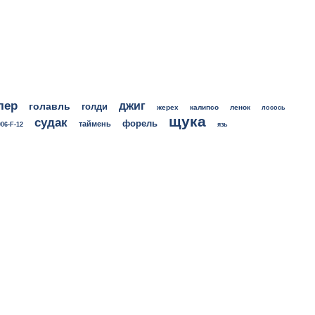
лер
джиг
голавль
голди
жерех
калипсо
ленок
лосось
щука
судак
форель
таймень
06-F-12
язь