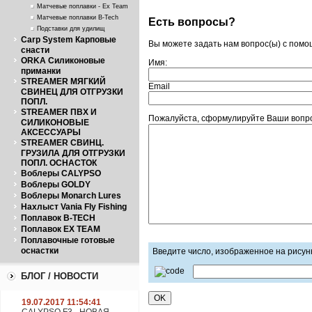
Матчевые поплавки - Ex Team
Матчевые поплавки B-Tech
Есть вопросы?
Подставки для удилищ
Carp System Карповые
Вы можете задать нам вопрос(ы) с пом
снасти
ORKA Силиконовые
Имя:
приманки
STREAMER МЯГКИЙ
Email
СВИНЕЦ ДЛЯ ОТГРУЗКИ
ПОПЛ.
STREAMER ПВХ И
Пожалуйста, сформулируйте Ваши вопрос
СИЛИКОНОВЫЕ
АКСЕССУАРЫ
STREAMER СВИНЦ.
ГРУЗИЛА ДЛЯ ОТГРУЗКИ
ПОПЛ. ОСНАСТОК
Воблеры CALYPSO
Воблеры GOLDY
Воблеры Monarch Lures
Нахлыст Vania Fly Fishing
Поплавок B-TECH
Поплавок EX TEAM
Поплавочные готовые
оснастки
Введите число, изображенное на рисун
БЛОГ / НОВОСТИ
19.07.2017 11:54:41