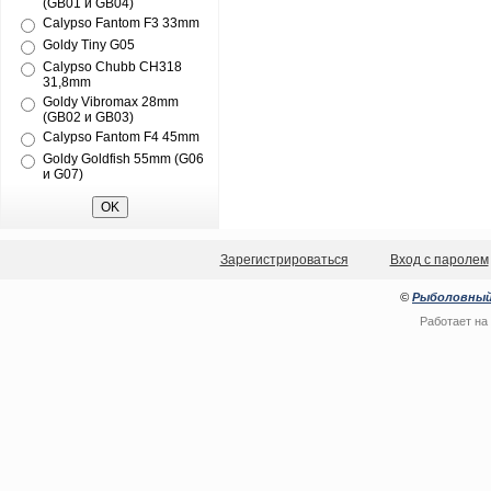
(GB01 и GB04)
Calypso Fantom F3 33mm
Goldy Tiny G05
Calypso Chubb CH318
31,8mm
Goldy Vibromax 28mm
(GB02 и GB03)
Calypso Fantom F4 45mm
Goldy Goldfish 55mm (G06
и G07)
Зарегистрироваться
Вход с паролем
©
Рыболовный
Работает на