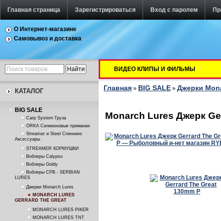
Главная страница
Зарегистрироваться
Вход с паролем
Пр
О Интернет-магазине
Самовывоз и доставка
ВИДЕО КЛИПЫ И ФИЛЬМЫ
Главная
BIG SALE
Джерки Mona
»
»
КАТАЛОГ
BIG SALE
Monarch Lures Джерк Ge
Carp System Груза
ORKA Силиконовые приманки
Streamer и Steel Спиннинг.
Аксессуары
STREAMER КОРМУШКИ
Воблеры Calypso
Воблеры Goldy
Воблеры СРВ - SERBIAN
LURES
Джерки Monarch Lures
MONARCH LURES
GERRARD THE GREAT
MONARCH LURES PIKER
MONARCH LURES TNT