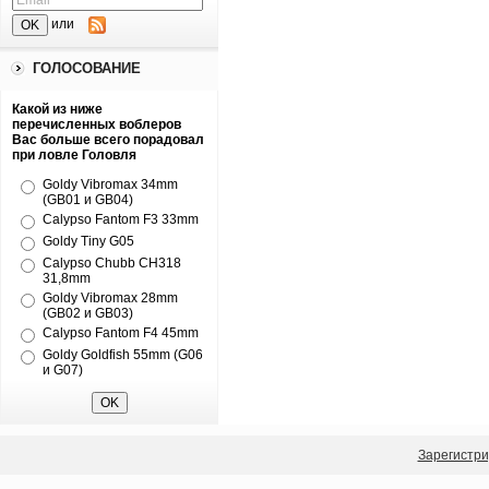
или
ГОЛОСОВАНИЕ
Какой из ниже
перечисленных воблеров
Вас больше всего порадовал
при ловле Головля
Goldy Vibromax 34mm
(GB01 и GB04)
Calypso Fantom F3 33mm
Goldy Tiny G05
Calypso Chubb CH318
31,8mm
Goldy Vibromax 28mm
(GB02 и GB03)
Calypso Fantom F4 45mm
Goldy Goldfish 55mm (G06
и G07)
Зарегистри