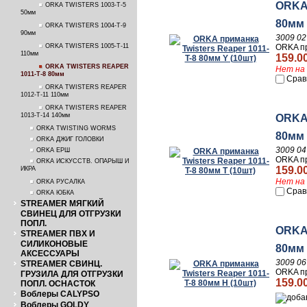
ORKA 
ORKA TWISTERS 1003-T-5
50мм
80мм 
ORKA TWISTERS 1004-T-9
90мм
3009 02
ORKA TWISTERS 1005-T-11
ORKA пр
110мм
159.0
ORKA TWISTERS REAPER
Нет на 
1011-T-8 80мм
Срав
ORKA TWISTERS REAPER
1012-T-11 110мм
ORKA TWISTERS REAPER
1013-T-14 140мм
ORKA 
ORKA TWISTING WORMS
80мм 
ORKA ДЖИГ ГОЛОВКИ
3009 04
ORKA ЕРШ
ORKA пр
ORKA ИСКУССТВ. ОПАРЫШ И
159.0
ИКРА
Нет на 
ORKA РУСАЛКА
Срав
ORKA ЮБКА
STREAMER МЯГКИЙ
СВИНЕЦ ДЛЯ ОТГРУЗКИ
ПОПЛ.
ORKA 
STREAMER ПВХ И
СИЛИКОНОВЫЕ
80мм 
АКСЕССУАРЫ
3009 06
STREAMER СВИНЦ.
ORKA пр
ГРУЗИЛА ДЛЯ ОТГРУЗКИ
159.0
ПОПЛ. ОСНАСТОК
Воблеры CALYPSO
Воблеры GOLDY