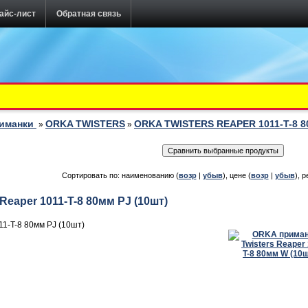
айс-лист
Обратная связь
риманки
ORKA TWISTERS
ORKA TWISTERS REAPER 1011-T-8 
»
»
Сортировать по: наименованию (
возр
|
убыв
), цене (
возр
|
убыв
), р
Reaper 1011-T-8 80мм PJ (10шт)
11-T-8 80мм PJ (10шт)