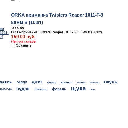
ORKA приманка Twisters Reaper 1011-T-8
80мм B (10шт)
3009 09
ORKA приманка Twisters Reaper 1011-T-8 80мм B (10шт)
159.00 руб.
Нет на складе
Сравнить
джиг
окунь
лавль
голди
жерех
калипсо
ленок
лосось
щука
судак
форель
таймень
7007-F-16
язь