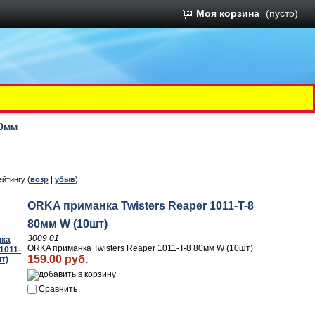
Моя корзина
(пусто)
80мм
ейтингу (
возр
|
убыв
)
ORKA приманка Twisters Reaper 1011-T-8
80мм W (10шт)
3009 01
ORKA приманка Twisters Reaper 1011-T-8 80мм W (10шт)
159.00 руб.
Сравнить