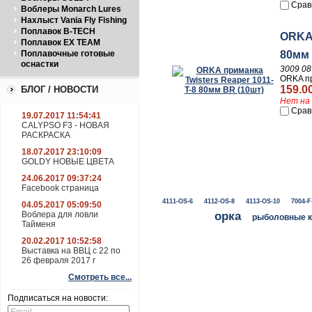
Срав
Воблеры Monarch Lures
Нахлыст Vania Fly Fishing
Поплавок B-TECH
ORKA 
Поплавок EX TEAM
Поплавочные готовые
80мм 
оснастки
3009 08
ORKA пр
159.0
БЛОГ / НОВОСТИ
Нет на 
Срав
19.07.2017 11:54:41
CALYPSO F3 - НОВАЯ
РАСКРАСКА
18.07.2017 23:10:09
GOLDY НОВЫЕ ЦВЕТА
24.06.2017 09:37:24
Facebook страница
4111-OS-6
4112-OS-8
4113-OS-10
7004-F
04.05.2017 05:09:50
Воблера для ловли
орка
рыболовные 
Тайменя
20.02.2017 10:52:58
Выставка на ВВЦ с 22 по
26 февраля 2017 г
Смотреть все...
Подписаться на новости: