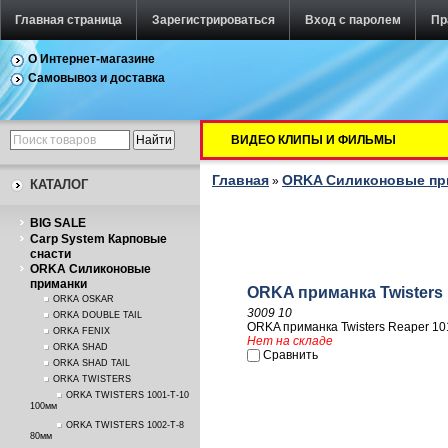
Главная страница
Зарегистрироваться
Вход с паролем
Пр
О Интернет-магазине
Самовывоз и доставка
ВИДЕО КЛИПЫ И ФИЛЬМЫ
Главная
ORKA Силиконовые п
»
КАТАЛОГ
BIG SALE
Carp System Карповые
снасти
ORKA Силиконовые
приманки
ORKA приманка Twisters 
ORKA OSKAR
3009 10
ORKA DOUBLE TAIL
ORKA приманка Twisters Reaper 10
ORKA FENIX
Нет на складе
ORKA SHAD
Сравнить
ORKA SHAD TAIL
ORKA TWISTERS
ORKA TWISTERS 1001-T-10
100мм
ORKA TWISTERS 1002-T-8
80мм