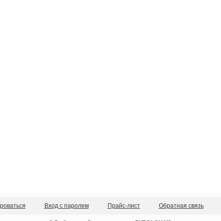
роваться
Вход с паролем
Прайс-лист
Обратная связь