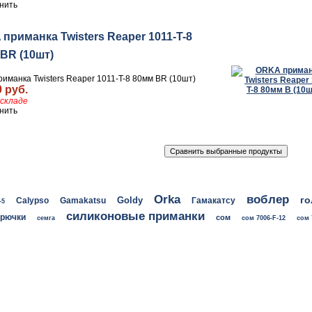
нить
приманка Twisters Reaper 1011-T-8
BR (10шт)
иманка Twisters Reaper 1011-T-8 80мм BR (10шт)
0 руб.
складе
нить
воблер
Orka
го
Goldy
Calypso
Gamakatsu
Гамакатсу
-5
силиконовые приманки
крючки
сом
семга
сом 7006-F-12
сом 