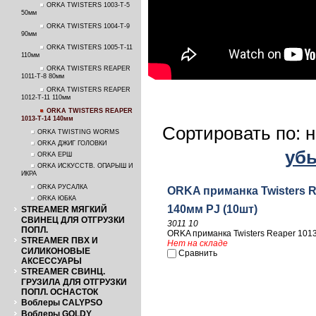
ORKA TWISTERS 1003-T-5
50мм
ORKA TWISTERS 1004-T-9
90мм
ORKA TWISTERS 1005-T-11
110мм
ORKA TWISTERS REAPER
1011-T-8 80мм
ORKA TWISTERS REAPER
1012-T-11 110мм
ORKA TWISTERS REAPER
1013-T-14 140мм
Сортировать по: 
ORKA TWISTING WORMS
ORKA ДЖИГ ГОЛОВКИ
уб
ORKA ЕРШ
ORKA ИСКУССТВ. ОПАРЫШ И
ИКРА
ORKA РУСАЛКА
ORKA приманка Twisters R
ORKA ЮБКА
140мм PJ (10шт)
STREAMER МЯГКИЙ
СВИНЕЦ ДЛЯ ОТГРУЗКИ
3011 10
ПОПЛ.
ORKA приманка Twisters Reaper 1013
STREAMER ПВХ И
Нет на складе
СИЛИКОНОВЫЕ
Сравнить
АКСЕССУАРЫ
STREAMER СВИНЦ.
ГРУЗИЛА ДЛЯ ОТГРУЗКИ
ПОПЛ. ОСНАСТОК
Воблеры CALYPSO
Воблеры GOLDY