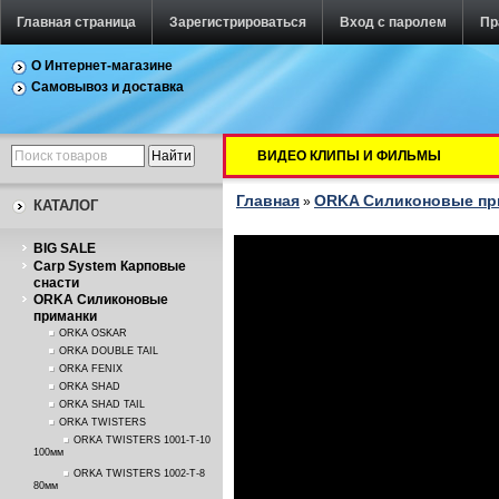
Главная страница
Зарегистрироваться
Вход с паролем
Пр
О Интернет-магазине
Самовывоз и доставка
ВИДЕО КЛИПЫ И ФИЛЬМЫ
Главная
ORKA Силиконовые п
»
КАТАЛОГ
BIG SALE
Carp System Карповые
снасти
ORKA Силиконовые
приманки
ORKA OSKAR
ORKA DOUBLE TAIL
ORKA FENIX
ORKA SHAD
ORKA SHAD TAIL
ORKA TWISTERS
ORKA TWISTERS 1001-T-10
100мм
ORKA TWISTERS 1002-T-8
80мм