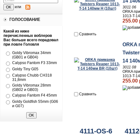
14 140
или
3011 06
ORKA при
1013-T-14
ГОЛОСОВАНИЕ
255.00 
Какой из ниже
Сравнить
перечисленных воблеров
Вас больше всего порадовал
ORKA 
при ловле Головля
Twister
Goldy Vibromax 34mm
(GB01 и GB04)
14 140
Calypso Fantom F3 33mm
3011 08
Goldy Tiny G05
ORKA при
Calypso Chubb CH318
1013-T-1
31,8mm
255.00 
Goldy Vibromax 28mm
(GB02 и GB03)
Сравнить
Calypso Fantom F4 45mm
Goldy Goldfish 55mm (G06
и G07)
4111-OS-6
4112