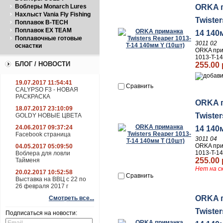
ORKA 
Воблеры Monarch Lures
Нахлыст Vania Fly Fishing
Twister
Поплавок B-TECH
Поплавок EX TEAM
14 140
Поплавочные готовые
3011 02
оснастки
ORKA при
1013-T-14
БЛОГ / НОВОСТИ
255.00 
19.07.2017 11:54:41
Сравнить
CALYPSO F3 - НОВАЯ
РАСКРАСКА
ORKA 
18.07.2017 23:10:09
Twister
GOLDY НОВЫЕ ЦВЕТА
24.06.2017 09:37:24
14 140
Facebook страница
3011 04
ORKA при
04.05.2017 05:09:50
1013-T-14
Воблера для ловли
255.00 
Тайменя
Нет на с
20.02.2017 10:52:58
Сравнить
Выставка на ВВЦ с 22 по
26 февраля 2017 г
ORKA 
Смотреть все...
Twister
Подписаться на новости: