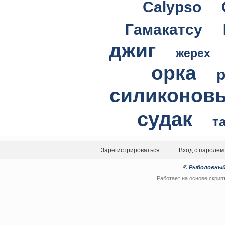
Calypso
Гамакатсу
джиг
жерех
орка
силиконов
судак
т
Зарегистрироваться
Вход с паролем
©
Рыболовный
Работает на основе
скрип