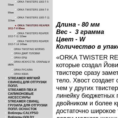
ORKA TWISTERS 1003-T-5
50мм
ORKA TWISTERS 1004-T-9
90мм
ORKA TWISTERS 1005-T-11
110мм
Длина - 80 мм
ORKA TWISTERS REAPER
1011-T-8 80мм
Вес - 3 грамма
ORKA TWISTERS REAPER
1012-T-11 110мм
Цвет - W
ORKA TWISTERS REAPER
1013-T-14 140мм
Количество в упако
ORKA TWISTING WORMS
ORKA ДЖИГ ГОЛОВКИ
«ORKA TWISTER REAP
ORKA ЕРШ
ORKA ИСКУССТВ. ОПАРЫШ И
которые создал Йови
ИКРА
ORKA РУСАЛКА
твистере сразу заме
ORKA ЮБКА
STREAMER МЯГКИЙ
тело. Хвост создает
СВИНЕЦ ДЛЯ ОТГРУЗКИ
ПОПЛ.
чем у других твист
STREAMER ПВХ И
СИЛИКОНОВЫЕ
линейку бюджетных 
АКСЕССУАРЫ
STREAMER СВИНЦ.
двойником и более к
ГРУЗИЛА ДЛЯ ОТГРУЗКИ
ПОПЛ. ОСНАСТОК
достаточно широкое 
Воблеры CALYPSO
Воблеры GOLDY