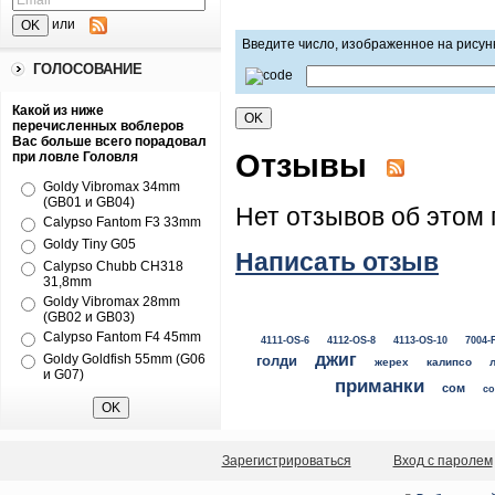
или
Введите число, изображенное на рисун
ГОЛОСОВАНИЕ
Какой из ниже
перечисленных воблеров
Вас больше всего порадовал
Отзывы
при ловле Головля
Goldy Vibromax 34mm
(GB01 и GB04)
Нет отзывов об этом 
Calypso Fantom F3 33mm
Goldy Tiny G05
Написать отзыв
Calypso Chubb CH318
31,8mm
Goldy Vibromax 28mm
(GB02 и GB03)
Calypso Fantom F4 45mm
4111-OS-6
4112-OS-8
4113-OS-10
7004-
джиг
Goldy Goldfish 55mm (G06
голди
жерех
калипсо
и G07)
приманки
сом
со
Зарегистрироваться
Вход с паролем