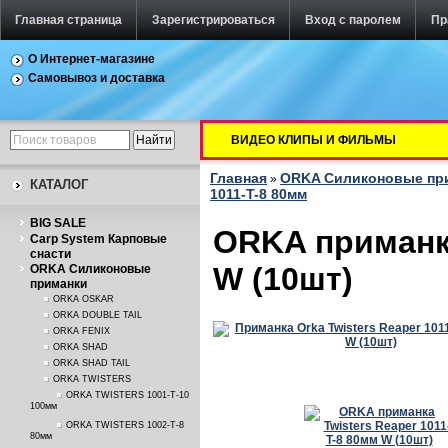
Главная страница
Зарегистрироваться
Вход с паролем
Пр
О Интернет-магазине
Самовывоз и доставка
ВИДЕО КЛИПЫ И ФИЛЬМЫ
Главная
ORKA Силиконовые пр
»
КАТАЛОГ
1011-T-8 80мм
BIG SALE
ORKA приманка
Carp System Карповые
снасти
W (10шт)
ORKA Силиконовые
приманки
ORKA OSKAR
ORKA DOUBLE TAIL
ORKA FENIX
ORKA SHAD
ORKA SHAD TAIL
ORKA TWISTERS
ORKA TWISTERS 1001-T-10
100мм
ORKA TWISTERS 1002-T-8
80мм