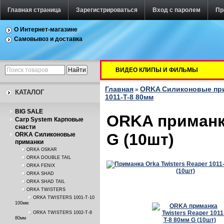
Главная страница
Зарегистрироваться
Вход с паролем
Пр
О Интернет-магазине
Самовывоз и доставка
ВИДЕО КЛИПЫ И ФИЛЬМЫ
Главная
ORKA Силиконовые пр
»
КАТАЛОГ
1011-T-8 80мм
BIG SALE
ORKA приманка
Carp System Карповые
снасти
G (10шт)
ORKA Силиконовые
приманки
ORKA OSKAR
ORKA DOUBLE TAIL
ORKA FENIX
ORKA SHAD
ORKA SHAD TAIL
ORKA TWISTERS
ORKA TWISTERS 1001-T-10
100мм
ORKA TWISTERS 1002-T-8
80мм