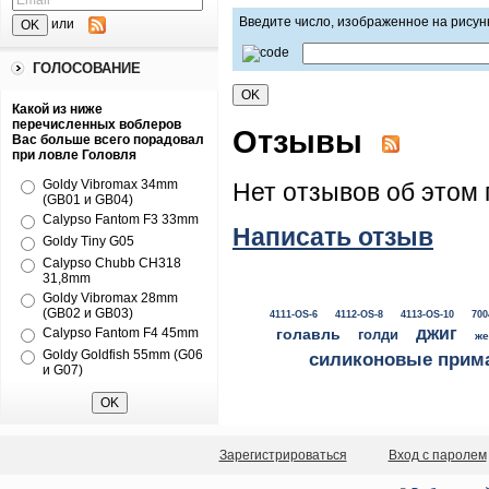
Введите число, изображенное на рисун
или
ГОЛОСОВАНИЕ
Какой из ниже
перечисленных воблеров
Отзывы
Вас больше всего порадовал
при ловле Головля
Goldy Vibromax 34mm
Нет отзывов об этом 
(GB01 и GB04)
Calypso Fantom F3 33mm
Написать отзыв
Goldy Tiny G05
Calypso Chubb CH318
31,8mm
Goldy Vibromax 28mm
(GB02 и GB03)
4111-OS-6
4112-OS-8
4113-OS-10
700
джиг
Calypso Fantom F4 45mm
голавль
голди
же
Goldy Goldfish 55mm (G06
силиконовые прим
и G07)
Зарегистрироваться
Вход с паролем