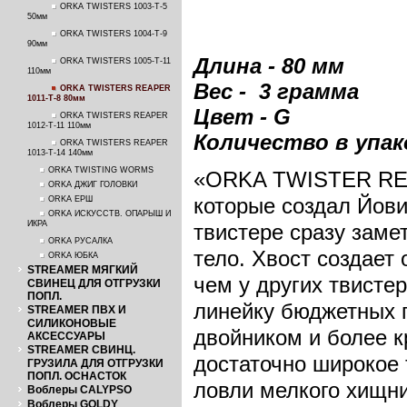
ORKA TWISTERS 1003-T-5
50мм
ORKA TWISTERS 1004-T-9
90мм
Длина - 80 мм
ORKA TWISTERS 1005-T-11
110мм
Вес - 3 грамма
ORKA TWISTERS REAPER
1011-T-8 80мм
Цвет - G
ORKA TWISTERS REAPER
1012-T-11 110мм
Количество в упако
ORKA TWISTERS REAPER
1013-T-14 140мм
ORKA TWISTING WORMS
«ORKA TWISTER REAP
ORKA ДЖИГ ГОЛОВКИ
которые создал Йови
ORKA ЕРШ
ORKA ИСКУССТВ. ОПАРЫШ И
ИКРА
твистере сразу заме
ORKA РУСАЛКА
тело. Хвост создает
ORKA ЮБКА
STREAMER МЯГКИЙ
чем у других твист
СВИНЕЦ ДЛЯ ОТГРУЗКИ
ПОПЛ.
линейку бюджетных 
STREAMER ПВХ И
СИЛИКОНОВЫЕ
двойником и более к
АКСЕССУАРЫ
STREAMER СВИНЦ.
достаточно широкое 
ГРУЗИЛА ДЛЯ ОТГРУЗКИ
ПОПЛ. ОСНАСТОК
ловли мелкого хищни
Воблеры CALYPSO
Воблеры GOLDY