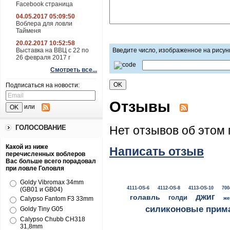
Facebook страница
04.05.2017 05:09:50
Воблера для ловли
Тайменя
20.02.2017 10:52:58
Выставка на ВВЦ с 22 по
Введите число, изображенное на рисун
26 февраля 2017 г
Смотреть все...
Подписаться на новости:
Отзывы
или
ГОЛОСОВАНИЕ
Нет отзывов об этом 
Какой из ниже
Написать отзыв
перечисленных воблеров
Вас больше всего порадовал
при ловле Головля
Goldy Vibromax 34mm
4111-OS-6
4112-OS-8
4113-OS-10
700
(GB01 и GB04)
джиг
голавль
голди
Calypso Fantom F3 33mm
же
силиконовые прим
Goldy Tiny G05
Calypso Chubb CH318
31,8mm