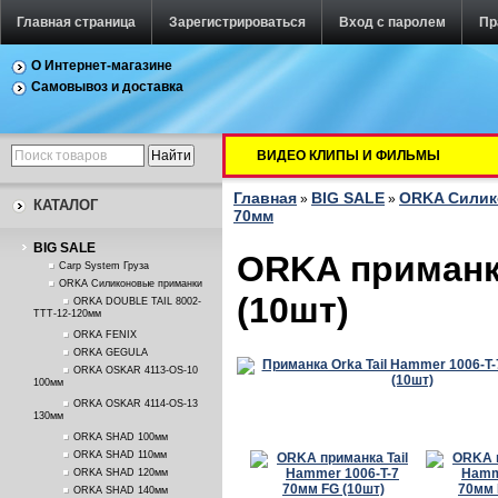
Главная страница
Зарегистрироваться
Вход с паролем
Пр
О Интернет-магазине
Самовывоз и доставка
ВИДЕО КЛИПЫ И ФИЛЬМЫ
Главная
BIG SALE
ORKA Силик
»
»
КАТАЛОГ
70мм
BIG SALE
ORKA приманка
Carp System Груза
ORKA Силиконовые приманки
(10шт)
ORKA DOUBLE TAIL 8002-
TTT-12-120мм
ORKA FENIX
ORKA GEGULA
ORKA OSKAR 4113-OS-10
100мм
ORKA OSKAR 4114-OS-13
130мм
ORKA SHAD 100мм
ORKA SHAD 110мм
ORKA SHAD 120мм
ORKA SHAD 140мм