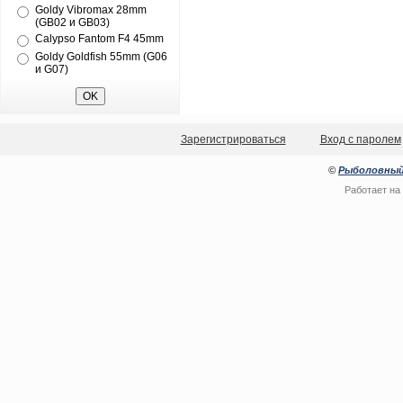
Goldy Vibromax 28mm
(GB02 и GB03)
Calypso Fantom F4 45mm
Goldy Goldfish 55mm (G06
и G07)
Зарегистрироваться
Вход с паролем
©
Рыболовный
Работает на