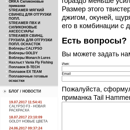
гораздо меньше усил
ORKA Силиконовые
приманки
Размер этого твистер
STREAMER МЯГКИЙ
СВИНЕЦ ДЛЯ ОТГРУЗКИ
джигом, окуней, щур
ПОПЛ.
STREAMER ПВХ И
его в комбинации с 
СИЛИКОНОВЫЕ
АКСЕССУАРЫ
STREAMER СВИНЦ.
Есть вопросы?
ГРУЗИЛА ДЛЯ ОТГРУЗКИ
ПОПЛ. ОСНАСТОК
Воблеры CALYPSO
Вы можете задать н
Воблеры GOLDY
Воблеры Monarch Lures
Нахлыст Vania Fly Fishing
Имя:
Поплавок B-TECH
Поплавок EX TEAM
Email
Поплавочные готовые
оснастки
Пожалуйста, сформу
БЛОГ / НОВОСТИ
приманка Tail Hammer
19.07.2017 11:54:41
CALYPSO F3 - НОВАЯ
РАСКРАСКА
18.07.2017 23:10:09
GOLDY НОВЫЕ ЦВЕТА
24.06.2017 09:37:24