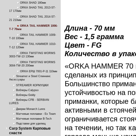
ORKA SHAD 180мм
ORKA SHAD TAIL 2013-ST-
17 170мм
ORKA SHAD TAIL 2014-ST-
21 210мм
Длина - 70 мм
ORKA TAIL HAMMER 1006-
T-7 70мм
Вес - 1,5 грамма
ORKA TAIL HAMMER 1009-
T-10 100мм
Цвет - FG
ORKA TAIL HAMMER 1010-
T-12 120мм
Количество в упако
ORKA TWISTING WORMS
3003-TW-13 130мм
ORKA TWISTING WORMS
«ORKA HAMMER 70 мм
3004-TW-20 200мм
ORKA ЕРШ 7001-P-11 110мм
сделаных из принцип
Streamer и Steel Спиннинг.
Аксессуары
Большинство приман
STREAMER КОРМУШКИ
устойчивостью на по
Воблеры Calypso
Воблеры Goldy
приманки, которые б
Воблеры СРВ - SERBIAN
LURES
активными в стоячей
Джерки Monarch Lures
Матчевые поплавки - Ex Team
ограничивается стоя
Матчевые поплавки B-Tech
Подставки для удилищ
на течении, но так к
Carp System Карповые
снасти