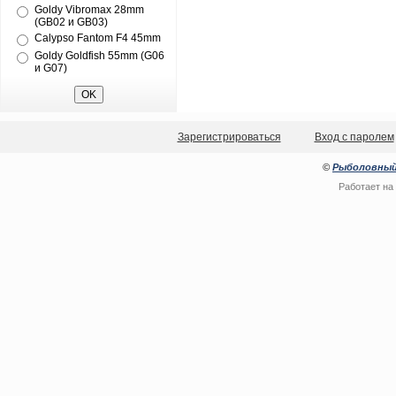
Goldy Vibromax 28mm
(GB02 и GB03)
Calypso Fantom F4 45mm
Goldy Goldfish 55mm (G06
и G07)
Зарегистрироваться
Вход с паролем
©
Рыболовный
Работает на