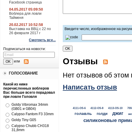
Facebook страница
04.05.2017 05:09:50
Воблера для ловли
Тайменя
20.02.2017 10:52:58
Выставка на ВВЦ с 22 по
Введите число, изображенное на рисун
26 февраля 2017 г
Смотреть все...
Подписаться на новости:
Отзывы
или
ГОЛОСОВАНИЕ
Нет отзывов об этом 
Какой из ниже
Написать отзыв
перечисленных воблеров
Вас больше всего порадовал
при ловле Головля
Goldy Vibromax 34mm
(GB01 и GB04)
4111-OS-6
4112-OS-8
4113-OS-10
700
джиг
голавль
голди
Calypso Fantom F3 33mm
же
силиконовые прим
Goldy Tiny G05
Calypso Chubb CH318
31,8mm