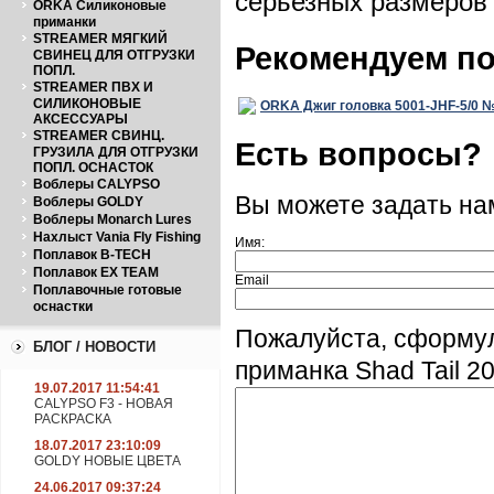
серьезных размеров 
ORKA Силиконовые
приманки
STREAMER МЯГКИЙ
Рекомендуем п
СВИНЕЦ ДЛЯ ОТГРУЗКИ
ПОПЛ.
STREAMER ПВХ И
СИЛИКОНОВЫЕ
ORKA Джиг головка 5001-JHF-5/0 №5
АКСЕССУАРЫ
STREAMER СВИНЦ.
Есть вопросы?
ГРУЗИЛА ДЛЯ ОТГРУЗКИ
ПОПЛ. ОСНАСТОК
Воблеры CALYPSO
Вы можете задать н
Воблеры GOLDY
Воблеры Monarch Lures
Нахлыст Vania Fly Fishing
Имя:
Поплавок B-TECH
Поплавок EX TEAM
Email
Поплавочные готовые
оснастки
Пожалуйста, сформу
БЛОГ / НОВОСТИ
приманка Shad Tail 2
19.07.2017 11:54:41
CALYPSO F3 - НОВАЯ
РАСКРАСКА
18.07.2017 23:10:09
GOLDY НОВЫЕ ЦВЕТА
24.06.2017 09:37:24