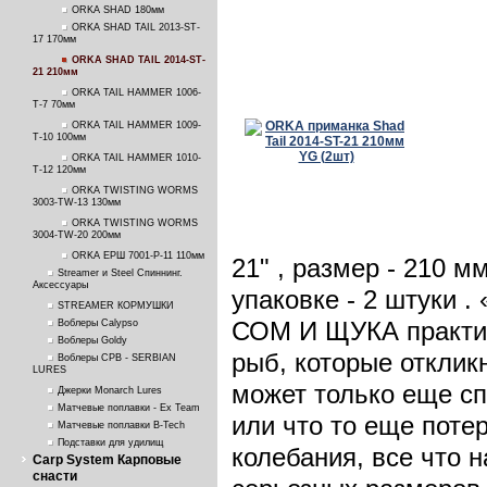
ORKA SHAD 180мм
ORKA SHAD TAIL 2013-ST-
17 170мм
ORKA SHAD TAIL 2014-ST-
21 210мм
ORKA TAIL HAMMER 1006-
T-7 70мм
ORKA TAIL HAMMER 1009-
T-10 100мм
ORKA TAIL HAMMER 1010-
T-12 120мм
ORKA TWISTING WORMS
3003-TW-13 130мм
ORKA TWISTING WORMS
3004-TW-20 200мм
ORKA ЕРШ 7001-P-11 110мм
21" , размер - 210 мм
Streamer и Steel Спиннинг.
Аксессуары
упаковке - 2 штуки 
STREAMER КОРМУШКИ
СОМ И ЩУКА практич
Воблеры Calypso
Воблеры Goldy
рыб, которые отклик
Воблеры СРВ - SERBIAN
LURES
может только еще сп
Джерки Monarch Lures
Матчевые поплавки - Ex Team
или что то еще по
Матчевые поплавки B-Tech
Подставки для удилищ
колебания, все что 
Carp System Карповые
снасти