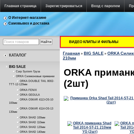
Главная страница
Зарегистрироваться
Вход с паролем
Пр
О Интернет-магазине
Самовывоз и доставка
ВИДЕО КЛИПЫ И ФИЛЬМЫ
Главная
BIG SALE
ORKA Силик
»
»
КАТАЛОГ
210мм
BIG SALE
ORKA приманка
Carp System Груза
ORKA Силиконовые приманки
(2шт)
ORKA DOUBLE TAIL 8002-
TTT-12-120мм
ORKA FENIX
ORKA GEGULA
ORKA OSKAR 4113-OS-10
100мм
ORKA OSKAR 4114-OS-13
130мм
ORKA SHAD 100мм
ORKA SHAD 110мм
ORKA SHAD 120мм
ORKA SHAD 140мм