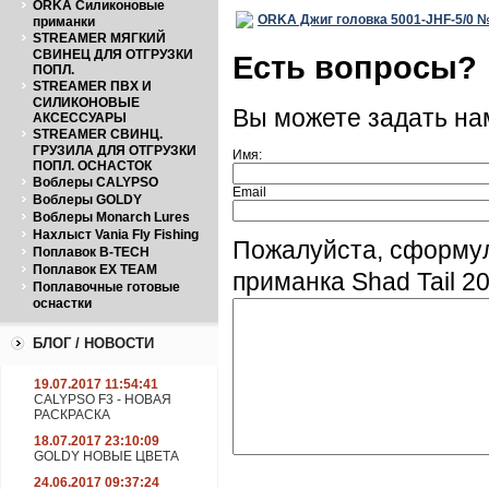
ORKA Силиконовые
ORKA Джиг головка 5001-JHF-5/0 №5
приманки
STREAMER МЯГКИЙ
СВИНЕЦ ДЛЯ ОТГРУЗКИ
Есть вопросы?
ПОПЛ.
STREAMER ПВХ И
СИЛИКОНОВЫЕ
Вы можете задать н
АКСЕССУАРЫ
STREAMER СВИНЦ.
ГРУЗИЛА ДЛЯ ОТГРУЗКИ
Имя:
ПОПЛ. ОСНАСТОК
Воблеры CALYPSO
Email
Воблеры GOLDY
Воблеры Monarch Lures
Нахлыст Vania Fly Fishing
Пожалуйста, сформу
Поплавок B-TECH
Поплавок EX TEAM
приманка Shad Tail 2
Поплавочные готовые
оснастки
БЛОГ / НОВОСТИ
19.07.2017 11:54:41
CALYPSO F3 - НОВАЯ
РАСКРАСКА
18.07.2017 23:10:09
GOLDY НОВЫЕ ЦВЕТА
24.06.2017 09:37:24