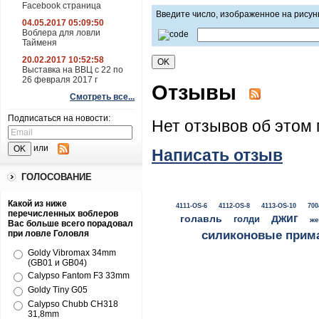
Facebook страница
Введите число, изображенное на рисун
04.05.2017 05:09:50
Воблера для ловли
Тайменя
20.02.2017 10:52:58
Выставка на ВВЦ с 22 по
26 февраля 2017 г
Отзывы
Смотреть все...
Подписаться на новости:
Нет отзывов об этом 
или
Написать отзыв
ГОЛОСОВАНИЕ
Какой из ниже
4111-OS-6
4112-OS-8
4113-OS-10
700
перечисленных воблеров
джиг
голавль
голди
же
Вас больше всего порадовал
при ловле Головля
силиконовые прим
Goldy Vibromax 34mm
(GB01 и GB04)
Calypso Fantom F3 33mm
Goldy Tiny G05
Calypso Chubb CH318
31,8mm