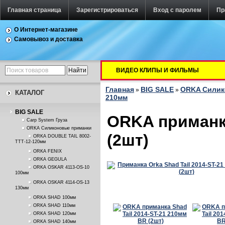
Главная страница
Зарегистрироваться
Вход с паролем
Пр
О Интернет-магазине
Самовывоз и доставка
ВИДЕО КЛИПЫ И ФИЛЬМЫ
Главная
BIG SALE
ORKA Силик
»
»
КАТАЛОГ
210мм
BIG SALE
ORKA приманка
Carp System Груза
ORKA Силиконовые приманки
(2шт)
ORKA DOUBLE TAIL 8002-
TTT-12-120мм
ORKA FENIX
ORKA GEGULA
ORKA OSKAR 4113-OS-10
100мм
ORKA OSKAR 4114-OS-13
130мм
ORKA SHAD 100мм
ORKA SHAD 110мм
ORKA SHAD 120мм
ORKA SHAD 140мм