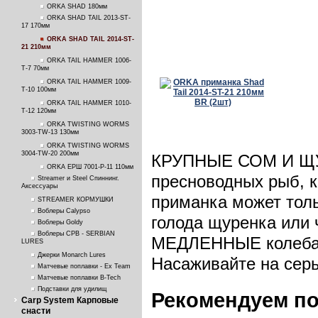
ORKA SHAD 180мм
ORKA SHAD TAIL 2013-ST-
17 170мм
ORKA SHAD TAIL 2014-ST-
21 210мм
ORKA TAIL HAMMER 1006-
T-7 70мм
ORKA TAIL HAMMER 1009-
T-10 100мм
ORKA TAIL HAMMER 1010-
T-12 120мм
ORKA TWISTING WORMS
3003-TW-13 130мм
ORKA TWISTING WORMS
3004-TW-20 200мм
КРУПНЫЕ СОМ И ЩУК
ORKA ЕРШ 7001-P-11 110мм
пресноводных рыб, к
Streamer и Steel Спиннинг.
Аксессуары
приманка может тол
STREAMER КОРМУШКИ
Воблеры Calypso
голода щуренка или
Воблеры Goldy
Воблеры СРВ - SERBIAN
МЕДЛЕННЫЕ колебани
LURES
Джерки Monarch Lures
Насаживайте на серь
Матчевые поплавки - Ex Team
Матчевые поплавки B-Tech
Подставки для удилищ
Рекомендуем п
Carp System Карповые
снасти