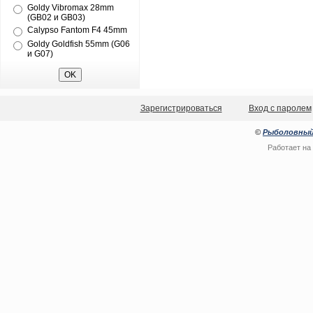
Goldy Vibromax 28mm
(GB02 и GB03)
Calypso Fantom F4 45mm
Goldy Goldfish 55mm (G06
и G07)
Зарегистрироваться
Вход с паролем
©
Рыболовный
Работает на