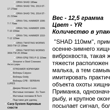
ORKA SHAD 180мм
ORKA SHAD TAIL 2013-ST-
17 170мм
ORKA SHAD TAIL 2014-ST-
Вес - 12,5 грамма
21 210мм
ORKA TAIL HAMMER 1006-
Цвет - YR
T-7 70мм
ORKA TAIL HAMMER 1009-
Количество в упако
T-10 100мм
ORKA TAIL HAMMER 1010-
T-12 120мм
"SHAD 110мм", прим
ORKA TWISTING WORMS
3003-TW-13 130мм
осенне-зимнего хищн
ORKA TWISTING WORMS
3004-TW-20 200мм
виброхвоста, такая ж
ORKA ЕРШ 7001-P-11 110мм
тяжести расположен 
Streamer и Steel Спиннинг.
Аксессуары
малька, а тем самым
STREAMER КОРМУШКИ
Воблеры Calypso
имитировать практи
Воблеры Goldy
Воблеры СРВ - SERBIAN
объекта охоты хищни
LURES
Джерки Monarch Lures
Приманка, однозначн
Матчевые поплавки - Ex Team
Матчевые поплавки B-Tech
рыбу, и крупное око
Подставки для удилищ
Carp System Карповые
посылает сигнал, бо
снасти