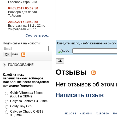
Facebook страница
04.05.2017 05:09:50
Воблера для ловли
Тайменя
20.02.2017 10:52:58
Выставка на ВВЦ с 22 по
26 февраля 2017 г
Смотреть все...
Подписаться на новости:
Введите число, изображенное на рисун
или
ГОЛОСОВАНИЕ
Отзывы
Какой из ниже
перечисленных воблеров
Вас больше всего порадовал
Нет отзывов об этом 
при ловле Головля
Goldy Vibromax 34mm
Написать отзыв
(GB01 и GB04)
Calypso Fantom F3 33mm
Goldy Tiny G05
Calypso Chubb CH318
4111-OS-6
4112-OS-8
4113-OS-10
700
31,8mm