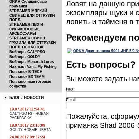
ORKA Силиконовые
Ловят на данную при
приманки
экземпляры щуки и с
STREAMER МЯГКИЙ
СВИНЕЦ ДЛЯ ОТГРУЗКИ
ловить и тайменя в 
ПОПЛ.
STREAMER ПВХ И
СИЛИКОНОВЫЕ
АКСЕССУАРЫ
Рекомендуем п
STREAMER СВИНЦ.
ГРУЗИЛА ДЛЯ ОТГРУЗКИ
ПОПЛ. ОСНАСТОК
ORKA Джиг головка 5001-JHF-5/0 №5
Воблеры CALYPSO
Воблеры GOLDY
Есть вопросы?
Воблеры Monarch Lures
Нахлыст Vania Fly Fishing
Поплавок B-TECH
Поплавок EX TEAM
Вы можете задать н
Поплавочные готовые
оснастки
Имя:
БЛОГ / НОВОСТИ
Email
19.07.2017 11:54:41
CALYPSO F3 - НОВАЯ
Пожалуйста, сформу
РАСКРАСКА
приманка Shad 2006-
18.07.2017 23:10:09
GOLDY НОВЫЕ ЦВЕТА
24.06.2017 09:37:24