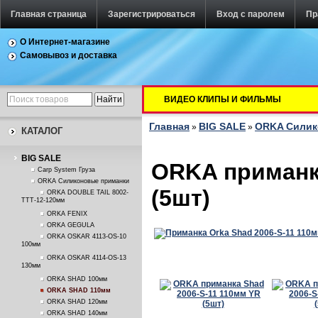
Главная страница
Зарегистрироваться
Вход с паролем
Пр
О Интернет-магазине
Самовывоз и доставка
ВИДЕО КЛИПЫ И ФИЛЬМЫ
Главная
BIG SALE
ORKA Силик
»
»
КАТАЛОГ
BIG SALE
ORKA приманка
Carp System Груза
ORKA Силиконовые приманки
(5шт)
ORKA DOUBLE TAIL 8002-
TTT-12-120мм
ORKA FENIX
ORKA GEGULA
ORKA OSKAR 4113-OS-10
100мм
ORKA OSKAR 4114-OS-13
130мм
ORKA SHAD 100мм
ORKA SHAD 110мм
ORKA SHAD 120мм
ORKA SHAD 140мм