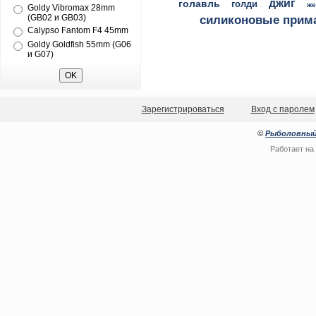
джиг
голавль
голди
же
Goldy Vibromax 28mm
(GB02 и GB03)
силиконовые прим
Calypso Fantom F4 45mm
Goldy Goldfish 55mm (G06
и G07)
Зарегистрироваться
Вход с паролем
©
Рыболовный
Работает на