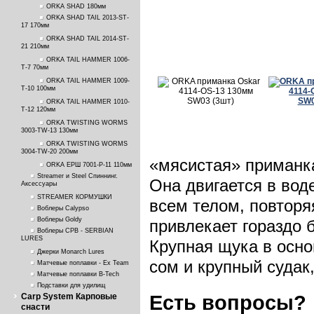
ORKA SHAD 180мм
ORKA SHAD TAIL 2013-ST-
17 170мм
ORKA SHAD TAIL 2014-ST-
21 210мм
ORKA TAIL HAMMER 1006-
T-7 70мм
ORKA TAIL HAMMER 1009-
T-10 100мм
ORKA TAIL HAMMER 1010-
T-12 120мм
ORKA TWISTING WORMS
3003-TW-13 130мм
ORKA TWISTING WORMS
3004-TW-20 200мм
«мясистая» приманк
ORKA ЕРШ 7001-P-11 110мм
Streamer и Steel Спиннинг.
Она двигается в вод
Аксессуары
STREAMER КОРМУШКИ
всем телом, повторя
Воблеры Calypso
Воблеры Goldy
привлекает гораздо 
Воблеры СРВ - SERBIAN
LURES
Крупная щука в осно
Джерки Monarch Lures
сом и крупный судак
Матчевые поплавки - Ex Team
Матчевые поплавки B-Tech
Подставки для удилищ
Есть вопросы?
Carp System Карповые
снасти