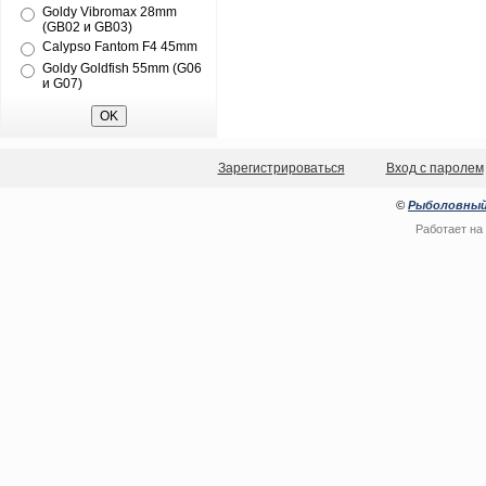
Goldy Vibromax 28mm
(GB02 и GB03)
Calypso Fantom F4 45mm
Goldy Goldfish 55mm (G06
и G07)
Зарегистрироваться
Вход с паролем
©
Рыболовный
Работает на