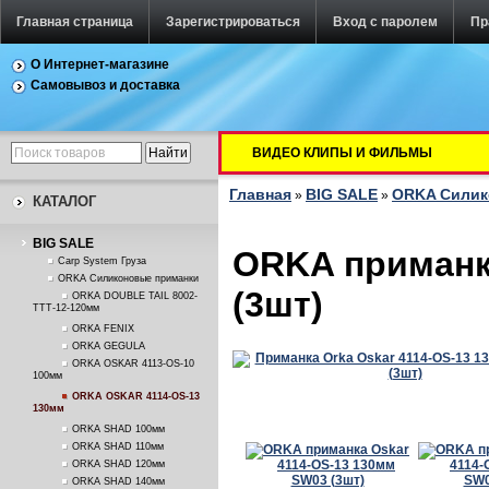
Главная страница
Зарегистрироваться
Вход с паролем
Пр
О Интернет-магазине
Самовывоз и доставка
ВИДЕО КЛИПЫ И ФИЛЬМЫ
Главная
BIG SALE
ORKA Силик
»
»
КАТАЛОГ
BIG SALE
ORKA приманк
Carp System Груза
ORKA Силиконовые приманки
(3шт)
ORKA DOUBLE TAIL 8002-
TTT-12-120мм
ORKA FENIX
ORKA GEGULA
ORKA OSKAR 4113-OS-10
100мм
ORKA OSKAR 4114-OS-13
130мм
ORKA SHAD 100мм
ORKA SHAD 110мм
ORKA SHAD 120мм
ORKA SHAD 140мм