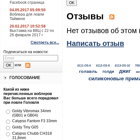
Facebook страница
04.05.2017 05:09:50
Отзывы
Воблера для ловли
Тайменя
20.02.2017 10:52:58
Нет отзывов об этом 
Выставка на ВВЦ с 22 по
26 февраля 2017 г
Написать отзыв
Смотреть все...
Подписаться на новости:
или
4111-OS-6
4112-OS-8
4113-OS-10
700
джиг
голавль
голди
же
ГОЛОСОВАНИЕ
силиконовые прим
Какой из ниже
перечисленных воблеров
Вас больше всего порадовал
при ловле Головля
Goldy Vibromax 34mm
(GB01 и GB04)
Calypso Fantom F3 33mm
Goldy Tiny G05
Calypso Chubb CH318
31,8mm