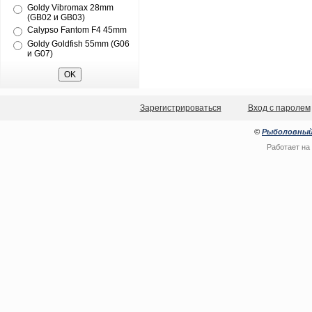
Goldy Vibromax 28mm
(GB02 и GB03)
Calypso Fantom F4 45mm
Goldy Goldfish 55mm (G06
и G07)
Зарегистрироваться
Вход с паролем
©
Рыболовный
Работает на