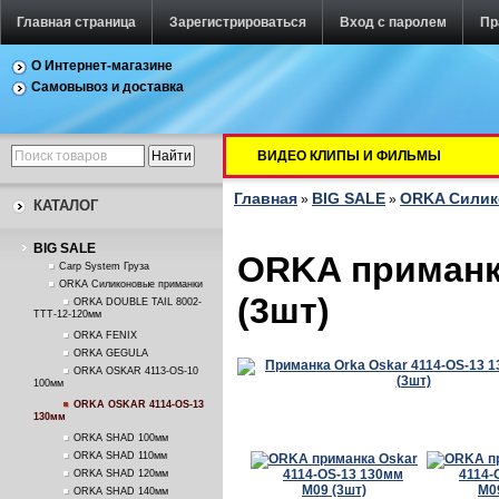
Главная страница
Зарегистрироваться
Вход с паролем
Пр
О Интернет-магазине
Самовывоз и доставка
ВИДЕО КЛИПЫ И ФИЛЬМЫ
Главная
BIG SALE
ORKA Силик
»
»
КАТАЛОГ
BIG SALE
ORKA приманка
Carp System Груза
ORKA Силиконовые приманки
(3шт)
ORKA DOUBLE TAIL 8002-
TTT-12-120мм
ORKA FENIX
ORKA GEGULA
ORKA OSKAR 4113-OS-10
100мм
ORKA OSKAR 4114-OS-13
130мм
ORKA SHAD 100мм
ORKA SHAD 110мм
ORKA SHAD 120мм
ORKA SHAD 140мм