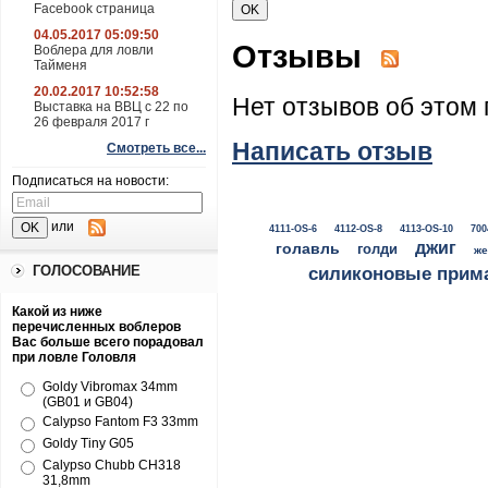
Facebook страница
04.05.2017 05:09:50
Отзывы
Воблера для ловли
Тайменя
20.02.2017 10:52:58
Нет отзывов об этом 
Выставка на ВВЦ с 22 по
26 февраля 2017 г
Написать отзыв
Смотреть все...
Подписаться на новости:
или
4111-OS-6
4112-OS-8
4113-OS-10
700
джиг
голавль
голди
же
ГОЛОСОВАНИЕ
силиконовые прим
Какой из ниже
перечисленных воблеров
Вас больше всего порадовал
при ловле Головля
Goldy Vibromax 34mm
(GB01 и GB04)
Calypso Fantom F3 33mm
Goldy Tiny G05
Calypso Chubb CH318
31,8mm