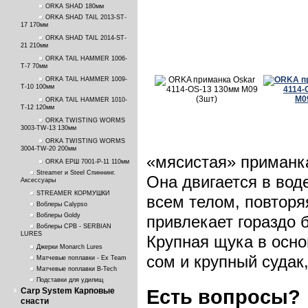
ORKA SHAD 180мм
ORKA SHAD TAIL 2013-ST-
17 170мм
ORKA SHAD TAIL 2014-ST-
21 210мм
ORKA TAIL HAMMER 1006-
T-7 70мм
ORKA TAIL HAMMER 1009-
T-10 100мм
ORKA TAIL HAMMER 1010-
T-12 120мм
ORKA TWISTING WORMS
3003-TW-13 130мм
ORKA TWISTING WORMS
3004-TW-20 200мм
«мясистая» приманк
ORKA ЕРШ 7001-P-11 110мм
Streamer и Steel Спиннинг.
Она двигается в вод
Аксессуары
STREAMER КОРМУШКИ
всем телом, повторя
Воблеры Calypso
Воблеры Goldy
привлекает гораздо 
Воблеры СРВ - SERBIAN
LURES
Крупная щука в осно
Джерки Monarch Lures
сом и крупный судак
Матчевые поплавки - Ex Team
Матчевые поплавки B-Tech
Подставки для удилищ
Есть вопросы?
Carp System Карповые
снасти