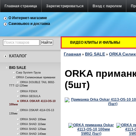
Главная страница
Зарегистрироваться
Вход с паролем
Пр
О Интернет-магазине
Самовывоз и доставка
ВИДЕО КЛИПЫ И ФИЛЬМЫ
Главная
BIG SALE
ORKA Силик
»
»
КАТАЛОГ
BIG SALE
ORKA приманк
Carp System Груза
ORKA Силиконовые приманки
(5шт)
ORKA DOUBLE TAIL 8002-
TTT-12-120мм
ORKA FENIX
ORKA GEGULA
ORKA OSKAR 4113-OS-10
100мм
ORKA OSKAR 4114-OS-13
130мм
ORKA SHAD 100мм
ORKA SHAD 110мм
ORKA SHAD 120мм
ORKA SHAD 140мм