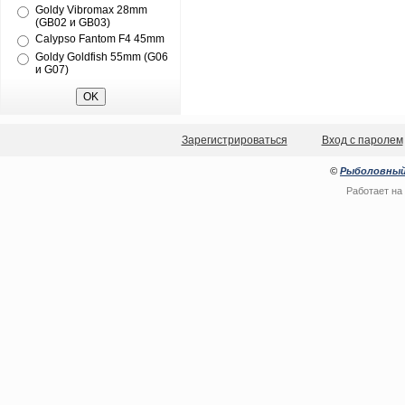
Goldy Vibromax 28mm
(GB02 и GB03)
Calypso Fantom F4 45mm
Goldy Goldfish 55mm (G06
и G07)
Зарегистрироваться
Вход с паролем
©
Рыболовный
Работает на