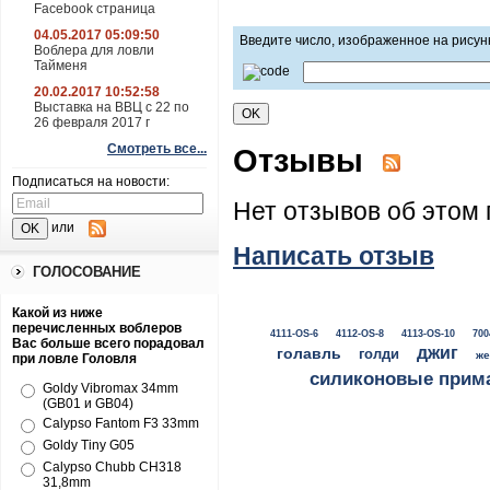
Facebook страница
04.05.2017 05:09:50
Введите число, изображенное на рисун
Воблера для ловли
Тайменя
20.02.2017 10:52:58
Выставка на ВВЦ с 22 по
26 февраля 2017 г
Смотреть все...
Отзывы
Подписаться на новости:
Нет отзывов об этом 
или
Написать отзыв
ГОЛОСОВАНИЕ
Какой из ниже
перечисленных воблеров
4111-OS-6
4112-OS-8
4113-OS-10
700
Вас больше всего порадовал
джиг
голавль
голди
же
при ловле Головля
силиконовые прим
Goldy Vibromax 34mm
(GB01 и GB04)
Calypso Fantom F3 33mm
Goldy Tiny G05
Calypso Chubb CH318
31,8mm