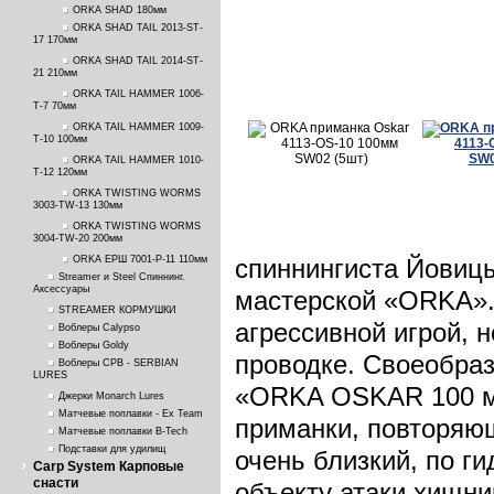
ORKA SHAD 180мм
ORKA SHAD TAIL 2013-ST-
17 170мм
ORKA SHAD TAIL 2014-ST-
21 210мм
ORKA TAIL HAMMER 1006-
T-7 70мм
ORKA TAIL HAMMER 1009-
T-10 100мм
ORKA TAIL HAMMER 1010-
T-12 120мм
ORKA TWISTING WORMS
3003-TW-13 130мм
ORKA TWISTING WORMS
3004-TW-20 200мм
ORKA ЕРШ 7001-P-11 110мм
спиннингиста Йовицы
Streamer и Steel Спиннинг.
Аксессуары
мастерской «ORKA».
STREAMER КОРМУШКИ
агрессивной игрой, 
Воблеры Calypso
Воблеры Goldy
проводке. Своеобраз
Воблеры СРВ - SERBIAN
LURES
«ORKA OSKAR 100 мм
Джерки Monarch Lures
Матчевые поплавки - Ex Team
приманки, повторяющ
Матчевые поплавки B-Tech
Подставки для удилищ
очень близкий, по г
Carp System Карповые
снасти
объекту атаки хищн