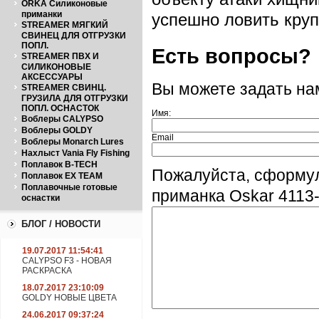
ORKA Силиконовые
приманки
успешно ловить круп
STREAMER МЯГКИЙ
СВИНЕЦ ДЛЯ ОТГРУЗКИ
ПОПЛ.
Есть вопросы?
STREAMER ПВХ И
СИЛИКОНОВЫЕ
АКСЕССУАРЫ
Вы можете задать н
STREAMER СВИНЦ.
ГРУЗИЛА ДЛЯ ОТГРУЗКИ
ПОПЛ. ОСНАСТОК
Имя:
Воблеры CALYPSO
Воблеры GOLDY
Email
Воблеры Monarch Lures
Нахлыст Vania Fly Fishing
Поплавок B-TECH
Пожалуйста, сформу
Поплавок EX TEAM
Поплавочные готовые
приманка Oskar 4113
оснастки
БЛОГ / НОВОСТИ
19.07.2017 11:54:41
CALYPSO F3 - НОВАЯ
РАСКРАСКА
18.07.2017 23:10:09
GOLDY НОВЫЕ ЦВЕТА
24.06.2017 09:37:24