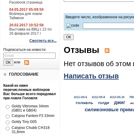
Facebook страница
04.05.2017 05:09:50
Воблера для ловли
Введите число, изображенное на рисун
Тайменя
20.02.2017 10:52:58
Выставка на ВВЦ с 22 по
26 февраля 2017 г
Смотреть все...
Отзывы
Подписаться на новости:
или
Нет отзывов об этом 
ГОЛОСОВАНИЕ
Написать отзыв
Какой из ниже
перечисленных воблеров
Вас больше всего порадовал
4111-OS-6
4112-OS-8
4113-OS-10
700
при ловле Головля
джиг
голавль
голди
же
Goldy Vibromax 34mm
силиконовые прим
(GB01 и GB04)
Calypso Fantom F3 33mm
Goldy Tiny G05
Calypso Chubb CH318
31,8mm