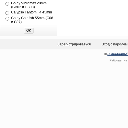
Goldy Vibromax 28mm
(GB02 и GB03)
Calypso Fantom F4 45mm
Goldy Goldfish 55mm (G06
и G07)
Зарегистрироваться
Вход с паролем
©
Рыболовный
Работает на