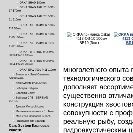
ORKA SHAD 180мм
ORKA SHAD TAIL 2013-ST-
17 170мм
ORKA SHAD TAIL 2014-ST-
21 210мм
ORKA TAIL HAMMER 1006-
T-7 70мм
ORKA TAIL HAMMER 1009-
T-10 100мм
ORKA TAIL HAMMER 1010-
T-12 120мм
ORKA TWISTING WORMS
3003-TW-13 130мм
ORKA TWISTING WORMS
3004-TW-20 200мм
многолетнего опыта 
ORKA ЕРШ 7001-P-11 110мм
Streamer и Steel Спиннинг.
технологического с
Аксессуары
STREAMER КОРМУШКИ
дополняет ассортиме
Воблеры Calypso
Воблеры Goldy
существенно отлича
Воблеры СРВ - SERBIAN
LURES
конструкция хвосто
Джерки Monarch Lures
совокупности с про
Матчевые поплавки - Ex Team
Матчевые поплавки B-Tech
реальную рыбу, созд
Подставки для удилищ
Carp System Карповые
гидроакустическим ш
снасти