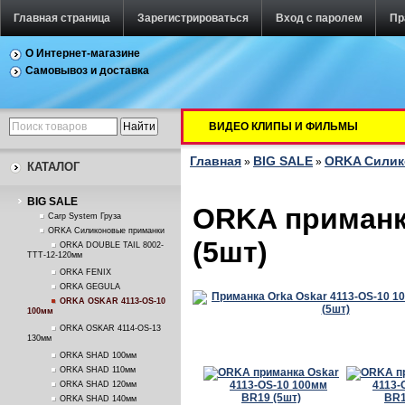
Главная страница
Зарегистрироваться
Вход с паролем
Пр
О Интернет-магазине
Самовывоз и доставка
ВИДЕО КЛИПЫ И ФИЛЬМЫ
Главная
BIG SALE
ORKA Силик
»
»
КАТАЛОГ
BIG SALE
ORKA приманка
Carp System Груза
ORKA Силиконовые приманки
(5шт)
ORKA DOUBLE TAIL 8002-
TTT-12-120мм
ORKA FENIX
ORKA GEGULA
ORKA OSKAR 4113-OS-10
100мм
ORKA OSKAR 4114-OS-13
130мм
ORKA SHAD 100мм
ORKA SHAD 110мм
ORKA SHAD 120мм
ORKA SHAD 140мм