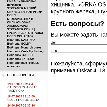
ORKA Силиконовые
хищника. «ORKA OSK
приманки
STREAMER МЯГКИЙ
крупного жереха, щук
СВИНЕЦ ДЛЯ ОТГРУЗКИ
ПОПЛ.
STREAMER ПВХ И
Есть вопросы?
СИЛИКОНОВЫЕ
АКСЕССУАРЫ
STREAMER СВИНЦ.
ГРУЗИЛА ДЛЯ ОТГРУЗКИ
Вы можете задать н
ПОПЛ. ОСНАСТОК
Воблеры CALYPSO
Имя:
Воблеры GOLDY
Воблеры Monarch Lures
Email
Нахлыст Vania Fly Fishing
Поплавок B-TECH
Поплавок EX TEAM
Пожалуйста, сформу
Поплавочные готовые
оснастки
приманка Oskar 4113
БЛОГ / НОВОСТИ
19.07.2017 11:54:41
CALYPSO F3 - НОВАЯ
РАСКРАСКА
18.07.2017 23:10:09
GOLDY НОВЫЕ ЦВЕТА
24.06.2017 09:37:24