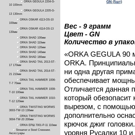
ORKA GEGULA 2204-G-
10 100mm
ORKA GEGULA 2205-G-
13 130mm
ORKA OSKAR 4113-OS-10
100мм
Вес - 9 грамм
ORKA OSKAR 4114-OS-13
130мм
Цвет - GN
ORKA SHAD 100мм
Количество в упаков
ORKA SHAD 110мм
ORKA SHAD 120мм
«ORKA GEGULA 90 мм
ORKA SHAD 140мм
ORKA SHAD 180мм
ORKA. Принципиальн
ORKA SHAD TAIL 2013-ST-
17 170мм
ни одна другая прим
ORKA SHAD TAIL 2014-ST-
21 210мм
обеспечивает мощный
ORKA TAIL HAMMER 1006-
T-7 70мм
Отличается данная п
ORKA TAIL HAMMER 1009-
T-10 100мм
который обезопасит 
ORKA TAIL HAMMER 1010-
T-12 120мм
вырезом, с помощью
ORKA TWISTING WORMS
3003-TW-13 130мм
дополнительно оснас
ORKA TWISTING WORMS
3004-TW-20 200мм
крючок джиг головки
ORKA ЕРШ 7001-P-11 110мм
Streamer и Steel Спиннинг.
уровня Русалки 10 и
Аксессуары