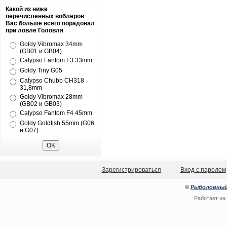
Какой из ниже
перечисленных воблеров
Вас больше всего порадовал
при ловле Головля
Goldy Vibromax 34mm
(GB01 и GB04)
Calypso Fantom F3 33mm
Goldy Tiny G05
Calypso Chubb CH318
31,8mm
Goldy Vibromax 28mm
(GB02 и GB03)
Calypso Fantom F4 45mm
Goldy Goldfish 55mm (G06
и G07)
Зарегистрироваться
Вход с паролем
©
Рыболовный
Работает на