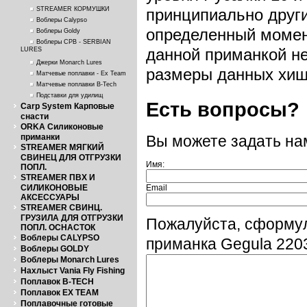
STREAMER КОРМУШКИ
принципиально други
Воблеры Calypso
определенный момен
Воблеры Goldy
Воблеры СРВ - SERBIAN
данной приманкой не
LURES
Джерки Monarch Lures
размеры данных хищн
Матчевые поплавки - Ex Team
Матчевые поплавки B-Tech
Подставки для удилищ
Есть вопросы?
Carp System Карповые
снасти
ORKA Силиконовые
приманки
Вы можете задать н
STREAMER МЯГКИЙ
СВИНЕЦ ДЛЯ ОТГРУЗКИ
Имя:
ПОПЛ.
STREAMER ПВХ И
СИЛИКОНОВЫЕ
Email
АКСЕССУАРЫ
STREAMER СВИНЦ.
ГРУЗИЛА ДЛЯ ОТГРУЗКИ
Пожалуйста, сформу
ПОПЛ. ОСНАСТОК
Воблеры CALYPSO
приманка Gegula 220
Воблеры GOLDY
Воблеры Monarch Lures
Нахлыст Vania Fly Fishing
Поплавок B-TECH
Поплавок EX TEAM
Поплавочные готовые