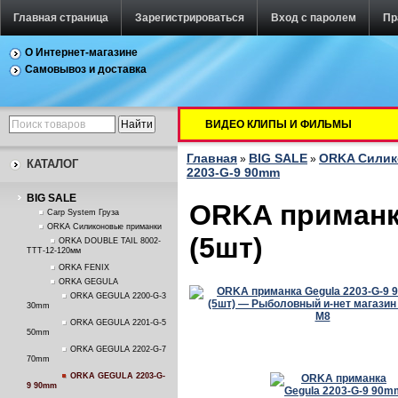
Главная страница
Зарегистрироваться
Вход с паролем
Пр
О Интернет-магазине
Самовывоз и доставка
ВИДЕО КЛИПЫ И ФИЛЬМЫ
Главная
BIG SALE
ORKA Силик
»
»
КАТАЛОГ
2203-G-9 90mm
BIG SALE
ORKA приманк
Carp System Груза
ORKA Силиконовые приманки
(5шт)
ORKA DOUBLE TAIL 8002-
TTT-12-120мм
ORKA FENIX
ORKA GEGULA
ORKA GEGULA 2200-G-3
30mm
ORKA GEGULA 2201-G-5
50mm
ORKA GEGULA 2202-G-7
70mm
ORKA GEGULA 2203-G-
9 90mm