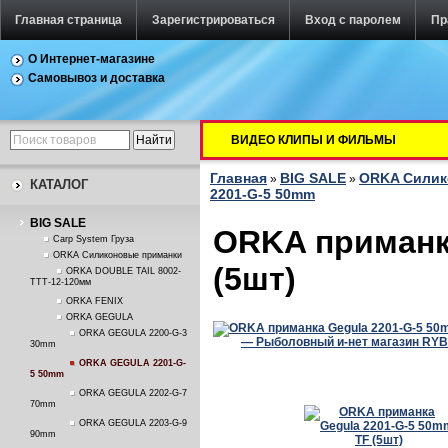
Главная страница
Зарегистрироваться
Вход с паролем
Пр
О Интернет-магазине
Самовывоз и доставка
ВИДЕО КЛИПЫ И ФИЛЬМЫ
Главная
BIG SALE
ORKA Силик
»
»
КАТАЛОГ
2201-G-5 50mm
BIG SALE
ORKA приманк
Carp System Груза
ORKA Силиконовые приманки
(5шт)
ORKA DOUBLE TAIL 8002-
TTT-12-120мм
ORKA FENIX
ORKA GEGULA
ORKA GEGULA 2200-G-3
30mm
ORKA GEGULA 2201-G-
5 50mm
ORKA GEGULA 2202-G-7
70mm
ORKA GEGULA 2203-G-9
90mm