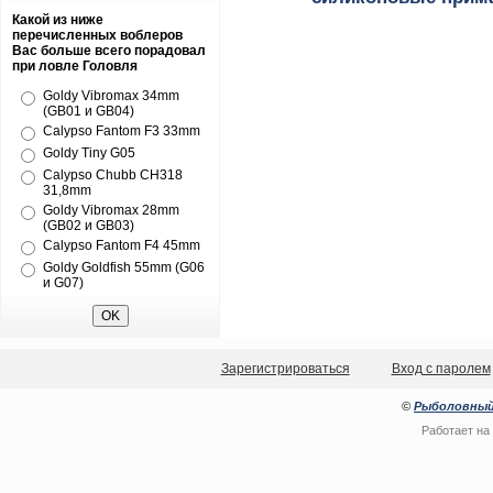
Какой из ниже
перечисленных воблеров
Вас больше всего порадовал
при ловле Головля
Goldy Vibromax 34mm
(GB01 и GB04)
Calypso Fantom F3 33mm
Goldy Tiny G05
Calypso Chubb CH318
31,8mm
Goldy Vibromax 28mm
(GB02 и GB03)
Calypso Fantom F4 45mm
Goldy Goldfish 55mm (G06
и G07)
Зарегистрироваться
Вход с паролем
©
Рыболовный
Работает на