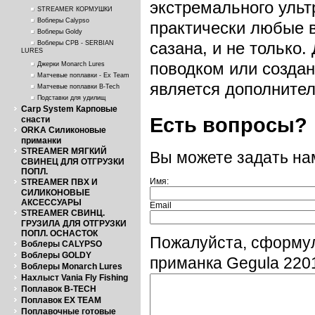
экстремального ульт
STREAMER КОРМУШКИ
Воблеры Calypso
практически любые в
Воблеры Goldy
сазана, и не только.
Воблеры СРВ - SERBIAN
LURES
поводком или создан
Джерки Monarch Lures
Матчевые поплавки - Ex Team
является дополните
Матчевые поплавки B-Tech
Подставки для удилищ
Carp System Карповые
Есть вопросы?
снасти
ORKA Силиконовые
приманки
STREAMER МЯГКИЙ
Вы можете задать н
СВИНЕЦ ДЛЯ ОТГРУЗКИ
ПОПЛ.
Имя:
STREAMER ПВХ И
СИЛИКОНОВЫЕ
АКСЕССУАРЫ
Email
STREAMER СВИНЦ.
ГРУЗИЛА ДЛЯ ОТГРУЗКИ
ПОПЛ. ОСНАСТОК
Пожалуйста, сформу
Воблеры CALYPSO
Воблеры GOLDY
приманка Gegula 220
Воблеры Monarch Lures
Нахлыст Vania Fly Fishing
Поплавок B-TECH
Поплавок EX TEAM
Поплавочные готовые