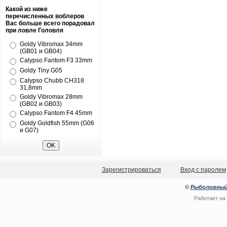
Какой из ниже
перечисленных воблеров
Вас больше всего порадовал
при ловле Головля
Goldy Vibromax 34mm
(GB01 и GB04)
Calypso Fantom F3 33mm
Goldy Tiny G05
Calypso Chubb CH318
31,8mm
Goldy Vibromax 28mm
(GB02 и GB03)
Calypso Fantom F4 45mm
Goldy Goldfish 55mm (G06
и G07)
Зарегистрироваться
Вход с паролем
©
Рыболовный
Работает на