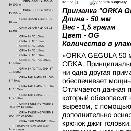
ORKA GEGULA 2204-G-
Кол-во:
10 100mm
Приманка "ORKA G
ORKA GEGULA 2205-G-
13 130mm
Длина - 50 мм
ORKA OSKAR 4113-OS-10
100мм
Вес - 1,5 грамм
ORKA OSKAR 4114-OS-13
130мм
Цвет - OG
ORKA SHAD 100мм
Количество в упако
ORKA SHAD 110мм
ORKA SHAD 120мм
ORKA SHAD 140мм
«ORKA GEGULA 50 
ORKA SHAD 180мм
ORKA SHAD TAIL 2013-ST-
ORKA. Принципиальн
17 170мм
ORKA SHAD TAIL 2014-ST-
ни одна другая прим
21 210мм
ORKA TAIL HAMMER 1006-
обеспечивает мощный
T-7 70мм
ORKA TAIL HAMMER 1009-
Отличается данная п
T-10 100мм
ORKA TAIL HAMMER 1010-
который обезопасит 
T-12 120мм
ORKA TWISTING WORMS
вырезом, с помощью
3003-TW-13 130мм
дополнительно оснас
ORKA TWISTING WORMS
3004-TW-20 200мм
крючок джиг головки
ORKA ЕРШ 7001-P-11 110мм
Streamer и Steel Спиннинг.
Аксессуары