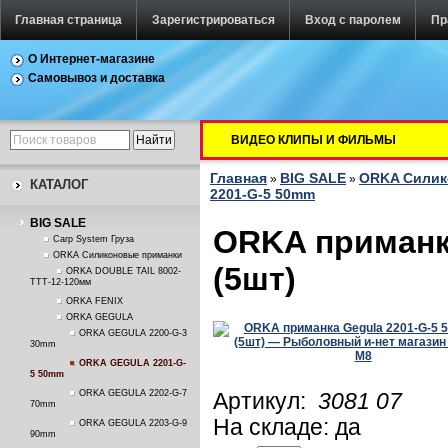
Главная страница
Зарегистрироваться
Вход с паролем
Пр
О Интернет-магазине
Самовывоз и доставка
ВИДЕО КЛИПЫ И ФИЛЬМЫ
Главная
BIG SALE
ORKA Силик
»
»
КАТАЛОГ
2201-G-5 50mm
BIG SALE
ORKA приманк
Carp System Груза
ORKA Силиконовые приманки
(5шт)
ORKA DOUBLE TAIL 8002-
TTT-12-120мм
ORKA FENIX
ORKA GEGULA
ORKA GEGULA 2200-G-3
30mm
ORKA GEGULA 2201-G-
5 50mm
ORKA GEGULA 2202-G-7
Артикул:
3081 07
70mm
На складе: да
ORKA GEGULA 2203-G-9
90mm