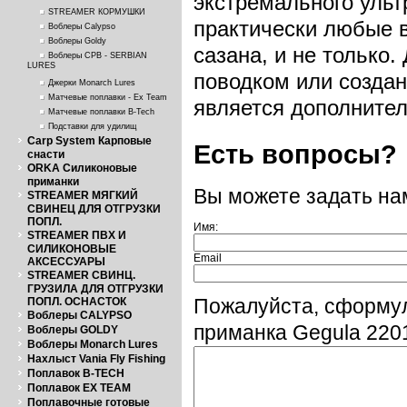
экстремального ульт
STREAMER КОРМУШКИ
практически любые в
Воблеры Calypso
Воблеры Goldy
сазана, и не только.
Воблеры СРВ - SERBIAN
LURES
поводком или создан
Джерки Monarch Lures
Матчевые поплавки - Ex Team
является дополните
Матчевые поплавки B-Tech
Подставки для удилищ
Carp System Карповые
Есть вопросы?
снасти
ORKA Силиконовые
приманки
Вы можете задать н
STREAMER МЯГКИЙ
СВИНЕЦ ДЛЯ ОТГРУЗКИ
ПОПЛ.
Имя:
STREAMER ПВХ И
СИЛИКОНОВЫЕ
Email
АКСЕССУАРЫ
STREAMER СВИНЦ.
ГРУЗИЛА ДЛЯ ОТГРУЗКИ
ПОПЛ. ОСНАСТОК
Пожалуйста, сформу
Воблеры CALYPSO
приманка Gegula 220
Воблеры GOLDY
Воблеры Monarch Lures
Нахлыст Vania Fly Fishing
Поплавок B-TECH
Поплавок EX TEAM
Поплавочные готовые