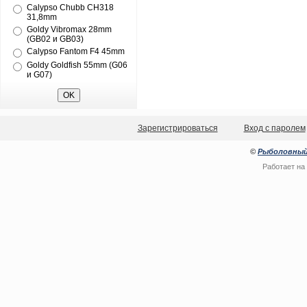
Calypso Chubb CH318
31,8mm
Goldy Vibromax 28mm
(GB02 и GB03)
Calypso Fantom F4 45mm
Goldy Goldfish 55mm (G06
и G07)
Зарегистрироваться
Вход с паролем
©
Рыболовный
Работает на