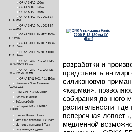
ORKA SHAD 120мм
ORKA SHAD 140мм
ORKA SHAD 180мм
ORKA SHAD TAIL 2013-ST-
17 170мм
ORKA SHAD TAIL 2014-ST-
21 210мм
ORKA TAIL HAMMER 1006-
T-7 70мм
ORKA TAIL HAMMER 1009-
T-10 100мм
ORKA TAIL HAMMER 1010-
T-12 120мм
ORKA TWISTING WORMS
разработки и произв
3003-TW-13 130мм
ORKA TWISTING WORMS
представить на мир
3004-TW-20 200мм
ORKA ЕРШ 7001-P-11 110мм
силиконовую приман
Streamer и Steel Спиннинг.
Аксессуары
«карман», позволяю
STREAMER КОРМУШКИ
собирания донного м
Воблеры Calypso
Воблеры Goldy
растительности, где
Воблеры СРВ - SERBIAN
LURES
поперечная лопасть,
Джерки Monarch Lures
Матчевые поплавки - Ex Team
медленной возможно
Матчевые поплавки B-Tech
Подставки для удилищ