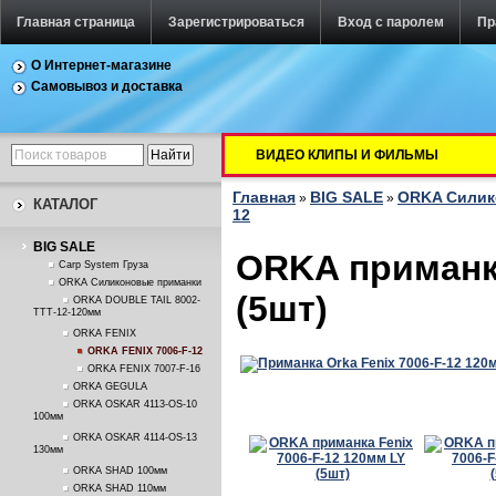
Главная страница
Зарегистрироваться
Вход с паролем
Пр
О Интернет-магазине
Самовывоз и доставка
ВИДЕО КЛИПЫ И ФИЛЬМЫ
Главная
BIG SALE
ORKA Силик
»
»
КАТАЛОГ
12
BIG SALE
ORKA приманкa
Carp System Груза
ORKA Силиконовые приманки
(5шт)
ORKA DOUBLE TAIL 8002-
TTT-12-120мм
ORKA FENIX
ORKA FENIX 7006-F-12
ORKA FENIX 7007-F-16
ORKA GEGULA
ORKA OSKAR 4113-OS-10
100мм
ORKA OSKAR 4114-OS-13
130мм
ORKA SHAD 100мм
ORKA SHAD 110мм