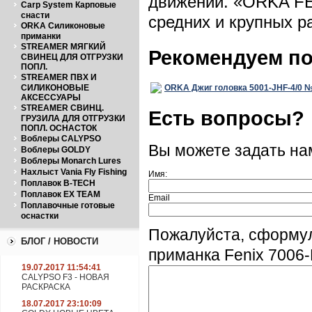
движении. «ORKA FE
Carp System Карповые
снасти
средних и крупных р
ORKA Силиконовые
приманки
STREAMER МЯГКИЙ
Рекомендуем п
СВИНЕЦ ДЛЯ ОТГРУЗКИ
ПОПЛ.
STREAMER ПВХ И
СИЛИКОНОВЫЕ
ORKA Джиг головка 5001-JHF-4/0 №4
АКСЕССУАРЫ
STREAMER СВИНЦ.
Есть вопросы?
ГРУЗИЛА ДЛЯ ОТГРУЗКИ
ПОПЛ. ОСНАСТОК
Воблеры CALYPSO
Вы можете задать н
Воблеры GOLDY
Воблеры Monarch Lures
Нахлыст Vania Fly Fishing
Имя:
Поплавок B-TECH
Поплавок EX TEAM
Email
Поплавочные готовые
оснастки
Пожалуйста, сформу
БЛОГ / НОВОСТИ
приманкa Fenix 7006-
19.07.2017 11:54:41
CALYPSO F3 - НОВАЯ
РАСКРАСКА
18.07.2017 23:10:09