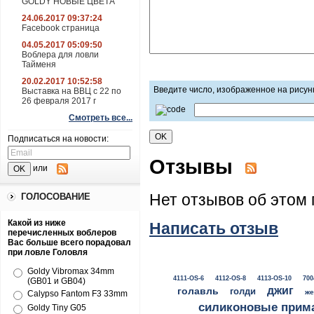
GOLDY НОВЫЕ ЦВЕТА
24.06.2017 09:37:24
Facebook страница
04.05.2017 05:09:50
Воблера для ловли
Тайменя
20.02.2017 10:52:58
Введите число, изображенное на рисун
Выставка на ВВЦ с 22 по
26 февраля 2017 г
Смотреть все...
Подписаться на новости:
Отзывы
или
Нет отзывов об этом 
ГОЛОСОВАНИЕ
Какой из ниже
Написать отзыв
перечисленных воблеров
Вас больше всего порадовал
при ловле Головля
Goldy Vibromax 34mm
4111-OS-6
4112-OS-8
4113-OS-10
700
(GB01 и GB04)
джиг
голавль
голди
же
Calypso Fantom F3 33mm
силиконовые прим
Goldy Tiny G05