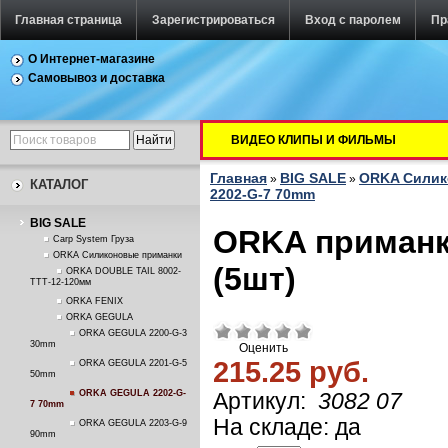
Главная страница
Зарегистрироваться
Вход с паролем
Пр
О Интернет-магазине
Самовывоз и доставка
ВИДЕО КЛИПЫ И ФИЛЬМЫ
Главная
BIG SALE
ORKA Силик
»
»
КАТАЛОГ
2202-G-7 70mm
BIG SALE
ORKA приманк
Carp System Груза
ORKA Силиконовые приманки
(5шт)
ORKA DOUBLE TAIL 8002-
TTT-12-120мм
ORKA FENIX
ORKA GEGULA
ORKA GEGULA 2200-G-3
30mm
Оценить
215.25 руб.
ORKA GEGULA 2201-G-5
50mm
ORKA GEGULA 2202-G-
Артикул:
3082 07
7 70mm
На складе: да
ORKA GEGULA 2203-G-9
90mm