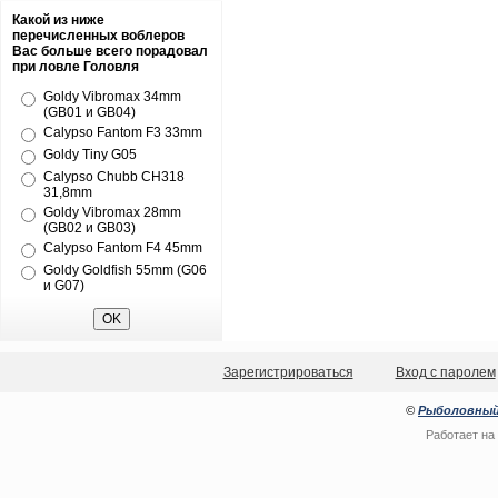
Какой из ниже
перечисленных воблеров
Вас больше всего порадовал
при ловле Головля
Goldy Vibromax 34mm
(GB01 и GB04)
Calypso Fantom F3 33mm
Goldy Tiny G05
Calypso Chubb CH318
31,8mm
Goldy Vibromax 28mm
(GB02 и GB03)
Calypso Fantom F4 45mm
Goldy Goldfish 55mm (G06
и G07)
Зарегистрироваться
Вход с паролем
©
Рыболовный
Работает на