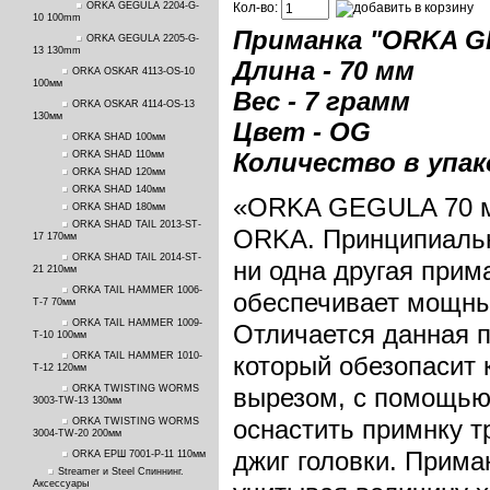
ORKA GEGULA 2204-G-
Кол-во:
10 100mm
Приманка "ORKA G
ORKA GEGULA 2205-G-
13 130mm
Длина - 70 мм
ORKA OSKAR 4113-OS-10
100мм
Вес - 7 грамм
ORKA OSKAR 4114-OS-13
130мм
Цвет - OG
ORKA SHAD 100мм
Количество в упако
ORKA SHAD 110мм
ORKA SHAD 120мм
ORKA SHAD 140мм
«ORKA GEGULA 70 мм
ORKA SHAD 180мм
ORKA SHAD TAIL 2013-ST-
ORKA. Принципиальн
17 170мм
ORKA SHAD TAIL 2014-ST-
ни одна другая прим
21 210мм
ORKA TAIL HAMMER 1006-
обеспечивает мощный
T-7 70мм
ORKA TAIL HAMMER 1009-
Отличается данная п
T-10 100мм
ORKA TAIL HAMMER 1010-
который обезопасит 
T-12 120мм
ORKA TWISTING WORMS
вырезом, с помощью
3003-TW-13 130мм
оснастить примнку т
ORKA TWISTING WORMS
3004-TW-20 200мм
джиг головки. Прима
ORKA ЕРШ 7001-P-11 110мм
Streamer и Steel Спиннинг.
Аксессуары