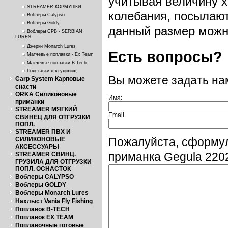
учитывая величину 
STREAMER КОРМУШКИ
колебания, посылают
Воблеры Calypso
Воблеры Goldy
данный размер можно
Воблеры СРВ - SERBIAN
LURES
Джерки Monarch Lures
Есть вопросы?
Матчевые поплавки - Ex Team
Матчевые поплавки B-Tech
Подставки для удилищ
Вы можете задать н
Carp System Карповые
снасти
ORKA Силиконовые
Имя:
приманки
STREAMER МЯГКИЙ
Email
СВИНЕЦ ДЛЯ ОТГРУЗКИ
ПОПЛ.
STREAMER ПВХ И
СИЛИКОНОВЫЕ
Пожалуйста, сформу
АКСЕССУАРЫ
STREAMER СВИНЦ.
приманка Gegula 220
ГРУЗИЛА ДЛЯ ОТГРУЗКИ
ПОПЛ. ОСНАСТОК
Воблеры CALYPSO
Воблеры GOLDY
Воблеры Monarch Lures
Нахлыст Vania Fly Fishing
Поплавок B-TECH
Поплавок EX TEAM
Поплавочные готовые