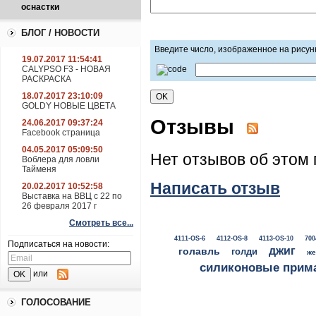
оснастки
БЛОГ / НОВОСТИ
Введите число, изображенное на рисун
19.07.2017 11:54:41
CALYPSO F3 - НОВАЯ
РАСКРАСКА
18.07.2017 23:10:09
GOLDY НОВЫЕ ЦВЕТА
Отзывы
24.06.2017 09:37:24
Facebook страница
04.05.2017 05:09:50
Нет отзывов об этом 
Воблера для ловли
Тайменя
Написать отзыв
20.02.2017 10:52:58
Выставка на ВВЦ с 22 по
26 февраля 2017 г
Смотреть все...
4111-OS-6
4112-OS-8
4113-OS-10
700
Подписаться на новости:
джиг
голавль
голди
же
силиконовые прим
или
ГОЛОСОВАНИЕ