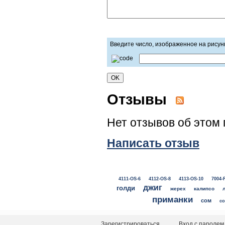
Введите число, изображенное на рисун
Отзывы
Нет отзывов об этом 
Написать отзыв
4111-OS-6
4112-OS-8
4113-OS-10
7004-
джиг
голди
жерех
калипсо
приманки
сом
со
Зарегистрироваться
Вход с паролем