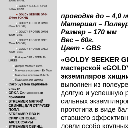
210мм ПЛАВ.
GOLDY SEEKER GP03
170мм ПЛАВ.
проводке до – 4,0 
GOLDY SEEKER GP04
170мм ТОНУЩ.
Материал – Полеу
GOLDY TROTER GM01
60мм ТОНУЩ.
Размер – 170 м
м
GOLDY TROTER GM02
60мм ПЛАВ.
Вес – 60г.
GOLDY TROTER GN01
70мм ТОНУЩ.
Цвет - GBS
GOLDY TROTER GN02
70мм ПЛАВ.
«GOLDY
SEEKER
G
Воблеры СРВ - SERBIAN
LURES
мастерской «GOLDY
Джерки Monarch Lures
Матчевые поплавки - Ex Team
экземпляров хищни
Матчевые поплавки B-Tech
Подставки для удилищ
выполнен из полеуре
Carp System Карповые
снасти
долгую и успешную р
ORKA Силиконовые
приманки
сильных экземпляров
STREAMER МЯГКИЙ
СВИНЕЦ ДЛЯ ОТГРУЗКИ
прототипа в виде ба
ПОПЛ.
STREAMER ПВХ И
ставшего эффективн
СИЛИКОНОВЫЕ
АКСЕССУАРЫ
ловли особо крупных
STREAMER СВИНЦ.