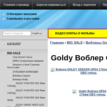
Главная страница
Зарегистрироваться
Вход с паролем
Пр
О Интернет-магазине
Самовывоз и доставка
ВИДЕО КЛИПЫ И ФИЛЬМЫ
Главная
BIG SALE
Воблеры Go
»
»
КАТАЛОГ
BIG SALE
Goldy Воблер
Carp System Груза
ORKA Силиконовые приманки
Streamer и Steel Спиннинг.
Аксессуары
STREAMER КОРМУШКИ
Воблеры Calypso
Воблеры Goldy
GOLDY FIGHTER G02 45мм
ТОНУЩ..
GOLDY FIGHTER G03 50мм
ТОНУЩ..
GOLDY FIGHTER G04 50мм
ПЛАВ.
GOLDY GREAT MATE G21F