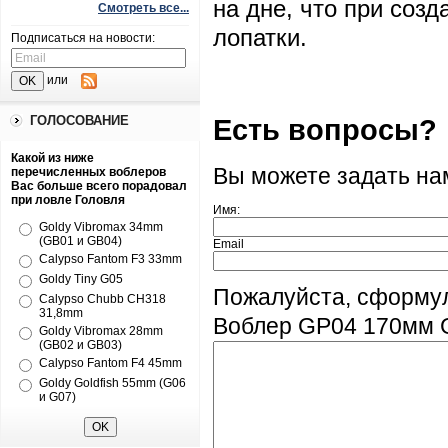
на дне, что при соз
Смотреть все...
лопатки.
Подписаться на новости:
или
Есть вопросы?
ГОЛОСОВАНИЕ
Какой из ниже
Вы можете задать н
перечисленных воблеров
Вас больше всего порадовал
при ловле Головля
Имя:
Goldy Vibromax 34mm
(GB01 и GB04)
Email
Calypso Fantom F3 33mm
Goldy Tiny G05
Пожалуйста, сформул
Calypso Chubb CH318
31,8mm
Воблер GP04 170мм 
Goldy Vibromax 28mm
(GB02 и GB03)
Calypso Fantom F4 45mm
Goldy Goldfish 55mm (G06
и G07)