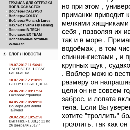
ГРУЗИЛА ДЛЯ ОТГРУЗКИ
но при этом , униве
ПОПЛ. ОСНАСТОК
Воблеры CALYPSO
приманки приводит 
Воблеры GOLDY
Воблеры Monarch Lures
мелкими хищниками .
Нахлыст Vania Fly Fishing
себя , позволяя их и
Поплавок B-TECH
Поплавок EX TEAM
так и в море . Прим
Поплавочные готовые
оснастки
водоёмах , в том чи
БЛОГ / НОВОСТИ
спиннингистами , и 
крупных щук , судако
19.07.2017 11:54:41
CALYPSO F3 - НОВАЯ
. Воблер можно вест
РАСКРАСКА
18.07.2017 23:10:09
размеру он напрашив
GOLDY НОВЫЕ ЦВЕТА
цели он не совсем го
24.06.2017 09:37:24
Facebook страница
заброс, и лопата вкл
04.05.2017 05:09:50
тела. Если Вы увере
Воблера для ловли
Тайменя
хотите "троллить" б
20.02.2017 10:52:58
Выставка на ВВЦ с 22 по
троллить, так как он
26 февраля 2017 г