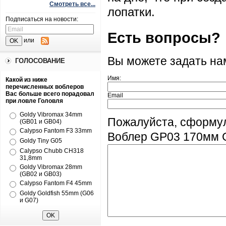
Смотреть все...
лопатки.
Подписаться на новости:
Есть вопросы?
или
Вы можете задать н
ГОЛОСОВАНИЕ
Имя:
Какой из ниже
перечисленных воблеров
Вас больше всего порадовал
Email
при ловле Головля
Goldy Vibromax 34mm
Пожалуйста, сформул
(GB01 и GB04)
Calypso Fantom F3 33mm
Воблер GP03 170мм G
Goldy Tiny G05
Calypso Chubb CH318
31,8mm
Goldy Vibromax 28mm
(GB02 и GB03)
Calypso Fantom F4 45mm
Goldy Goldfish 55mm (G06
и G07)