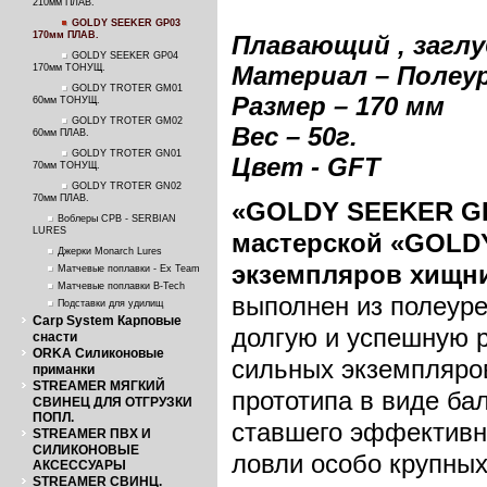
210мм ПЛАВ.
GOLDY SEEKER GP03
170мм ПЛАВ.
Плавающий , заглу
GOLDY SEEKER GP04
Материал – Полеу
170мм ТОНУЩ.
GOLDY TROTER GM01
Размер – 170 м
м
60мм ТОНУЩ.
GOLDY TROTER GM02
Вес – 50г.
60мм ПЛАВ.
GOLDY TROTER GN01
Цвет - GFT
70мм ТОНУЩ.
GOLDY TROTER GN02
70мм ПЛАВ.
«GOLDY SEEKER GP
Воблеры СРВ - SERBIAN
LURES
мастерской «GOLD
Джерки Monarch Lures
экземпляров хищни
Матчевые поплавки - Ex Team
Матчевые поплавки B-Tech
выполнен из полеуре
Подставки для удилищ
Carp System Карповые
долгую и успешную р
снасти
ORKA Силиконовые
сильных экземпляров
приманки
STREAMER МЯГКИЙ
прототипа в виде ба
СВИНЕЦ ДЛЯ ОТГРУЗКИ
ПОПЛ.
ставшего эффективн
STREAMER ПВХ И
СИЛИКОНОВЫЕ
ловли особо крупных
АКСЕССУАРЫ
STREAMER СВИНЦ.