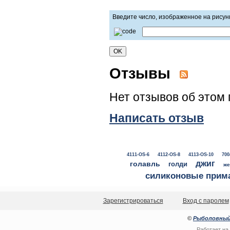
Введите число, изображенное на рисун
Отзывы
Нет отзывов об этом 
Написать отзыв
4111-OS-6
4112-OS-8
4113-OS-10
700
джиг
голавль
голди
же
силиконовые прим
Зарегистрироваться
Вход с паролем
©
Рыболовный
Работает на