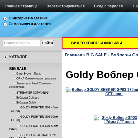
Главная страница
Зарегистрироваться
Вход с паролем
Пр
О Интернет-магазине
Самовывоз и доставка
ВИДЕО КЛИПЫ И ФИЛЬМЫ
Главная
BIG SALE
Воблеры Go
»
»
КАТАЛОГ
BIG SALE
Goldy Воблер 
Carp System Груза
ORKA Силиконовые приманки
Streamer и Steel Спиннинг.
Аксессуары
STREAMER КОРМУШКИ
Воблеры Calypso
Воблеры Goldy
GOLDY FIGHTER G02 45мм
ТОНУЩ..
GOLDY FIGHTER G03 50мм
ТОНУЩ..
GOLDY FIGHTER G04 50мм
ПЛАВ.
GOLDY GREAT MATE G21F