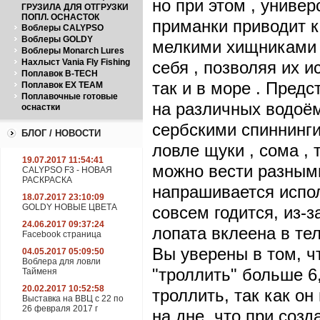
но при этом , униве
ГРУЗИЛА ДЛЯ ОТГРУЗКИ
ПОПЛ. ОСНАСТОК
приманки приводит 
Воблеры CALYPSO
Воблеры GOLDY
мелкими хищниками .
Воблеры Monarch Lures
Нахлыст Vania Fly Fishing
себя , позволяя их и
Поплавок B-TECH
так и в море . Пред
Поплавок EX TEAM
Поплавочные готовые
на различных водоём
оснастки
сербскими спиннинги
БЛОГ / НОВОСТИ
ловле щуки , сома , 
19.07.2017 11:54:41
можно вести разными
CALYPSO F3 - НОВАЯ
РАСКРАСКА
напрашивается исполь
18.07.2017 23:10:09
GOLDY НОВЫЕ ЦВЕТА
совсем годится, из-з
24.06.2017 09:37:24
лопата вклеена в те
Facebook страница
Вы уверены в том, ч
04.05.2017 05:09:50
Воблера для ловли
"троллить" больше 6
Тайменя
20.02.2017 10:52:58
троллить, так как он
Выставка на ВВЦ с 22 по
26 февраля 2017 г
на дне, что при соз