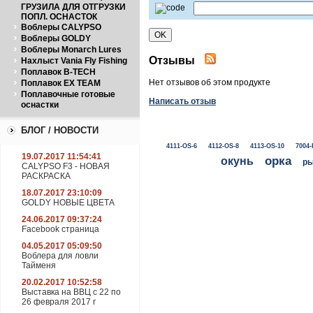
ГРУЗИЛА ДЛЯ ОТГРУЗКИ
ПОПЛ. ОСНАСТОК
Воблеры CALYPSO
Воблеры GOLDY
Воблеры Monarch Lures
Отзывы
Нахлыст Vania Fly Fishing
Поплавок B-TECH
Нет отзывов об этом продукте
Поплавок EX TEAM
Поплавочные готовые
Написать отзыв
оснастки
БЛОГ / НОВОСТИ
4111-OS-6
4112-OS-8
4113-OS-10
7004-
19.07.2017 11:54:41
окунь
орка
ры
CALYPSO F3 - НОВАЯ
РАСКРАСКА
18.07.2017 23:10:09
GOLDY НОВЫЕ ЦВЕТА
24.06.2017 09:37:24
Facebook страница
04.05.2017 05:09:50
Воблера для ловли
Тайменя
20.02.2017 10:52:58
Выставка на ВВЦ с 22 по
26 февраля 2017 г