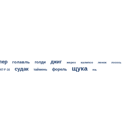
лер
джиг
голавль
голди
жерех
калипсо
ленок
лосось
щука
судак
форель
таймень
07-F-16
язь