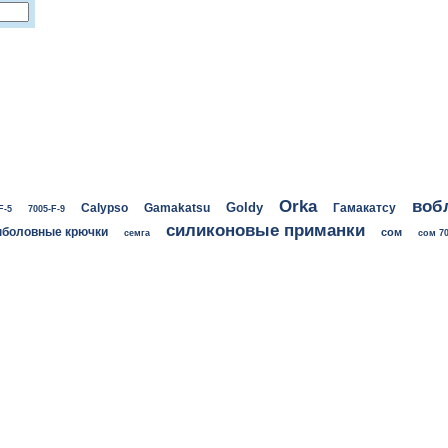
воб
Orka
Goldy
Calypso
Gamakatsu
Гамакатсу
F-5
7005-F-9
силиконовые приманки
боловные крючки
сом
семга
сом 70