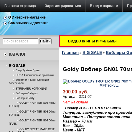
Главная страница
Зарегистрироваться
Вход с паролем
Пр
О Интернет-магазине
Самовывоз и доставка
ВИДЕО КЛИПЫ И ФИЛЬМЫ
Главная
BIG SALE
Воблеры Go
»
»
КАТАЛОГ
BIG SALE
Goldy Воблер GN01 70м
Carp System Груза
ORKA Силиконовые приманки
Streamer и Steel Спиннинг.
Аксессуары
STREAMER КОРМУШКИ
300.00 руб.
Воблеры Calypso
Артикул:
3111 05
Воблеры Goldy
Нет на складе
GOLDY FIGHTER G02 45мм
ТОНУЩ..
Воблер «
GOLDY
TROTER
GN01
»
GOLDY FIGHTER G03 50мм
Тонущий, заглубление при проводк
ТОНУЩ..
Материал – Полеуретановая пена
GOLDY FIGHTER G04 50мм
Размер – 70 м
м
ПЛАВ.
Вес – 10,5г.
GOLDY GREAT MATE G21F
Цвет - MFT