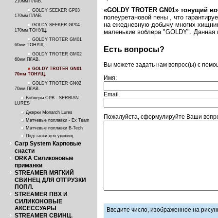
210мм ПЛАВ.
«
GOLDY
TROTER
GN
01
»
тонущий воб
GOLDY SEEKER GP03
170мм ПЛАВ.
полеуретановой пены , что гарантиру
на ежедневную добычу многих хищнико
GOLDY SEEKER GP04
170мм ТОНУЩ.
маленькие воблера "GOLDY". Данная п
GOLDY TROTER GM01
60мм ТОНУЩ.
Есть вопросы?
GOLDY TROTER GM02
60мм ПЛАВ.
Вы можете задать нам вопрос(ы) с пом
GOLDY TROTER GN01
70мм ТОНУЩ.
Имя:
GOLDY TROTER GN02
70мм ПЛАВ.
Email
Воблеры СРВ - SERBIAN
LURES
Джерки Monarch Lures
Пожалуйста, сформулируйте Ваши вопро
Матчевые поплавки - Ex Team
Матчевые поплавки B-Tech
Подставки для удилищ
Carp System Карповые
снасти
ORKA Силиконовые
приманки
STREAMER МЯГКИЙ
СВИНЕЦ ДЛЯ ОТГРУЗКИ
ПОПЛ.
STREAMER ПВХ И
СИЛИКОНОВЫЕ
АКСЕССУАРЫ
Введите число, изображенное на рисун
STREAMER СВИНЦ.