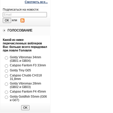
Смотреть все...
Подписаться на новости:
или
ГОЛОСОВАНИЕ
Какой из ниже
перечисленных воблеров
Вас больше всего порадовал
при ловле Головля
Goldy Vibromax 34mm
(GB01 и GB04)
Calypso Fantom F3 33mm
Goldy Tiny G05
Calypso Chubb CH318
31,8mm
Goldy Vibromax 28mm
(GB02 и GB03)
Calypso Fantom F4 45mm
Goldy Goldfish 55mm (G06
и G07)