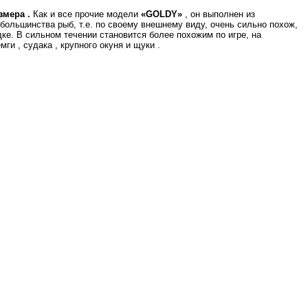
змера .
Как и все прочие модели
«GOLDY»
, он выполнен из
большинства рыб, т.е. по своему внешнему виду, очень сильно похож,
е. В сильном течении становится более похожим по игре, на
и , судака , крупного окуня и щуки .