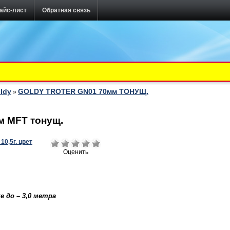
айс-лист
Обратная связь
ldy
GOLDY TROTER GN01 70мм ТОНУЩ.
»
м MFT тонущ.
Оценить
е до – 3,0 метра